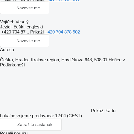
Nazovite me
Vojtěch Veselý
Jezici:
češki, engleski
+420 704 87...
Prikaži
+420 704 878 502
Nazovite me
Adresa
Češka, Hradec Kralove region, Havlíčkova 648, 508 01 Hořice v
Podkrkonoší
Prikaži kartu
Lokalno vrijeme prodavaca: 12:04 (CEST)
Zatražite sastanak
Pošalji poruku