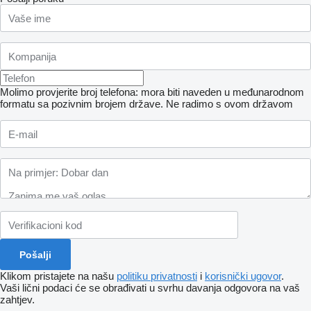
Molimo provjerite broj telefona: mora biti naveden u međunarodnom
formatu sa pozivnim brojem države.
Ne radimo s ovom državom
Klikom pristajete na našu
politiku privatnosti
i
korisnički ugovor
.
Vaši lični podaci će se obrađivati ​​u svrhu davanja odgovora na vaš
zahtjev.