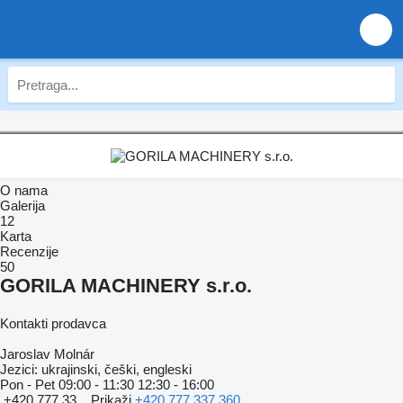
O nama
Galerija
12
Karta
Recenzije
50
GORILA MACHINERY s.r.o.
Kontakti prodavca
Jaroslav Molnár
Jezici:
ukrajinski, češki, engleski
Pon - Pet
09:00 - 11:30 12:30 - 16:00
+420 777 33...
Prikaži
+420 777 337 360