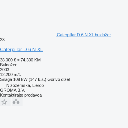
Caterpillar D 6 N XL buldožer
23
Caterpillar D 6 N XL
38.000 €
≈ 74.300 KM
Buldožer
2003
12.200 m/č
Snaga
108 kW (147 k.s.)
Gorivo
dizel
Nizozemska, Lierop
GROMA B.V.
Kontaktirajte prodavca