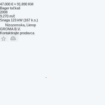
47.000 €
≈ 91.890 KM
Bager točkaš
2008
9.270 m/č
Snaga
123 kW (167 k.s.)
Nizozemska, Lierop
GROMA B.V.
Kontaktirajte prodavca