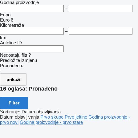
Godina proizvodnje
–
Евро
Euro 6
Kilometraža
–
km
Autoline ID
Nedostaju filtri?
Predložite izmjenu
Pronađeno:
-
prikaži
16 oglasa:
Pronađeno
Filter
Sortiranje
:
Datum objavljivanja
Datum objavljivanja
Prvo skupe
Prvo jeftine
Godina proizvodnje -
prvo novi
Godina proizvodnje - prvo stare