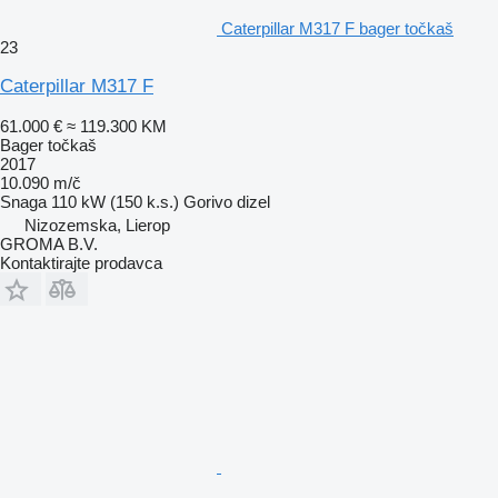
Caterpillar M317 F bager točkaš
23
Caterpillar M317 F
61.000 €
≈ 119.300 KM
Bager točkaš
2017
10.090 m/č
Snaga
110 kW (150 k.s.)
Gorivo
dizel
Nizozemska, Lierop
GROMA B.V.
Kontaktirajte prodavca