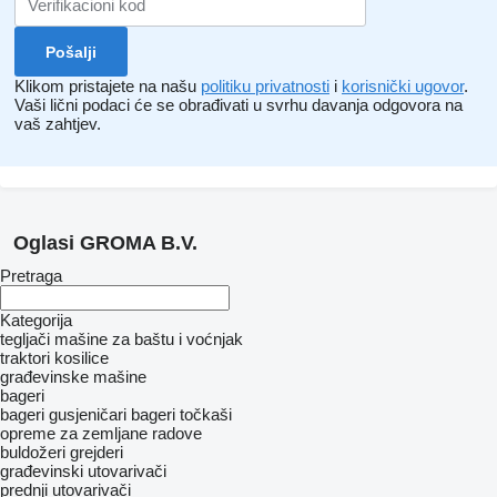
Klikom pristajete na našu
politiku privatnosti
i
korisnički ugovor
.
Vaši lični podaci će se obrađivati ​​u svrhu davanja odgovora na
vaš zahtjev.
Oglasi GROMA B.V.
Pretraga
Kategorija
tegljači
mašine za baštu i voćnjak
traktori kosilice
građevinske mašine
bageri
bageri gusjeničari
bageri točkaši
opreme za zemljane radove
buldožeri
grejderi
građevinski utovarivači
prednji utovarivači