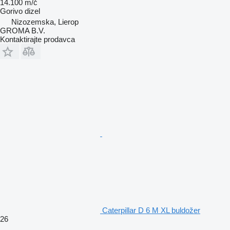
14.100 m/č
Gorivo
dizel
Nizozemska, Lierop
GROMA B.V.
Kontaktirajte prodavca
Caterpillar D 6 M XL buldožer
26