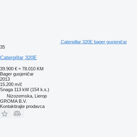
Caterpillar 320E bager gusjeničar
35
Caterpillar 320E
39.900 €
≈ 78.010 KM
Bager gusjeničar
2013
15.200 m/č
Snaga
113 kW (154 k.s.)
Nizozemska, Lierop
GROMA B.V.
Kontaktirajte prodavca