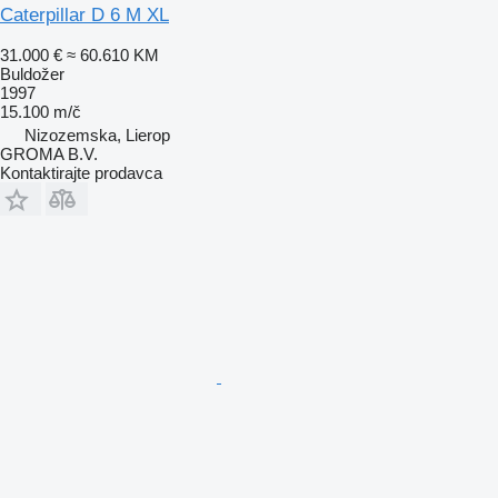
Caterpillar D 6 M XL
31.000 €
≈ 60.610 KM
Buldožer
1997
15.100 m/č
Nizozemska, Lierop
GROMA B.V.
Kontaktirajte prodavca