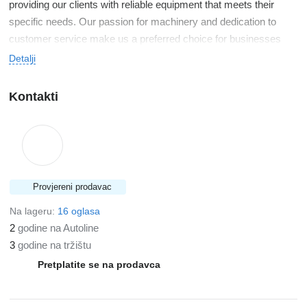
providing our clients with reliable equipment that meets their
specific needs. Our passion for machinery and dedication to
customer service make us a preferred choice for businesses
across various sectors.
Detalji
Kontakti
Provjereni prodavac
Na lageru:
16 oglasa
2
godine na Autoline
3
godine na tržištu
Pretplatite se na prodavca