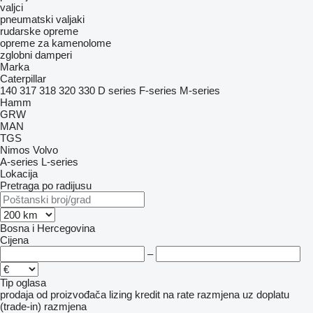
valjci
pneumatski valjaki
rudarske opreme
opreme za kamenolome
zglobni damperi
Marka
Caterpillar
140
317
318
320
330
D series
F-series
M-series
Hamm
GRW
MAN
TGS
Nimos
Volvo
A-series
L-series
Lokacija
Pretraga po radijusu
Bosna i Hercegovina
Cijena
–
Tip oglasa
prodaja
od proizvođača
lizing
kredit
na rate
razmjena uz doplatu
(trade-in)
razmjena