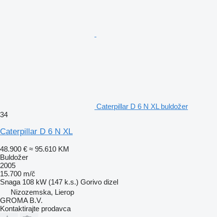
Caterpillar D 6 N XL buldožer
34
Caterpillar D 6 N XL
48.900 €
≈ 95.610 KM
Buldožer
2005
15.700 m/č
Snaga
108 kW (147 k.s.)
Gorivo
dizel
Nizozemska, Lierop
GROMA B.V.
Kontaktirajte prodavca