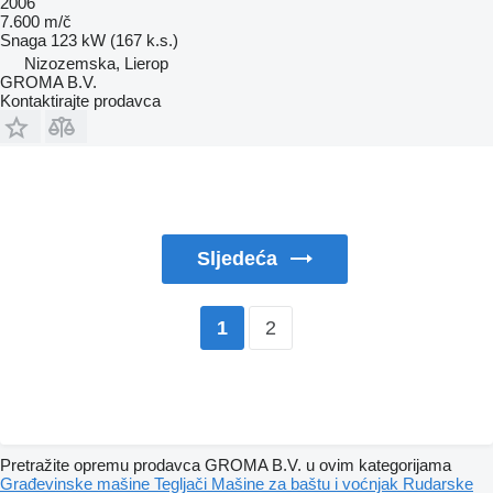
2006
7.600 m/č
Snaga
123 kW (167 k.s.)
Nizozemska, Lierop
GROMA B.V.
Kontaktirajte prodavca
Sljedeća
2
1
Pretražite opremu prodavca GROMA B.V. u ovim kategorijama
Građevinske mašine
Tegljači
Mašine za baštu i voćnjak
Rudarske