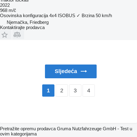
2022
968 m/č
Osovinska konfiguracija
4x4
ISOBUS
✓
Brzina
50 km/h
Njemačka, Friedberg
Kontaktirajte prodavca
Sljedeća
2
3
4
1
Pretražite opremu prodavca Gruma Nutzfahrzeuge GmbH - Test u
ovim kategorijama