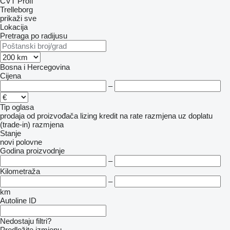
CVT
Profi
Trelleborg
prikaži sve
Lokacija
Pretraga po radijusu
Bosna i Hercegovina
Cijena
–
Tip oglasa
prodaja
od proizvođača
lizing
kredit
na rate
razmjena uz doplatu
(trade-in)
razmjena
Stanje
novi
polovne
Godina proizvodnje
–
Kilometraža
–
km
Autoline ID
Nedostaju filtri?
Predložite izmjenu