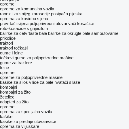
opreme
opreme za komunalna vozila
raonici za snijeg
karoserije posipača pijeska
oprema za kosidbu sijena
prevrtači sijena
poljoprivredni utovarivači
kosačice
roto-kosačice s gnječilom
balirke za četvrtaste bale
balirke za okrugle bale
samoutovarne
prikolice
traktori
traktori točkaši
gume i felne
točkovi
gume za poljoprivredne mašine
gume za traktore
felne
opreme
opreme za poljoprivredne mašine
kašike za silos
vilice za bale
hvatači silaže
kombajni
kombajni za žito
žetelice
adapteri za žito
opreme
oprema za specijalna vozila
kašike
kašike za prednje utovarivače
oprema za viljuškare