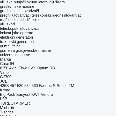
viljuške
punjači akumulatora viljuškara
građevinske mašine
građevinski utovarivači
prednji utovarivači
teleskopski prednji utovarivači
mašine za skladištenje
viljuškari
teleskopski utovarivači
industrijske opreme
električni generatori
traktorski generatori
gume i felne
gume za gradjevinske mašine
univerzalne gume
Marka
Case IH
8250
Axial-Flow
CVX
Optum
RB
Vario
G2700
JCB
435S
457
530
532
560
Fastrac
S-Series
TM
Krone
Big Pack
Easycut
KWT
Vendro
LSB
TURBOFARMER
Michelin
T-series