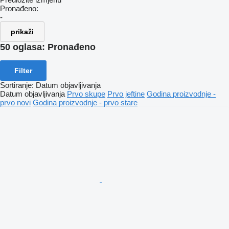
Pronađeno:
-
prikaži
50 oglasa:
Pronađeno
Filter
Sortiranje
:
Datum objavljivanja
Datum objavljivanja
Prvo skupe
Prvo jeftine
Godina proizvodnje -
prvo novi
Godina proizvodnje - prvo stare