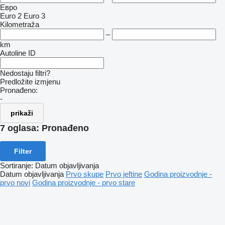
Евро
Euro 2
Euro 3
Kilometraža
–
km
Autoline ID
Nedostaju filtri?
Predložite izmjenu
Pronađeno:
-
prikaži
7 oglasa:
Pronađeno
Filter
Sortiranje
:
Datum objavljivanja
Datum objavljivanja
Prvo skupe
Prvo jeftine
Godina proizvodnje -
prvo novi
Godina proizvodnje - prvo stare