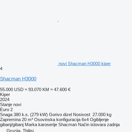
novi Shacman H3000 kiper
4
Shacman H3000
55.000 USD
≈ 93.070 KM
≈ 47.600 €
Kiper
2024
Stanje
novi
Euro 2
Snaga
380 k.s. (279 kW)
Gorivo
dizel
Nosivost
27.000 kg
Zapremina
20 m³
Osovinska konfiguracija
6x4
Ogibljenje
gibanj/gibanj
Marka karoserije
Shacman
Način istovara
zadnja
Gruzija, Tbilisi