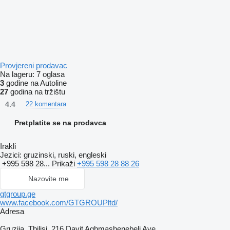
Provjereni prodavac
Na lageru:
7 oglasa
3
godine na Autoline
27
godina na tržištu
4.4
22 komentara
Pretplatite se na prodavca
Irakli
Jezici:
gruzinski, ruski, engleski
+995 598 28...
Prikaži
+995 598 28 88 26
Nazovite me
gtgroup.ge
www.facebook.com/GTGROUPltd/
Adresa
Gruzija, Tbilisi, 216 Davit Aghmashenebeli Ave