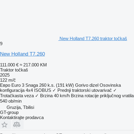
New Holland T7.260 traktor točkaš
9
New Holland T7.260
111.000 €
≈ 217.000 KM
Traktor točkaš
2025
122 m/č
Евро
Euro 3
Snaga
260 k.s. (191 kW)
Gorivo
dizel
Osovinska
konfiguracija
4x4
ISOBUS
✓
Prednji traktorski utovarivač
✓
Trotačkasta veza
✓
Brzina
40 km/h
Brzina rotacije priključnog vratila
540 ob/min
Gruzija, Tbilisi
GT-group
Kontaktirajte prodavca