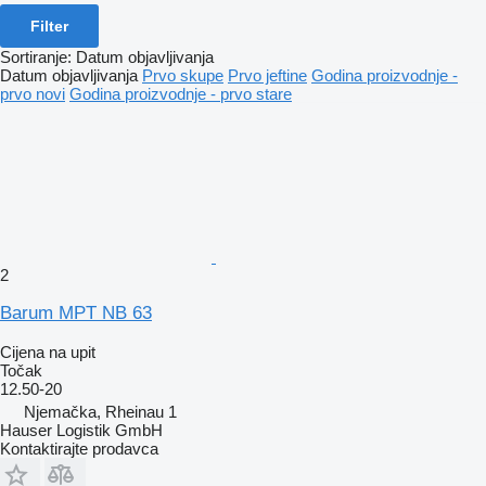
Filter
Sortiranje
:
Datum objavljivanja
Datum objavljivanja
Prvo skupe
Prvo jeftine
Godina proizvodnje -
prvo novi
Godina proizvodnje - prvo stare
2
Barum MPT NB 63
Cijena na upit
Točak
12.50-20
Njemačka, Rheinau 1
Hauser Logistik GmbH
Kontaktirajte prodavca