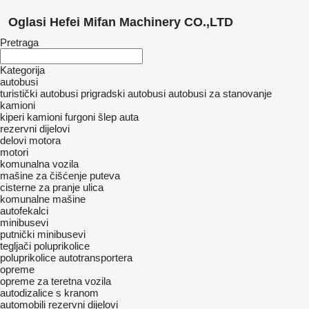
Oglasi Hefei Mifan Machinery CO.,LTD
Pretraga
Kategorija
autobusi
turistički autobusi
prigradski autobusi
autobusi za stanovanje
kamioni
kiperi
kamioni furgoni
šlep auta
rezervni dijelovi
delovi motora
motori
komunalna vozila
mašine za čišćenje puteva
cisterne za pranje ulica
komunalne mašine
autofekalci
minibusevi
putnički minibusevi
tegljači
poluprikolice
poluprikolice autotransportera
opreme
оpremе za teretna vozila
autodizalice s kranom
automobili
rezervni dijelovi