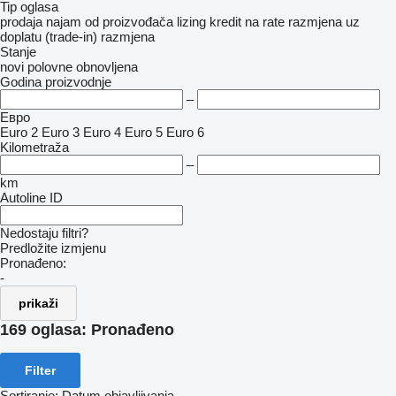
Tip oglasa
prodaja
najam
od proizvođača
lizing
kredit
na rate
razmjena uz
doplatu (trade-in)
razmjena
Stanje
novi
polovne
obnovljena
Godina proizvodnje
–
Евро
Euro 2
Euro 3
Euro 4
Euro 5
Euro 6
Kilometraža
–
km
Autoline ID
Nedostaju filtri?
Predložite izmjenu
Pronađeno:
-
prikaži
169 oglasa:
Pronađeno
Filter
Sortiranje
:
Datum objavljivanja