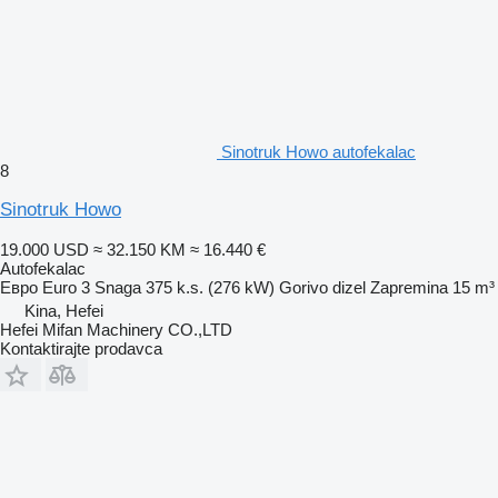
Sinotruk Howo autofekalac
8
Sinotruk Howo
19.000 USD
≈ 32.150 KM
≈ 16.440 €
Autofekalac
Евро
Euro 3
Snaga
375 k.s. (276 kW)
Gorivo
dizel
Zapremina
15 m³
Kina, Hefei
Hefei Mifan Machinery CO.,LTD
Kontaktirajte prodavca