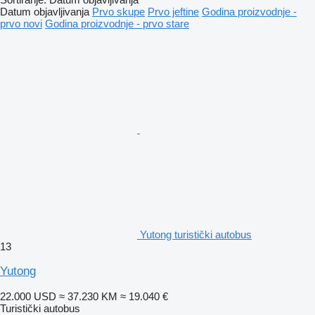
Datum objavljivanja
Prvo skupe
Prvo jeftine
Godina proizvodnje -
prvo novi
Godina proizvodnje - prvo stare
Yutong turistički autobus
13
Yutong
22.000 USD
≈ 37.230 KM
≈ 19.040 €
Turistički autobus