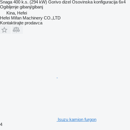
Snaga
400 k.s. (294 kW)
Gorivo
dizel
Osovinska konfiguracija
6x4
Ogibljenje
gibanj/gibanj
Kina, Hefei
Hefei Mifan Machinery CO.,LTD
Kontaktirajte prodavca
Isuzu kamion furgon
4