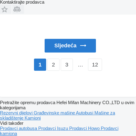
Kontaktirajte prodavca
Sljedeća
2
3
…
12
1
Pretražite opremu prodavca Hefei Mifan Machinery CO.,LTD u ovim
kategorijama
Rezervni dijelovi
Građevinske mašine
Autobusi
Mašine za
skladištenje
Kamioni
Vidi također
Prodavci autobusa
Prodavci Isuzu
Prodavci Howo
Prodavci
kamiona