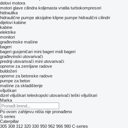
delovi motora
motori
glave cilindra
koljenasta vratila
turbokompresori
hidraulika
hidraulične pumpe
aksijalne klipne pumpe
hidraulični cilindri
dijelovi kabine
kabine
elektrike
monitori
građevinske mašine
bageri
bageri gusjeničari
mini bageri
midi bageri
građevinski utovarivači
prednji utovarivači
mini utovarivači
opreme za zemljane radove
buldožeri
opreme za betonske radove
pumpe za beton
mašine za skladištenje
viljuškari
dizel viljuškari
teleskopski utovarivači
teški viljuškari
Marka
Po ovom zahtjevu ništa nije pronađeno
S series
Caterpillar
305
308
312
320
330
950
962
966
980
C-series