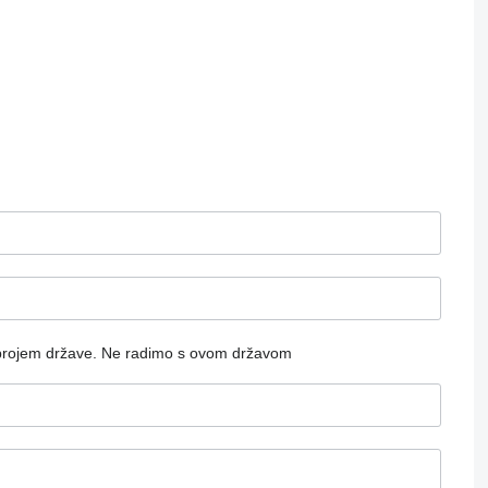
brojem države.
Ne radimo s ovom državom