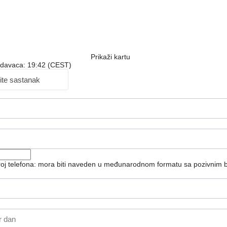
Prikaži kartu
odavaca: 19:42 (CEST)
ite sastanak
broj telefona: mora biti naveden u međunarodnom formatu sa pozivnim 