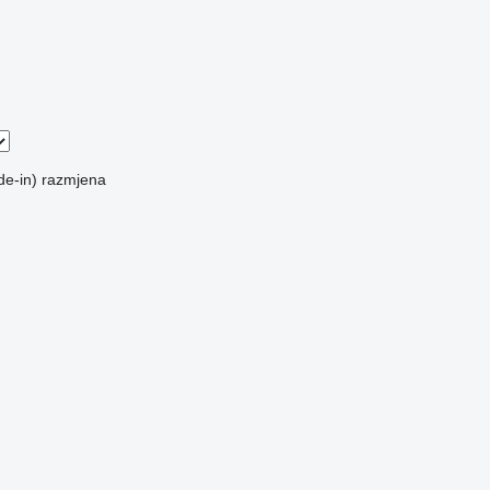
de-in)
razmjena