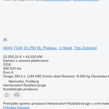
25
MAN TGM 15.250 BL Plateau, 1.Hand, Top-Zustand
22.003,10 €
≈ 43.020 KM
Kamion s ravnom platformom
2016
490.543 km
Euro 6
Snaga
250 k.s. (184 kW)
Gorivo
dizel
Nosivost
8.000 kg
Osovinska k
Njemačka, Freiberg
Hennersdorf-Nutzfahrzeuge
Kontaktirajte prodavca
Pretražite opremu prodavca Hennersdorf-Nutzfahrzeuge u ovim kat
Prikolice
Kamioni