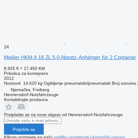
24
Meiller HKM A 18 ZL 5,0 Absetz-Anhänger für 2 Container
8.925 €
≈ 17.450 KM
Prikolica za kontejnere
2012
Nosivost
14.620 kg
Ogibljenje
pneumatski/pneumatski
Broj osovina
Njemačka, Freiberg
Hennersdorf-Nutzfahrzeuge
Kontaktirajte prodavca
Pretplatite se na nove objave od Hennersdorf-Nutzfahrzeuge
Potpišite se
Klikom pristajete na našu
politiku privatnosti
i
korisnički ugovor
.