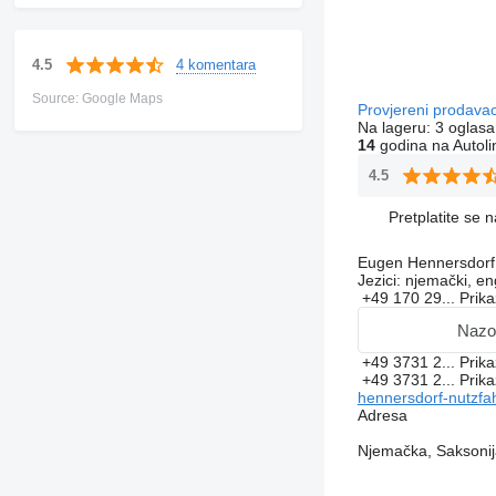
4 komentara
4.5
Source: Google Maps
Provjereni prodava
Na lageru:
3 oglasa
14
godina na Autoli
4.5
Pretplatite se 
Eugen Hennersdorf
Jezici:
njemački, en
+49 170 29...
Prika
Nazo
+49 3731 2...
Prika
+49 3731 2...
Prika
hennersdorf-nutzfa
Adresa
Njemačka, Saksonija