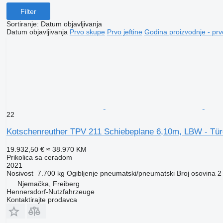
Filter
Sortiranje
:
Datum objavljivanja
Datum objavljivanja
Prvo skupe
Prvo jeftine
Godina proizvodnje - prv
22
Kotschenreuther TPV 211 Schiebeplane 6,10m, LBW - Tür
19.932,50 €
≈ 38.970 KM
Prikolica sa ceradom
2021
Nosivost
7.700 kg
Ogibljenje
pneumatski/pneumatski
Broj osovina
2
Njemačka, Freiberg
Hennersdorf-Nutzfahrzeuge
Kontaktirajte prodavca