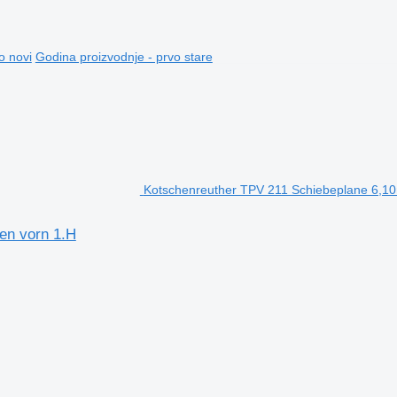
o novi
Godina proizvodnje - prvo stare
Kotschenreuther TPV 211 Schiebeplane 6,10m
en vorn 1.H