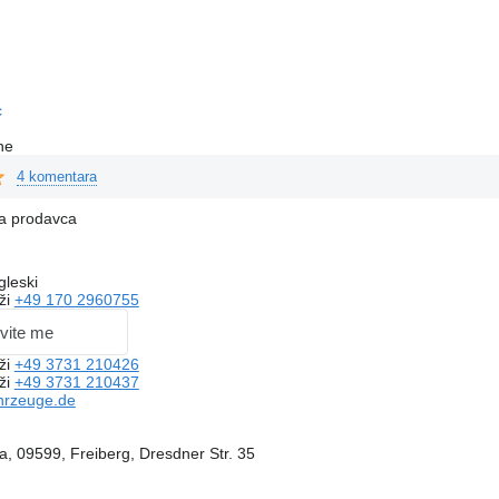
c
ne
4 komentara
na prodavca
gleski
ži
+49 170 2960755
vite me
ži
+49 3731 210426
ži
+49 3731 210437
hrzeuge.de
, 09599, Freiberg, Dresdner Str. 35