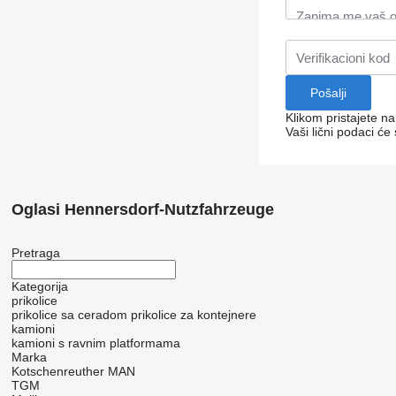
Klikom pristajete n
Vaši lični podaci će
Oglasi Hennersdorf-Nutzfahrzeuge
Pretraga
Kategorija
prikolice
prikolice sa ceradom
prikolice za kontejnere
kamioni
kamioni s ravnim platformama
Marka
Kotschenreuther
MAN
TGM