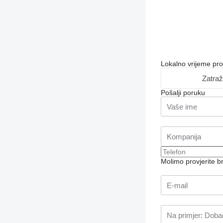
Lokalno vrijeme pr
Zatraž
Pošalji poruku
Molimo provjerite 