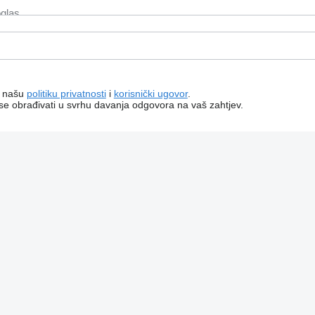
a našu
politiku privatnosti
i
korisnički ugovor
.
 se obrađivati ​​u svrhu davanja odgovora na vaš zahtjev.