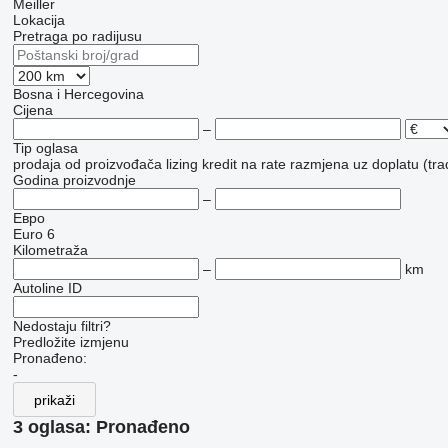
Meiller
Lokacija
Pretraga po radijusu
Bosna i Hercegovina
Cijena
–
Tip oglasa
prodaja
od proizvođača
lizing
kredit
na rate
razmjena uz doplatu (tra
Godina proizvodnje
–
Евро
Euro 6
Kilometraža
–
km
Autoline ID
Nedostaju filtri?
Predložite izmjenu
Pronađeno:
-
prikaži
3 oglasa:
Pronađeno