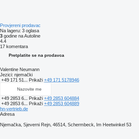
Provjereni prodavac
Na lageru:
3 oglasa
3
godine na Autoline
4.4
17 komentara
Pretplatite se na prodavca
Valentine Neumann
Jezici:
njemački
+49 171 51...
Prikaži
+49 171 5178946
Nazovite me
+49 2853 6...
Prikaži
+49 2853 604884
+49 2853 6...
Prikaži
+49 2853 604889
hn-vertrieb.de
Adresa
Njemačka, Sjeverni Rejn, 46514, Schermbeck, Im Heetwinkel 53