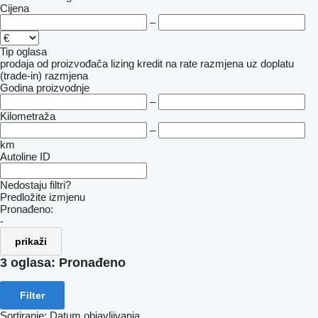
Cijena
–
Tip oglasa
prodaja
od proizvođača
lizing
kredit
na rate
razmjena uz doplatu
(trade-in)
razmjena
Godina proizvodnje
–
Kilometraža
–
km
Autoline ID
Nedostaju filtri?
Predložite izmjenu
Pronađeno:
-
prikaži
3 oglasa:
Pronađeno
Filter
Sortiranje
:
Datum objavljivanja