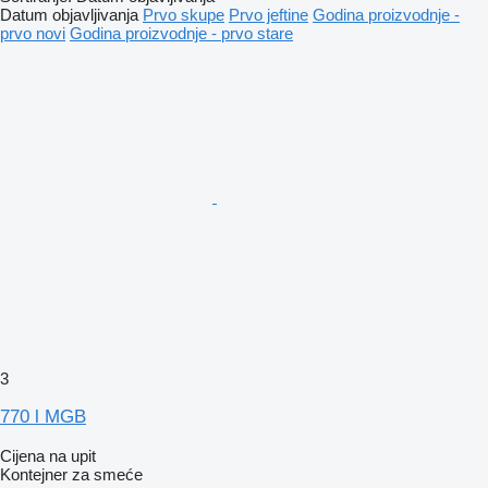
Datum objavljivanja
Prvo skupe
Prvo jeftine
Godina proizvodnje -
prvo novi
Godina proizvodnje - prvo stare
3
770 l MGB
Cijena na upit
Kontejner za smeće