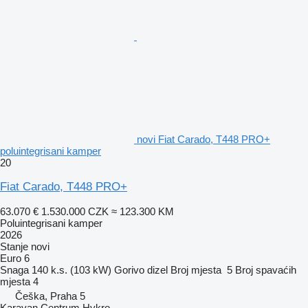
novi Fiat Carado, T448 PRO+
poluintegrisani kamper
20
Fiat Carado, T448 PRO+
63.070 €
1.530.000 CZK
≈ 123.300 KM
Poluintegrisani kamper
2026
Stanje
novi
Euro 6
Snaga
140 k.s. (103 kW)
Gorivo
dizel
Broj mjesta
5
Broj spavaćih
mjesta
4
Češka, Praha 5
Karavan Centrum Hykro