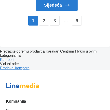
Sljedeća
2
3
…
6
1
Pretražite opremu prodavca Karavan Centrum Hykro u ovim
kategorijama
Kamperi
Vidi također
Prodavci kampera
Kompanija