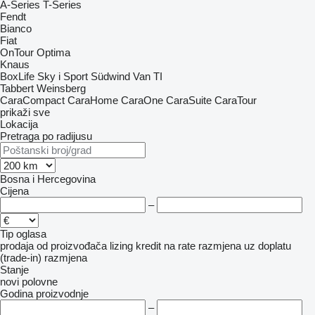
A-Series
T-Series
Fendt
Bianco
Fiat
OnTour
Optima
Knaus
BoxLife
Sky i
Sport
Südwind
Van TI
Tabbert
Weinsberg
CaraCompact
CaraHome
CaraOne
CaraSuite
CaraTour
prikaži sve
Lokacija
Pretraga po radijusu
Bosna i Hercegovina
Cijena
–
Tip oglasa
prodaja
od proizvođača
lizing
kredit
na rate
razmjena uz doplatu
(trade-in)
razmjena
Stanje
novi
polovne
Godina proizvodnje
–