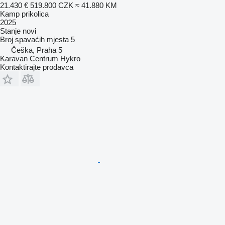
21.430 €
519.800 CZK
≈ 41.880 KM
Kamp prikolica
2025
Stanje
novi
Broj spavaćih mjesta
5
Češka, Praha 5
Karavan Centrum Hykro
Kontaktirajte prodavca