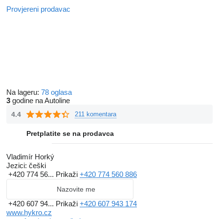
Provjereni prodavac
Na lageru:
78 oglasa
3
godine na Autoline
4.4
211 komentara
Pretplatite se na prodavca
Vladimír Horký
Jezici:
češki
+420 774 56...
Prikaži
+420 774 560 886
Nazovite me
+420 607 94...
Prikaži
+420 607 943 174
www.hykro.cz