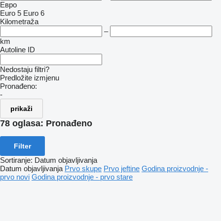
Евро
Euro 5
Euro 6
Kilometraža
–
km
Autoline ID
Nedostaju filtri?
Predložite izmjenu
Pronađeno:
-
prikaži
78 oglasa:
Pronađeno
Filter
Sortiranje
:
Datum objavljivanja
Datum objavljivanja
Prvo skupe
Prvo jeftine
Godina proizvodnje -
prvo novi
Godina proizvodnje - prvo stare