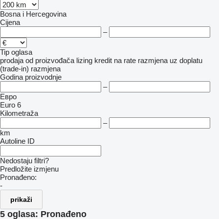
Bosna i Hercegovina
Cijena
–
Tip oglasa
prodaja
od proizvođača
lizing
kredit
na rate
razmjena uz doplatu
(trade-in)
razmjena
Godina proizvodnje
–
Евро
Euro 6
Kilometraža
–
km
Autoline ID
Nedostaju filtri?
Predložite izmjenu
Pronađeno:
-
prikaži
5 oglasa:
Pronađeno