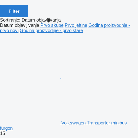
Filter
Sortiranje
:
Datum objavljivanja
Datum objavljivanja
Prvo skupe
Prvo jeftine
Godina proizvodnje -
prvo novi
Godina proizvodnje - prvo stare
Volkswagen Transporter minibus
furgon
15