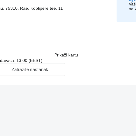
Vaš
ju, 75310, Rae, Koplipere tee, 11
na 
Prikaži kartu
odavaca: 13:00 (EEST)
Zatražite sastanak