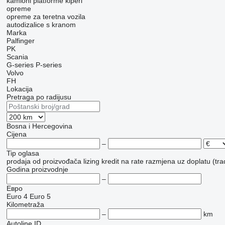
kamioni platforme
kiperi
opreme
оpremе za teretna vozila
autodizalice s kranom
Marka
Palfinger
PK
Scania
G-series
P-series
Volvo
FH
Lokacija
Pretraga po radijusu
Bosna i Hercegovina
Cijena
–
Tip oglasa
prodaja
od proizvođača
lizing
kredit
na rate
razmjena uz doplatu (tra
Godina proizvodnje
–
Евро
Euro 4
Euro 5
Kilometraža
–
km
Autoline ID