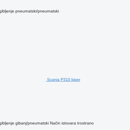
ibljenje
pneumatski/pneumatski
Scania P310 kiper
ibljenje
gibanj/pneumatski
Način istovara
trostrano