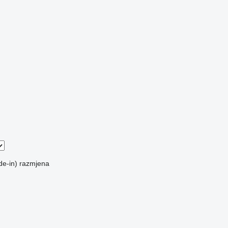
de-in)
razmjena