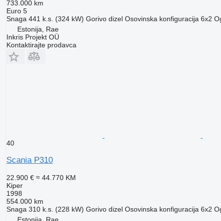
733.000 km
Euro 5
Snaga
441 k.s. (324 kW)
Gorivo
dizel
Osovinska konfiguracija
6x2
Og
Estonija, Rae
Inkris Projekt OÜ
Kontaktirajte prodavca
40
Scania P310
22.900 €
≈ 44.770 KM
Kiper
1998
554.000 km
Snaga
310 k.s. (228 kW)
Gorivo
dizel
Osovinska konfiguracija
6x2
Og
Estonija, Rae