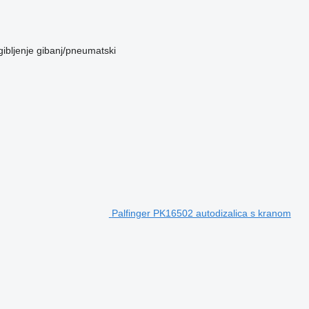
ibljenje
gibanj/pneumatski
Palfinger PK16502 autodizalica s kranom