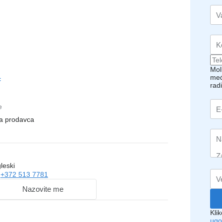
Mol
međ
c
rad
e
na prodavca
leski
i
+372 513 7781
Nazovite me
Kli
ugo