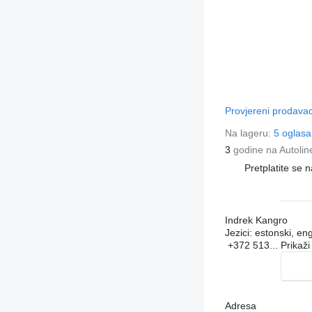
Provjereni prodava
Na lageru:
5 oglasa
3
godine na Autolin
Pretplatite se 
Indrek Kangro
Jezici:
estonski, eng
+372 513...
Prikaž
Adresa