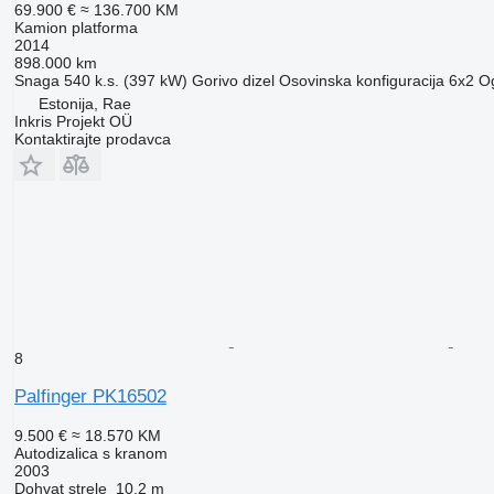
69.900 €
≈ 136.700 KM
Kamion platforma
2014
898.000 km
Snaga
540 k.s. (397 kW)
Gorivo
dizel
Osovinska konfiguracija
6x2
Og
Estonija, Rae
Inkris Projekt OÜ
Kontaktirajte prodavca
8
Palfinger PK16502
9.500 €
≈ 18.570 KM
Autodizalica s kranom
2003
Dohvat strele
10,2 m