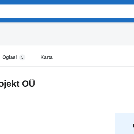
Oglasi
Karta
5
rojekt OÜ