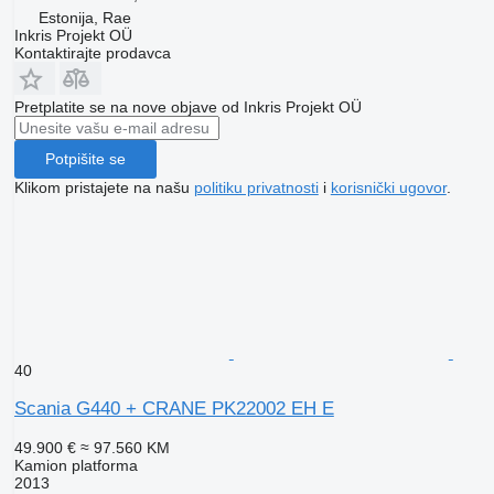
Estonija, Rae
Inkris Projekt OÜ
Kontaktirajte prodavca
Pretplatite se na nove objave od Inkris Projekt OÜ
Potpišite se
Klikom pristajete na našu
politiku privatnosti
i
korisnički ugovor
.
40
Scania G440 + CRANE PK22002 EH E
49.900 €
≈ 97.560 KM
Kamion platforma
2013