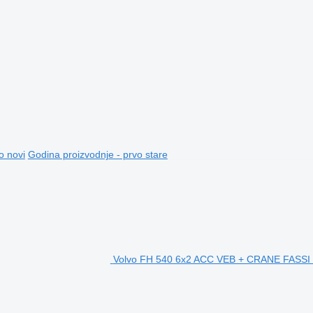
o novi
Godina proizvodnje - prvo stare
Volvo FH 540 6x2 ACC VEB + CRANE FASSI 