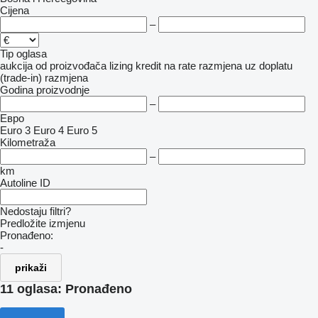
Cijena
–
Tip oglasa
aukcija
od proizvođača
lizing
kredit
na rate
razmjena uz doplatu
(trade-in)
razmjena
Godina proizvodnje
–
Евро
Euro 3
Euro 4
Euro 5
Kilometraža
–
km
Autoline ID
Nedostaju filtri?
Predložite izmjenu
Pronađeno:
-
prikaži
11 oglasa:
Pronađeno