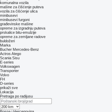
komunalna vozila
mašine za čišćenje puteva
vozila za čišćenje ulica
minibusevi
minibusevi furgoni
građevinske mašine
opreme za izgradnju puteva
prskalice bitu-emulzije
opreme za zemljane radove
buldožeri
Marka
Bucher
Mercedes-Benz
Actros
Atego
Scania
Sisu
E-series
Volkswagen
Transporter
Volvo
FH
D-series
prikaži sve
Lokacija
Pretraga po radijusu
Bosna i Hercegovina