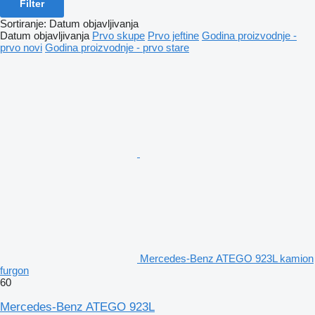
Filter
Sortiranje
:
Datum objavljivanja
Datum objavljivanja
Prvo skupe
Prvo jeftine
Godina proizvodnje -
prvo novi
Godina proizvodnje - prvo stare
Mercedes-Benz ATEGO 923L kamion
furgon
60
Mercedes-Benz ATEGO 923L