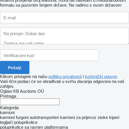
Molimo provjerite broj telefona: mora biti naveden u međunarodnom
formatu sa pozivnim brojem države.
Ne radimo s ovom državom
Klikom pristajete na našu
politiku privatnosti
i
korisnički ugovor
.
Vaši lični podaci će se obrađivati ​​u svrhu davanja odgovora na vaš
zahtjev.
Oglasi KB Auctions OÜ
Pretraga
Kategorija
kamioni
kamioni furgoni
autotransporteri
kamioni za prijevoz stoke
kiperi
tegljači
poluprikolice
poluprikolice sa ravnim platformama