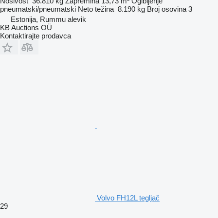
Nosivost
36.810 kg
Zapremina
13,73 m³
Ogibljenje
pneumatski/pneumatski
Neto težina
8.190 kg
Broj osovina
3
Estonija, Rummu alevik
KB Auctions OÜ
Kontaktirajte prodavca
Volvo FH12L tegljač
29