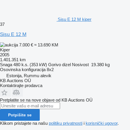
Sisu E 12 M kiper
37
Sisu E 12 M
7.000 €
≈ 13.690 KM
Kiper
2005
1.401.351 km
Snaga
480 k.s. (353 kW)
Gorivo
dizel
Nosivost
19.380 kg
Osovinska konfiguracija
8x2
Estonija, Rummu alevik
KB Auctions OÜ
Kontaktirajte prodavca
Pretplatite se na nove objave od KB Auctions OÜ
Potpišite se
Klikom pristajete na našu
politiku privatnosti
i
korisnički ugovor
.