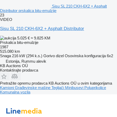
Sisu SL 210 CKH-6X2 + Asphalt
Distributor prskalica bitu-emulzije
23
VIDEO
Sisu SL 210 CKH-6X2 + Asphalt Distributor
5.025 €
≈ 9.825 KM
Prskalica bitu-emulzije
1987
515.080 km
Snaga
216 kW (294 k.s.)
Gorivo
dizel
Osovinska konfiguracija
6x2
Estonija, Rummu alevik
KB Auctions OÜ
Kontaktirajte prodavca
Pretražite opremu prodavca KB Auctions OÜ u ovim kategorijama
Kamioni
Građevinske mašine
Tegljači
Minibusevi
Poluprikolice
Komunalna vozila