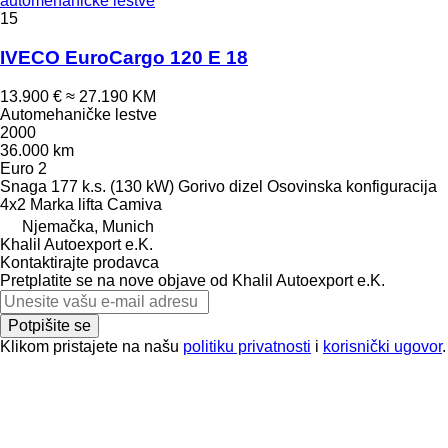
automehaničke lestve
15
IVECO EuroCargo 120 E 18
13.900 €
≈ 27.190 KM
Automehaničke lestve
2000
36.000 km
Euro 2
Snaga
177 k.s. (130 kW)
Gorivo
dizel
Osovinska konfiguracija
4x2
Marka lifta
Camiva
Njemačka, Munich
Khalil Autoexport e.K.
Kontaktirajte prodavca
Pretplatite se na nove objave od Khalil Autoexport e.K.
Potpišite se
Klikom pristajete na našu
politiku privatnosti
i
korisnički ugovor
.