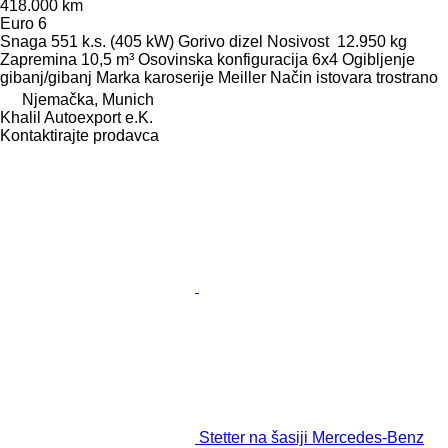
418.000 km
Euro 6
Snaga
551 k.s. (405 kW)
Gorivo
dizel
Nosivost
12.950 kg
Zapremina
10,5 m³
Osovinska konfiguracija
6x4
Ogibljenje
gibanj/gibanj
Marka karoserije
Meiller
Način istovara
trostrano
Njemačka, Munich
Khalil Autoexport e.K.
Kontaktirajte prodavca
Stetter na šasiji Mercedes-Benz