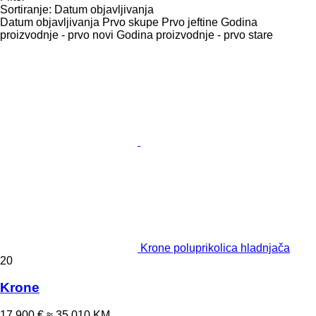
Sortiranje
:
Datum objavljivanja
Datum objavljivanja
Prvo skupe
Prvo jeftine
Godina
proizvodnje - prvo novi
Godina proizvodnje - prvo stare
Krone poluprikolica hladnjača
20
Krone
17.900 €
≈ 35.010 KM