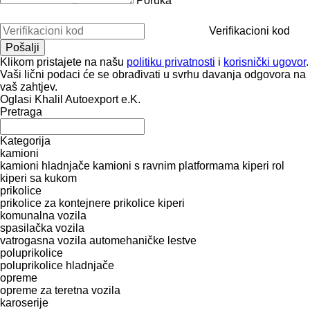
Poruka
Verifikacioni kod
Klikom pristajete na našu
politiku privatnosti
i
korisnički ugovor
.
Vaši lični podaci će se obrađivati ​​u svrhu davanja odgovora na
vaš zahtjev.
Oglasi Khalil Autoexport e.K.
Pretraga
Kategorija
kamioni
kamioni hladnjače
kamioni s ravnim platformama
kiperi
rol
kiperi sa kukom
prikolice
prikolice za kontejnere
prikolice kiperi
komunalna vozila
spasilačka vozila
vatrogasna vozila
automehaničke lestve
poluprikolice
poluprikolice hladnjače
opreme
оpremе za teretna vozila
karoserije