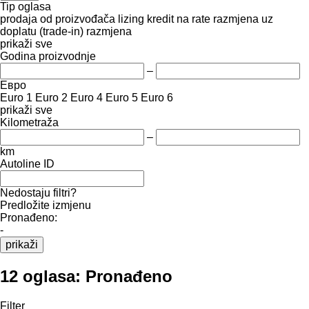
Tip oglasa
prodaja
od proizvođača
lizing
kredit
na rate
razmjena uz
doplatu (trade-in)
razmjena
prikaži sve
Godina proizvodnje
–
Евро
Euro 1
Euro 2
Euro 4
Euro 5
Euro 6
prikaži sve
Kilometraža
–
km
Autoline ID
Nedostaju filtri?
Predložite izmjenu
Pronađeno:
-
prikaži
12 oglasa:
Pronađeno
Filter