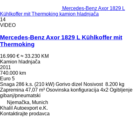
Mercedes-Benz Axor 1829 L
Kühlkoffer mit Thermoking kamion hladnjača
14
VIDEO
Mercedes-Benz Axor 1829 L Kühlkoffer mit
Thermoking
16.990 €
≈ 33.230 KM
Kamion hladnjača
2011
740.000 km
Euro 5
Snaga
286 k.s. (210 kW)
Gorivo
dizel
Nosivost
8.200 kg
Zapremina
47,07 m³
Osovinska konfiguracija
4x2
Ogibljenje
gibanj/pneumatski
Njemačka, Munich
Khalil Autoexport e.K.
Kontaktirajte prodavca