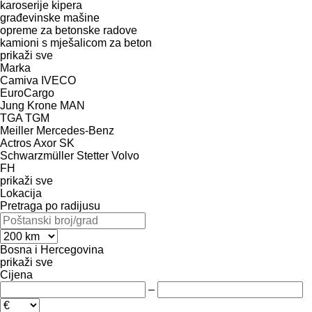
karoserije kipera
građevinske mašine
opreme za betonske radove
kamioni s mješalicom za beton
prikaži sve
Marka
Camiva
IVECO
EuroCargo
Jung
Krone
MAN
TGA
TGM
Meiller
Mercedes-Benz
Actros
Axor
SK
Schwarzmüller
Stetter
Volvo
FH
prikaži sve
Lokacija
Pretraga po radijusu
Bosna i Hercegovina
prikaži sve
Cijena
–