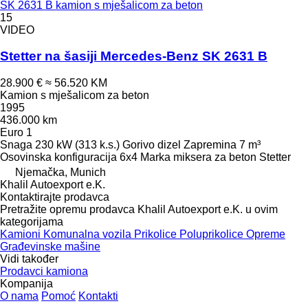
SK 2631 B kamion s mješalicom za beton
15
VIDEO
Stetter na šasiji Mercedes-Benz SK 2631 B
28.900 €
≈ 56.520 KM
Kamion s mješalicom za beton
1995
436.000 km
Euro 1
Snaga
230 kW (313 k.s.)
Gorivo
dizel
Zapremina
7 m³
Osovinska konfiguracija
6x4
Marka miksera za beton
Stetter
Njemačka, Munich
Khalil Autoexport e.K.
Kontaktirajte prodavca
Pretražite opremu prodavca Khalil Autoexport e.K. u ovim
kategorijama
Kamioni
Komunalna vozila
Prikolice
Poluprikolice
Opreme
Građevinske mašine
Vidi također
Prodavci kamiona
Kompanija
O nama
Pomoć
Kontakti