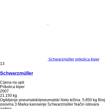
Schwarzmüller prikolica kiper
13
Schwarzmüller
Cijena na upit
Prikolica kiper
2007
21.150 kg
Ogibljenje
pneumatski/pneumatski
Neto težina
5.850 kg
Broj
osovina
3
Marka karoserije
Schwarzmüller
Način istovara
zadnja