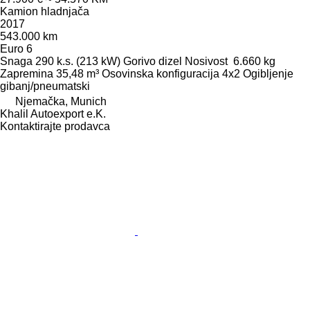
Kamion hladnjača
2017
543.000 km
Euro 6
Snaga
290 k.s. (213 kW)
Gorivo
dizel
Nosivost
6.660 kg
Zapremina
35,48 m³
Osovinska konfiguracija
4x2
Ogibljenje
gibanj/pneumatski
Njemačka, Munich
Khalil Autoexport e.K.
Kontaktirajte prodavca