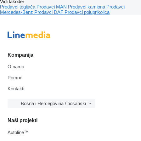
Vidi također
Prodavci tegljača
Prodavci MAN
Prodavci kamiona
Prodavci
Mercedes-Benz
Prodavci DAF
Prodavci poluprikolica
Kompanija
O nama
Pomoć
Kontakti
Bosna i Hercegovina / bosanski
Naši projekti
Autoline™