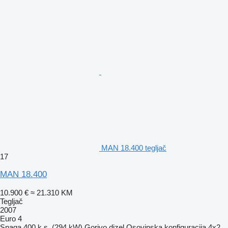
MAN 18.400 tegljač
17
MAN 18.400
10.900 €
≈ 21.310 KM
Tegljač
2007
Euro 4
Snaga
400 k.s. (294 kW)
Gorivo
dizel
Osovinska konfiguracija
4x2