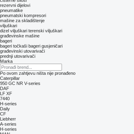
cisterne silosi
rezervni dijelovi
pneumatikе
pneumatski kompresori
mašine za skladištenje
viljuškari
dizel viljuškari
terenski viljuškari
građevinske mašine
bageri
bageri točkaši
bageri gusjeničari
građevinski utovarivači
prednji utovarivači
Marka
Po ovom zahtjevu ništa nije pronađeno
Caterpillar
950
GC
NR
V-series
DAF
LF
XF
7440
H-series
Daily
CF
Liebherr
A-series
H-series