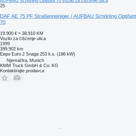
AUFBAU Schörling Optifant 70 vozilo za čišćenje ulica
25
DAF AE 75 PF Straßenreiniger / AUFBAU Schörling Optifant
70
19.900 €
≈ 38.910 KM
Vozilo za čišćenje ulica
1999
399.902 km
Евро
Euro 2
Snaga
253 k.s. (186 kW)
Njemačka, Munich
KMM Truck GmbH & Co. KG
Kontaktirajte prodavca