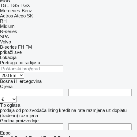
MAN
TGL
TGS
TGX
Mercedes-Benz
Actros
Atego
SK
RH
Midlum
R-series
SPA
Volvo
B-series
FH
FM
prikaži sve
Lokacija
Pretraga po radijusu
Bosna i Hercegovina
Cijena
–
Tip oglasa
prodaja
od proizvođača
lizing
kredit
na rate
razmjena uz doplatu
(trade-in)
razmjena
Godina proizvodnje
–
Евро