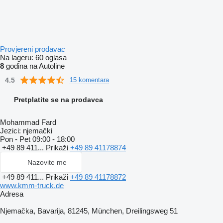
Provjereni prodavac
Na lageru:
60 oglasa
8
godina na Autoline
4.5
15 komentara
Pretplatite se na prodavca
Mohammad Fard
Jezici:
njemački
Pon - Pet
09:00 - 18:00
+49 89 411...
Prikaži
+49 89 41178874
Nazovite me
+49 89 411...
Prikaži
+49 89 41178872
www.kmm-truck.de
Adresa
Njemačka, Bavarija, 81245, München, Dreilingsweg 51