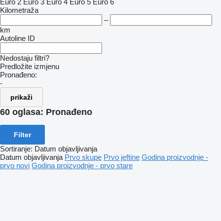
Euro 2
Euro 3
Euro 4
Euro 5
Euro 6
Kilometraža
–
km
Autoline ID
Nedostaju filtri?
Predložite izmjenu
Pronađeno:
-
prikaži
60 oglasa:
Pronađeno
Filter
Sortiranje
:
Datum objavljivanja
Datum objavljivanja
Prvo skupe
Prvo jeftine
Godina proizvodnje -
prvo novi
Godina proizvodnje - prvo stare