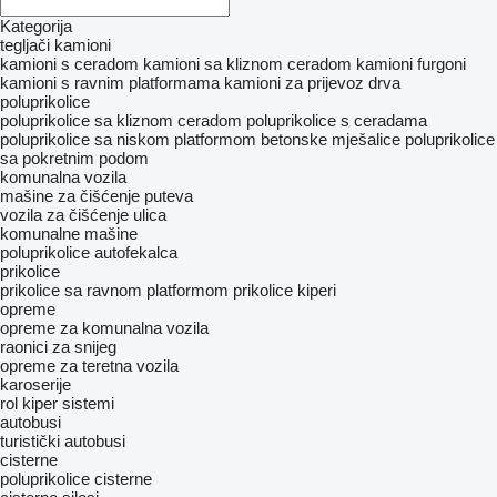
Kategorija
tegljači
kamioni
kamioni s ceradom
kamioni sa kliznom ceradom
kamioni furgoni
kamioni s ravnim platformama
kamioni za prijevoz drva
poluprikolice
poluprikolice sa kliznom ceradom
poluprikolice s ceradama
poluprikolice sa niskom platformom
betonske mješalice
poluprikolice
sa pokretnim podom
komunalna vozila
mašine za čišćenje puteva
vozila za čišćenje ulica
komunalne mašine
poluprikolice autofekalca
prikolice
prikolice sa ravnom platformom
prikolice kiperi
opreme
opreme za komunalna vozila
raonici za snijeg
оpremе za teretna vozila
karoserije
rol kiper sistemi
autobusi
turistički autobusi
cisterne
poluprikolice cisterne