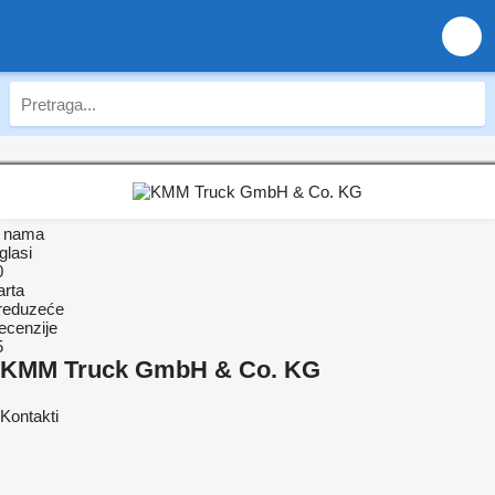
 nama
glasi
0
arta
reduzeće
ecenzije
5
KMM Truck GmbH & Co. KG
Kontakti