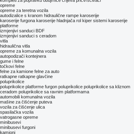
kompleti za popravku
obujmice crijeva
pričvršćivači
opreme
оpremе za teretna vozila
autodizalice s kranom
hidraulične rampe
karoserije
karoserije furgona
karoserije hladnjača
rol kiper sistemi
karoserije
platforme
izmjenjivi sanduci BDF
izmjenjivi sanduci s ceradom
vitla
hidraulična vitla
opreme za komunalna vozila
autopodizači kontejnera
gume i felne
točkovi
felne
felne za kamione
felne za auto
ratkapne
ratkapne glavčine
poluprikolice
poluprikolice platforme
furgon poluprikolice
poluprikolice sa kliznom
ceradom
poluprikolice sa ravnim platformama
automobili
komunalna vozila
mašine za čišćenje puteva
vozila za čišćenje ulica
spasilačka vozila
vatrogasne opreme
minibusevi
minibusevi furgoni
kamioni