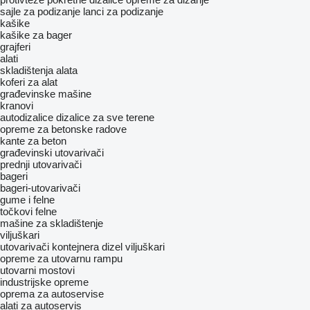
sajle za podizanje
lanci za podizanje
kašike
kašike za bager
grajferi
alati
skladištenja alata
koferi za alat
građevinske mašine
kranovi
autodizalice
dizalice za sve terene
opreme za betonske radove
kante za beton
građevinski utovarivači
prednji utovarivači
bageri
bageri-utovarivači
gume i felne
točkovi
felne
mašine za skladištenje
viljuškari
utovarivači kontejnera
dizel viljuškari
opreme za utovarnu rampu
utovarni mostovi
industrijske opreme
oprema za autoservise
alati za autoservis