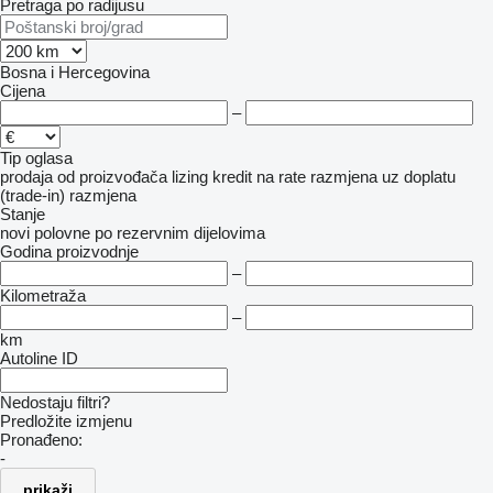
Pretraga po radijusu
Bosna i Hercegovina
Cijena
–
Tip oglasa
prodaja
od proizvođača
lizing
kredit
na rate
razmjena uz doplatu
(trade-in)
razmjena
Stanje
novi
polovne
po rezervnim dijelovima
Godina proizvodnje
–
Kilometraža
–
km
Autoline ID
Nedostaju filtri?
Predložite izmjenu
Pronađeno:
-
prikaži