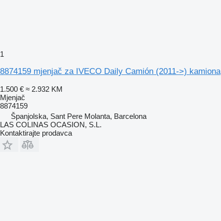
1
8874159 mjenjač za IVECO Daily Camión (2011->) kamiona
1.500 €
≈ 2.932 KM
Mjenjač
8874159
Španjolska, Sant Pere Molanta, Barcelona
LAS COLINAS OCASION, S.L.
Kontaktirajte prodavca