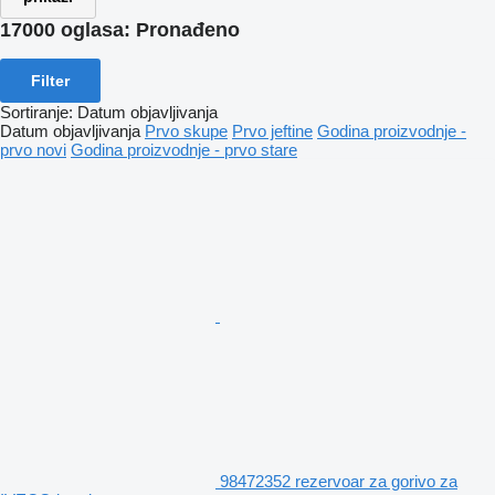
17000 oglasa:
Pronađeno
Filter
Sortiranje
:
Datum objavljivanja
Datum objavljivanja
Prvo skupe
Prvo jeftine
Godina proizvodnje -
prvo novi
Godina proizvodnje - prvo stare
98472352 rezervoar za gorivo za