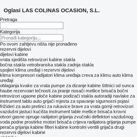
Oglasi LAS COLINAS OCASION, S.L.
Pretraga
Kategorija
Po ovom zahtjevu ništa nije pronađeno
rezervni dijelovi
dijelovi kabine
vrata
sjedišta
retrovizori
kabine
stakla
bočna stakla
vetrobranska stakla
zadnja stakla
spojleri
klima uređaji i rezervni dijelovi
klima kompresori
radijatori klima uređaja
creva za klimu
auto klima
uređaji
oblaganja
kvake za vrata
pumpe za dizanje kabine
štitnici od sunca
haube
rezervoari tečnosti za pranje
nosači metlice brisača
bočni
retrovizori
ugaone ploče kabine
podizači stakla
autoradiji
navlake za
instrument tablu
auto grijači
mjesta za spavanje
sigurnosni pojasi
frižideri za auto
pretinci za rukavice
brave za vrata
gornji retrovizori
vazdušni jastuci
kućišta instrument table
metlice brisača
krovni
otvori
gasne opruge
radijatori grijanja
zvučniki
deflektori vazdušnog
voda
podne prostirke
motori brisača
crijeva radijatora grijanja
pumpe
perača
grijanja kabine
filteri kabine
kontrolni ventili grijača
drugi
rezervni dijelovi kabine