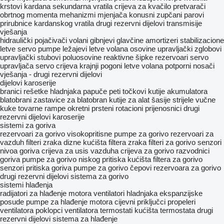
krstovi kardana
sekundarna vratila
crijeva za kvačilo
pretvarači
obrtnog momenta
mehanizmi mjenjača
konusni zupčani parovi
prirubnice kardanskog vratila
drugi rezervni dijelovi transmisije
vješanja
hidraulički pojačivači
volani
gibnjevi
glavčine
amortizeri
stabilizacione
letve
servo pumpe
ležajevi
letve volana
osovine
upravljački zglobovi
upravljački stubovi
poluosovine
reaktivne šipke
rezervoari servo
upravljača
servo crijeva
krajnji pogoni
letve volana
potporni nosači
vješanja - drugi rezervni dijelovi
dijelovi karoserije
branici
rešetke hladnjaka
papuče
peti točkovi
kutije akumulatora
blatobrani
zastavice za blatobran
kutije za alat
šasije
strijele
vučne
kuke
tovarne rampe
okretni prsteni
rotacioni prijenosnici
drugi
rezervni dijelovi karoserije
sistemi za goriva
rezervoari za gorivo
visokopritisne pumpe za gorivo
rezervoari za
vazduh
filteri zraka
dizne
kućišta filtera zraka
filteri za gorivo
senzori
nivoa goriva
crijeva za usis vazduha
crijeva za gorivo
razvodnici
goriva
pumpe za gorivo niskog pritiska
kućišta filtera za gorivo
senzori pritiska goriva
pumpe za gorivo
čepovi rezervoara za gorivo
drugi rezervni dijelovi sistema za gorivo
sistemi hlađenja
radijatori za hlađenje motora
ventilatori hladnjaka
ekspanzijske
posude
pumpe za hlađenje motora
cijevni priključci
propeleri
ventilatora
poklopci ventilatora
termostati
kućišta termostata
drugi
rezervni dijelovi sistema za hlađenje