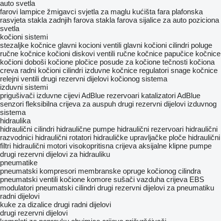
auto svetla
farovi
lampice
žmigavci
svjetla za maglu
kućišta fara
plafonska
rasvjeta
stakla zadnjih farova
stakla farova
sijalice za auto
poziciona
svetla
kočioni sistemi
stezaljkе kočnice
glavni kocioni ventili
glavni kočioni cilindri
poluge
ručne kočnice
kočioni diskovi
ventili ručne kočnice
papučice kočnice
kočioni doboši
kočione pločice
posude za kočione tečnosti
kočiona
creva
radni kočioni cilindri
izduvne kočnice
regulatori snage kočnice
relejni ventili
drugi rezervni dijelovi kočionog sistema
izduvni sistemi
prigušivači
izduvne cijevi
AdBlue rezervoari
katalizatori
AdBlue
senzori
fleksibilna crijeva za auspuh
drugi rezervni dijelovi izduvnog
sistema
hidraulika
hidraulični cilindri
hidraulične pumpe
hidraulični rezervoari
hidraulični
razvodnici
hidraulični rotatori
hidrauličke upravljačke ploče
hidraulični
filtri
hidraulični motori
visokopritisna crijeva
aksijalne klipne pumpe
drugi rezervni dijelovi za hidrauliku
pneumatikе
pneumatski kompresori
membranske opruge kočionog cilindra
pneumatski ventili
kočione komore
sušači vazduha
crijeva
EBS
modulatori
pneumatski cilindri
drugi rezervni dijelovi za pneumatiku
radni dijelovi
kuke za dizalice
drugi radni dijelovi
drugi rezervni dijelovi