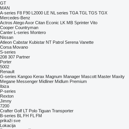
GT
MAN
A-series
F8
F90
L2000
LE
NL series
TGA
TGL
TGS
TGX
Mercedes-Benz
Actros
Atego
Axor
Citan
Econic
LK
MB
Sprinter
Vito
Cooper
Countryman
Canter
L-series
Montero
Nissan
Atleon
Cabstar
Kubistar
NT
Patrol
Serena
Vanette
Corsa
Movano
S-series
208
307
Partner
Porter
5002
Renault
G-series
Kangoo
Kerax
Magnum
Manager
Mascott
Master
Maxity
Megane
Messenger
Midliner
Midlum
Premium
Ibiza
P-series
Rexton
Jimny
7200
Crafter
Golf
LT
Polo
Tiguan
Transporter
B-series
BL
FH
FL
FM
prikaži sve
Lokacija