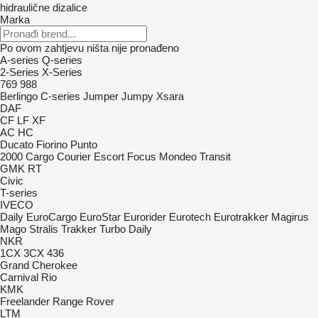
hidraulične dizalice
Marka
Po ovom zahtjevu ništa nije pronađeno
A-series
Q-series
2-Series
X-Series
769
988
Berlingo
C-series
Jumper
Jumpy
Xsara
DAF
CF
LF
XF
AC
HC
Ducato
Fiorino
Punto
2000
Cargo
Courier
Escort
Focus
Mondeo
Transit
GMK
RT
Civic
T-series
IVECO
Daily
EuroCargo
EuroStar
Eurorider
Eurotech
Eurotrakker
Magirus
Mago
Stralis
Trakker
Turbo Daily
NKR
1CX
3CX
436
Grand Cherokee
Carnival
Rio
KMK
Freelander
Range Rover
LTM