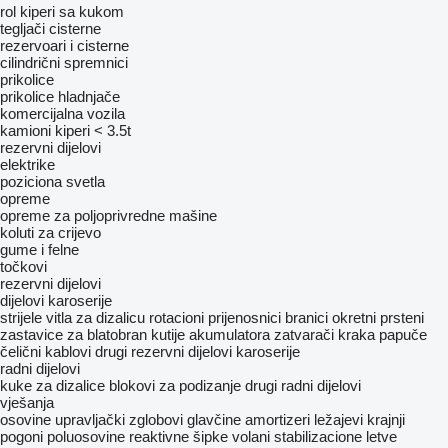
rol kiperi sa kukom
tegljači
cisterne
rezervoari i cisterne
cilindrični spremnici
prikolice
prikolice hladnjače
komercijalna vozila
kamioni kiperi < 3.5t
rezervni dijelovi
elektrike
poziciona svetla
opreme
opreme za poljoprivredne mašine
koluti za crijevo
gume i felne
točkovi
rezervni dijelovi
dijelovi karoserije
strijele
vitla za dizalicu
rotacioni prijenosnici
branici
okretni prsteni
zastavice za blatobran
kutije akumulatora
zatvarači kraka
papuče
čelični kablovi
drugi rezervni dijelovi karoserije
radni dijelovi
kuke za dizalice
blokovi za podizanje
drugi radni dijelovi
vješanja
osovine
upravljački zglobovi
glavčine
amortizeri
ležajevi
krajnji
pogoni
poluosovine
reaktivne šipke
volani
stabilizacione letve