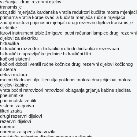
vješanja - drugi rezervni dijelovi
transmisije
džojstiki mjenjača
kardanska vratila
reduktori
kućišta mosta
mjenjači
primarna vratila
korpe kvačila
kućišta menjača
ručice mjenjača
zadnji mostovi
prijenosni mjenjači
drugi rezervni dijelovi transmisije
elektrike
farovi
instrument table
žmigavci
putni računari
lampice
drugi rezervni
dijelovi za elektriku
hidraulika
hidraulični razvodnici
hidraulični cilindri
hidraulični rezervoari
hidrauličke upravljačke jedinice
hidraulični filtri
kočioni sistemi
kočioni doboši
ventili ručne kočnice
drugi rezervni dijelovi kočionog
sistema
delovi motora
motori
hladnjaci ulja
filteri ulja
poklopci motora
drugi dijelovi motora
dijelovi kabine
vrata
bočni retrovizori
retrovizori
oblaganja
grijanja kabine
sjedišta
pneumatikе
pneumatski ventili
sistemi za goriva
filteri zraka
drugi rezervni dijelovi
rezervni dijelovi
opreme
oprema za specijalna vozila
protivteže pokretne dizalice
opreme za dizanje