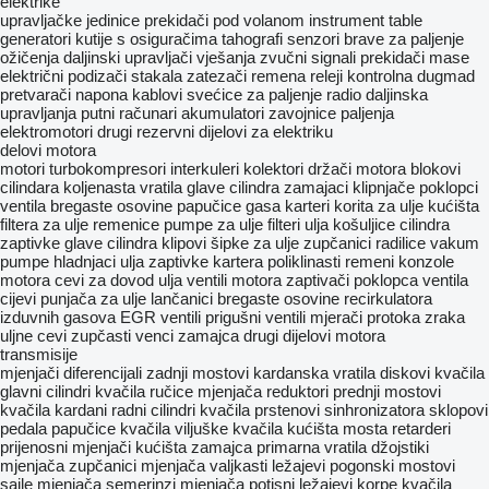
elektrike
upravljačke jedinice
prekidači pod volanom
instrument table
generatori
kutije s osiguračima
tahografi
senzori
brave za paljenje
ožičenja
daljinski upravljači vješanja
zvučni signali
prekidači mase
električni podizači stakala
zatezači remena
releji
kontrolna dugmad
pretvarači napona
kablovi
svećice za paljenje
radio daljinska
upravljanja
putni računari
akumulatori
zavojnice paljenja
elektromotori
drugi rezervni dijelovi za elektriku
delovi motora
motori
turbokompresori
interkuleri
kolektori
držači motora
blokovi
cilindara
koljenasta vratila
glave cilindra
zamajaci
klipnjače
poklopci
ventila
bregastе osovinе
papučice gasa
karteri
korita za ulje
kućišta
filtera za ulje
remenice
pumpe za ulje
filteri ulja
košuljice cilindra
zaptivke glave cilindra
klipovi
šipke za ulje
zupčanici radilice
vakum
pumpe
hladnjaci ulja
zaptivke kartera
poliklinasti remeni
konzole
motora
cevi za dovod ulja
ventili motora
zaptivači poklopca ventila
cijevi punjača za ulje
lančanici bregaste osovine
recirkulatora
izduvnih gasova
EGR ventili
prigušni ventili
mjerači protoka zraka
uljne cevi
zupčasti venci zamajca
drugi dijelovi motora
transmisije
mjenjači
diferencijali
zadnji mostovi
kardanska vratila
diskovi kvačila
glavni cilindri kvačila
ručice mjenjača
reduktori
prednji mostovi
kvačila
kardani
radni cilindri kvačila
prstenovi sinhronizatora
sklopovi
pedala
papučice kvačila
viljuške kvačila
kućišta mosta
retarderi
prijenosni mjenjači
kućišta zamajca
primarna vratila
džojstiki
mjenjača
zupčanici mjenjača
valjkasti ležajevi
pogonski mostovi
sajle mjenjača
semerinzi mjenjača
potisni ležajevi
korpe kvačila