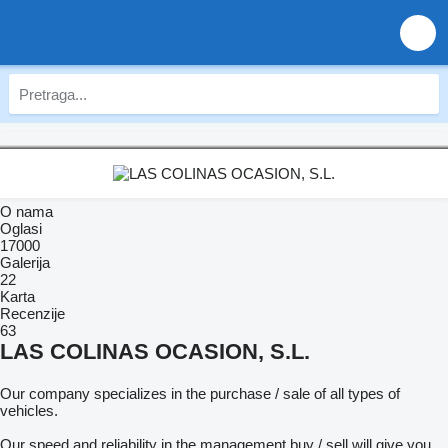
O nama
Oglasi
17000
Galerija
22
Karta
Recenzije
63
LAS COLINAS OCASION, S.L.
Our company specializes in the purchase / sale of all types of
vehicles.
Our speed and reliability in the management buy / sell will give you