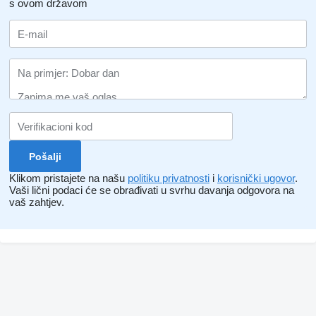
s ovom državom
Klikom pristajete na našu
politiku privatnosti
i
korisnički ugovor
.
Vaši lični podaci će se obrađivati ​​u svrhu davanja odgovora na
vaš zahtjev.