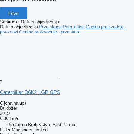
Filter
Sortiranje
:
Datum objavljivanja
Datum objavljivanja
Prvo skupe
Prvo jeftine
Godina proizvodnje -
prvo novi
Godina proizvodnje - prvo stare
2
Caterpillar D6K2 LGP GPS
Cijena na upit
Buldožer
2019
6.068 m/č
Ujedinjeno Kraljevstvo, East Pimbo
Littler Machinery Limited