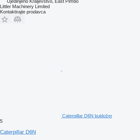
Ujedinjeno Kraljevstvo, East Pimbo
Littler Machinery Limited
Kontaktirajte prodavca
Caterpillar D6N buldožer
5
Caterpillar D6N