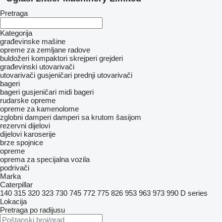
Pretraga
Kategorija
građevinske mašine
opreme za zemljane radove
buldožeri
kompaktori
skrejperi
grejderi
građevinski utovarivači
utovarivači gusjeničari
prednji utovarivači
bageri
bageri gusjeničari
midi bageri
rudarske opreme
opreme za kamenolome
zglobni damperi
damperi sa krutom šasijom
rezervni dijelovi
dijelovi karoserije
brze spojnice
opreme
oprema za specijalna vozila
podrivači
Marka
Caterpillar
140
315
320
323
730
745
772
775
826
953
963
973
990
D series
Lokacija
Pretraga po radijusu