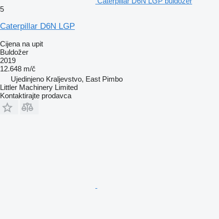
Caterpillar D6N LGP buldožer
5
Caterpillar D6N LGP
Cijena na upit
Buldožer
2019
12.648 m/č
Ujedinjeno Kraljevstvo, East Pimbo
Littler Machinery Limited
Kontaktirajte prodavca