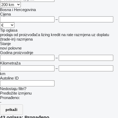
Bosna i Hercegovina
Cijena
–
Tip oglasa
prodaja
od proizvođača
lizing
kredit
na rate
razmjena uz doplatu
(trade-in)
razmjena
Stanje
novi
polovne
Godina proizvodnje
–
Kilometraža
–
km
Autoline ID
Nedostaju filtri?
Predložite izmjenu
Pronađeno:
-
prikaži
43 oglasa:
Pronađeno