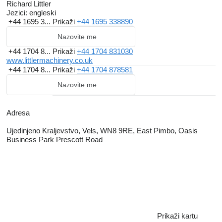
to our specialist market: we have a solid professional reputation
Richard Littler
with our bankers and accountants, who have represented the
Jezici:
engleski
+44 1695 3...
Prikaži
+44 1695 338890
Company's interests since it was first established.
Nazovite me
+44 1704 8...
Prikaži
+44 1704 831030
www.littlermachinery.co.uk
+44 1704 8...
Prikaži
+44 1704 878581
Nazovite me
Adresa
Ujedinjeno Kraljevstvo, Vels, WN8 9RE, East Pimbo, Oasis
Business Park Prescott Road
Prikaži kartu