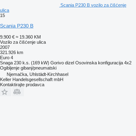
Scania P230 B vozilo za čišćenje
ulica
15
Scania P230 B
9.900 €
≈ 19.360 KM
Vozilo za čišćenje ulica
2007
321.926 km
Euro 4
Snaga
230 k.s. (169 kW)
Gorivo
dizel
Osovinska konfiguracija
4x2
Ogibljenje
gibanj/pneumatski
Njemačka, Uhlstädt-Kirchhasel
Keller Handelsgesellschaft mbH
Kontaktirajte prodavca