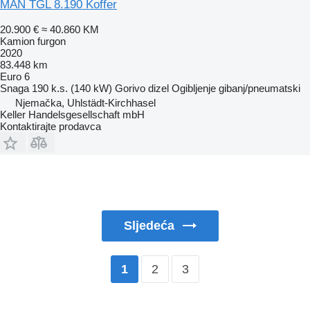
MAN TGL 8.190 Koffer
20.900 €
≈ 40.860 KM
Kamion furgon
2020
83.448 km
Euro 6
Snaga
190 k.s. (140 kW)
Gorivo
dizel
Ogibljenje
gibanj/pneumatski
Njemačka, Uhlstädt-Kirchhasel
Keller Handelsgesellschaft mbH
Kontaktirajte prodavca
Sljedeća
2
3
1