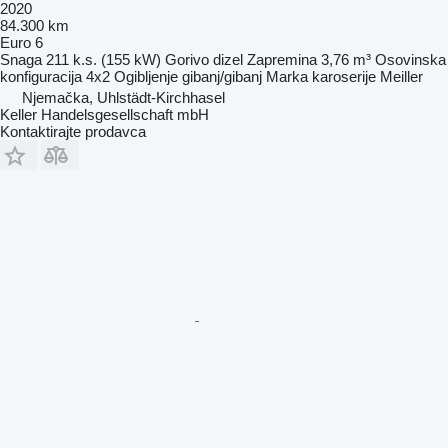
2020
84.300 km
Euro 6
Snaga
211 k.s. (155 kW)
Gorivo
dizel
Zapremina
3,76 m³
Osovinska
konfiguracija
4x2
Ogibljenje
gibanj/gibanj
Marka karoserije
Meiller
Njemačka, Uhlstädt-Kirchhasel
Keller Handelsgesellschaft mbH
Kontaktirajte prodavca