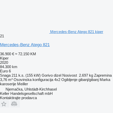
Mercedes-Benz Atego 821 kiper
21
Mercedes-Benz Atego 821
36.900 €
≈ 72.150 KM
Kiper
2020
84.300 km
Euro 6
Snaga
211 k.s. (155 kW)
Gorivo
dizel
Nosivost
2.697 kg
Zapremina
3,76 m³
Osovinska konfiguracija
4x2
Ogibljenje
gibanj/gibanj
Marka
karoserije
Meiller
Njemačka, Uhlstädt-Kirchhasel
Keller Handelsgesellschaft mbH
Kontaktirajte prodavca