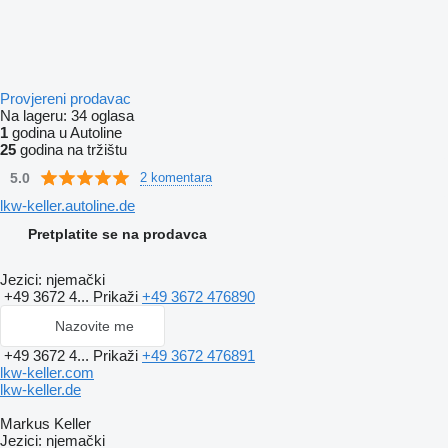
Provjereni prodavac
Na lageru:
34 oglasa
1
godina u Autoline
25
godina na tržištu
5.0
2 komentara
lkw-keller.autoline.de
Pretplatite se na prodavca
Jezici:
njemački
+49 3672 4...
Prikaži
+49 3672 476890
Nazovite me
+49 3672 4...
Prikaži
+49 3672 476891
lkw-keller.com
lkw-keller.de
Markus Keller
Jezici:
njemački