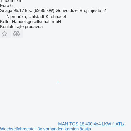
143.661 km
Euro 6
Snaga
95.17 k.s. (69.95 kW)
Gorivo
dizel
Broj mjesta
2
Njemačka, Uhlstädt-Kirchhasel
Keller Handelsgesellschaft mbH
Kontaktirajte prodavca
MAN TGS 18.400 4x4 LKW f. ATL/
Wechselfahrgestell 3x vorhanden kamion šasija