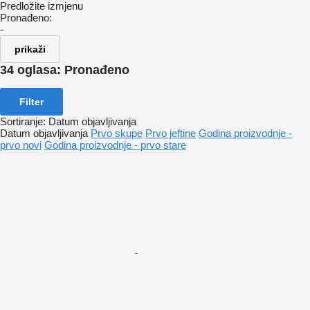
Predložite izmjenu
Pronađeno:
-
prikaži
34 oglasa:
Pronađeno
Filter
Sortiranje
:
Datum objavljivanja
Datum objavljivanja
Prvo skupe
Prvo jeftine
Godina proizvodnje -
prvo novi
Godina proizvodnje - prvo stare