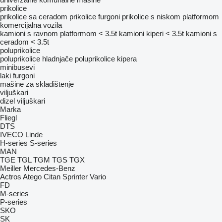
prikolice
prikolice sa ceradom
prikolice furgoni
prikolice s niskom platformom
komercijalna vozila
kamioni s ravnom platformom < 3.5t
kamioni kiperi < 3.5t
kamioni s
ceradom < 3.5t
poluprikolice
poluprikolice hladnjače
poluprikolice kipera
minibusevi
laki furgoni
mašine za skladištenje
viljuškari
dizel viljuškari
Marka
Fliegl
DTS
IVECO
Linde
H-series
S-series
MAN
TGE
TGL
TGM
TGS
TGX
Meiller
Mercedes-Benz
Actros
Atego
Citan
Sprinter
Vario
FD
M-series
P-series
SKO
SK