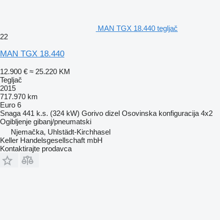
MAN TGX 18.440 tegljač
22
MAN TGX 18.440
12.900 €
≈ 25.220 KM
Tegljač
2015
717.970 km
Euro 6
Snaga
441 k.s. (324 kW)
Gorivo
dizel
Osovinska konfiguracija
4x2
Ogibljenje
gibanj/pneumatski
Njemačka, Uhlstädt-Kirchhasel
Keller Handelsgesellschaft mbH
Kontaktirajte prodavca