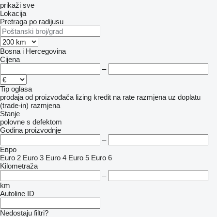
prikaži sve
Lokacija
Pretraga po radijusu
Bosna i Hercegovina
Cijena
–
Tip oglasa
prodaja
od proizvođača
lizing
kredit
na rate
razmjena uz doplatu
(trade-in)
razmjena
Stanje
polovne
s defektom
Godina proizvodnje
–
Евро
Euro 2
Euro 3
Euro 4
Euro 5
Euro 6
Kilometraža
–
km
Autoline ID
Nedostaju filtri?