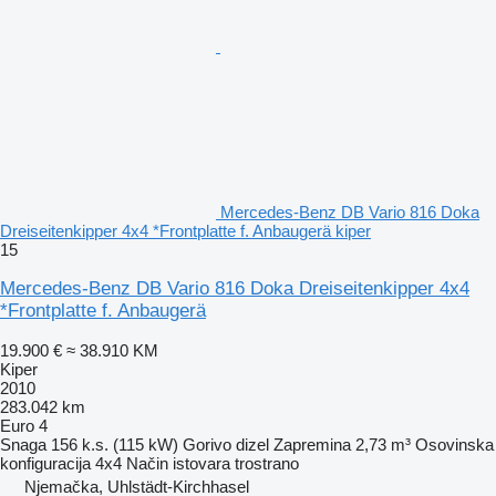
Mercedes-Benz DB Vario 816 Doka
Dreiseitenkipper 4x4 *Frontplatte f. Anbaugerä kiper
15
Mercedes-Benz DB Vario 816 Doka Dreiseitenkipper 4x4
*Frontplatte f. Anbaugerä
19.900 €
≈ 38.910 KM
Kiper
2010
283.042 km
Euro 4
Snaga
156 k.s. (115 kW)
Gorivo
dizel
Zapremina
2,73 m³
Osovinska
konfiguracija
4x4
Način istovara
trostrano
Njemačka, Uhlstädt-Kirchhasel