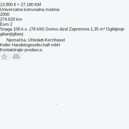
13.900 €
≈ 27.180 KM
Univerzalna komunalna mašina
2000
274.639 km
Euro 2
Snaga
106 k.s. (78 kW)
Gorivo
dizel
Zapremina
1,35 m³
Ogibljenje
gibanj/gibanj
Njemačka, Uhlstädt-Kirchhasel
Keller Handelsgesellschaft mbH
Kontaktirajte prodavca