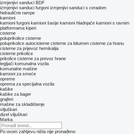
izmjenjivi sanduci BDF
izmjenjivi sanduci furgoni
izmjenjivi sanduci s ceradom
hidraulične rampe
kamioni
kamioni furgoni
kamioni šasije
kamioni hladnjače
kamioni s ravnim
platformama
kiperi
cisterne
poluprikolice cisterne
poluprikolice autocisterne
cisterne za bitumen
cisterne za hranu
cisterne za prijevoz hemikalija
cisterne prikolice
prikolice cisterne za prevoz hrane
tegljači
komunalna vozila
komunalne mašine
kamioni za smeće
opreme
oprema za specijalna vozila
kašike
kašike za bager
grajferi
mašine za skladištenje
viljuškari
dizel viljuškari
Marka
Po ovom zahtjevu ništa nije pronađeno