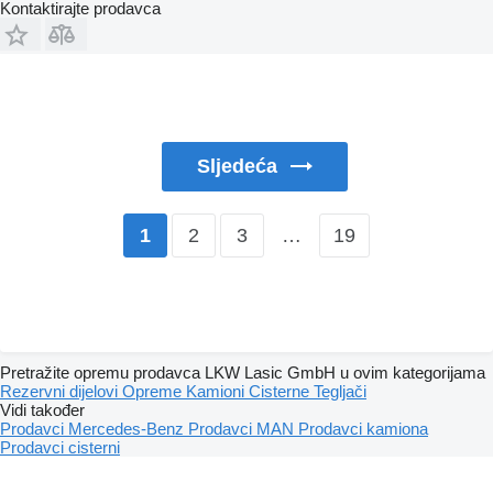
Kontaktirajte prodavca
Sljedeća
2
3
…
19
1
Pretražite opremu prodavca LKW Lasic GmbH u ovim kategorijama
Rezervni dijelovi
Opreme
Kamioni
Cisterne
Tegljači
Vidi također
Prodavci Mercedes-Benz
Prodavci MAN
Prodavci kamiona
Prodavci cisterni