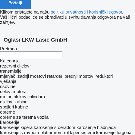
Klikom pristajete na našu
politiku privatnosti
i
korisnički ugovor
.
Vaši lični podaci će se obrađivati ​​u svrhu davanja odgovora na vaš
zahtjev.
Oglasi LKW Lasic GmbH
Pretraga
Kategorija
rezervni dijelovi
transmisije
mjenjači
zadnji mostovi
retarderi
prednji mostovi
reduktori
vješanja
osovine
delovi motora
motori
blokovi cilindara
dijelovi kabine
spojleri
kabine
opreme
оpremе za teretna vozila
karoserije
karoserije kipera
karoserije s ceradom
karoserije hladnjača
karoserije s ravnom platformom
rol kiper sistemi
karoserije furgona