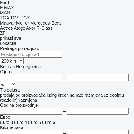
Ford
F-MAX
MAN
TGA
TGS
TGX
Magyar
Meiller
Mercedes-Benz
Actros
Atego
Axor
R-Class
ZF
prikaži sve
Lokacija
Pretraga po radijusu
Bosna i Hercegovina
Cijena
–
Tip oglasa
prodaja
od proizvođača
lizing
kredit
na rate
razmjena uz doplatu
(trade-in)
razmjena
Godina proizvodnje
–
Евро
Euro 3
Euro 4
Euro 5
Euro 6
Kilometraža
–