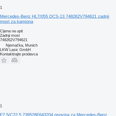
1
Mercedes-Benz HL7/055 DCS-13 748262V794621 zadnji
most za kamiona
Cijena na upit
Zadnji most
748262V794621
Njemačka, Munich
LKW Lasic GmbH
Kontaktirajte prodavca
1
F7.5/C22.5 739528F643204 osovina za Mercedes-Benz