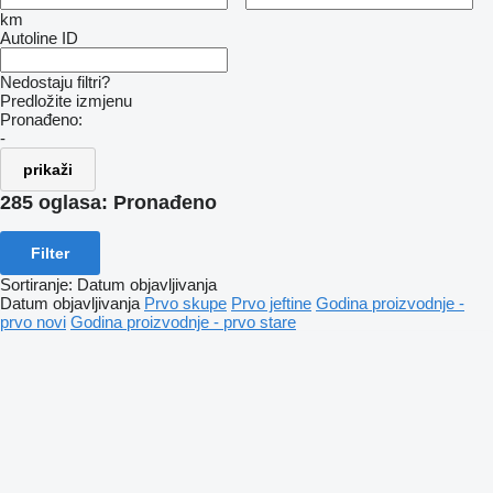
km
Autoline ID
Nedostaju filtri?
Predložite izmjenu
Pronađeno:
-
prikaži
285 oglasa:
Pronađeno
Filter
Sortiranje
:
Datum objavljivanja
Datum objavljivanja
Prvo skupe
Prvo jeftine
Godina proizvodnje -
prvo novi
Godina proizvodnje - prvo stare