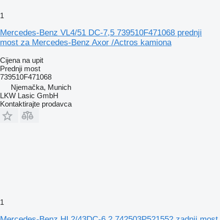
1
Mercedes-Benz VL4/51 DC-7,5 739510F471068 prednji
most za Mercedes-Benz Axor /Actros kamiona
Cijena na upit
Prednji most
739510F471068
Njemačka, Munich
LKW Lasic GmbH
Kontaktirajte prodavca
1
Mercedes-Benz HL2/43DC-6,2 742503P521552 zadnji most