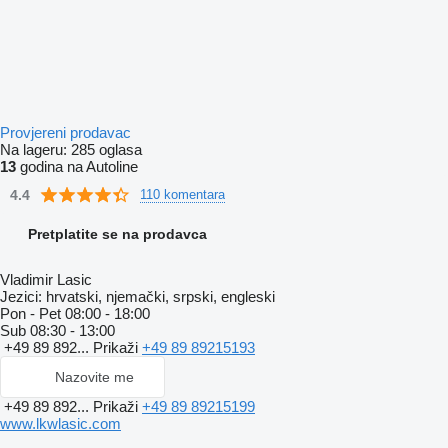
Provjereni prodavac
Na lageru:
285 oglasa
13
godina na Autoline
4.4
110 komentara
Pretplatite se na prodavca
Vladimir Lasic
Jezici:
hrvatski, njemački, srpski, engleski
Pon - Pet
08:00 - 18:00
Sub
08:30 - 13:00
+49 89 892...
Prikaži
+49 89 89215193
Nazovite me
+49 89 892...
Prikaži
+49 89 89215199
www.lkwlasic.com