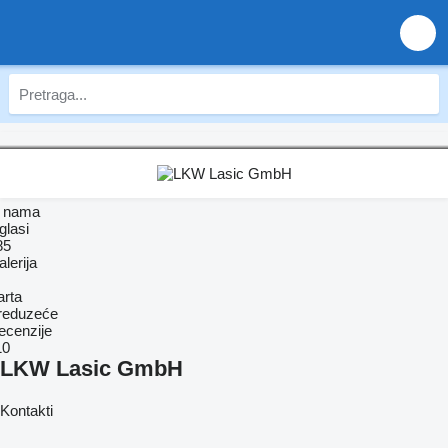
 nama
glasi
85
lerija
arta
reduzeće
ecenzije
10
LKW Lasic GmbH
Kontakti