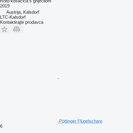
Roto-kosačica s gnječilom
2019
Austrija, Kalsdorf
LTC-Kalsdorf
Kontaktirajte prodavca
Pöttinger Flügelschare
6