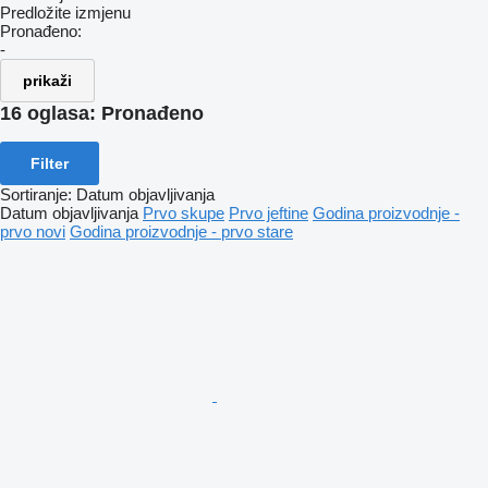
Predložite izmjenu
Pronađeno:
-
prikaži
16 oglasa:
Pronađeno
Filter
Sortiranje
:
Datum objavljivanja
Datum objavljivanja
Prvo skupe
Prvo jeftine
Godina proizvodnje -
prvo novi
Godina proizvodnje - prvo stare