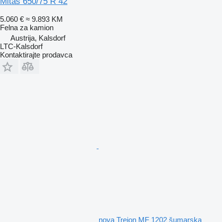
Mitas 650/75 R 42
5.060 €
≈ 9.893 KM
Felna za kamion
Austrija, Kalsdorf
LTC-Kalsdorf
Kontaktirajte prodavca
nova Trejon MF 1202 šumarska