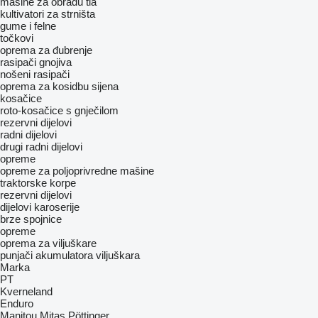
mašine za obradu tla
kultivatori za strništa
gume i felne
točkovi
oprema za đubrenje
rasipači gnojiva
nošeni rasipači
oprema za kosidbu sijena
kosačice
roto-kosačice s gnječilom
rezervni dijelovi
radni dijelovi
drugi radni dijelovi
opreme
opreme za poljoprivredne mašine
traktorske korpe
rezervni dijelovi
dijelovi karoserije
brze spojnice
opreme
oprema za viljuškare
punjači akumulatora viljuškara
Marka
PT
Kverneland
Enduro
Manitou
Mitas
Pöttinger