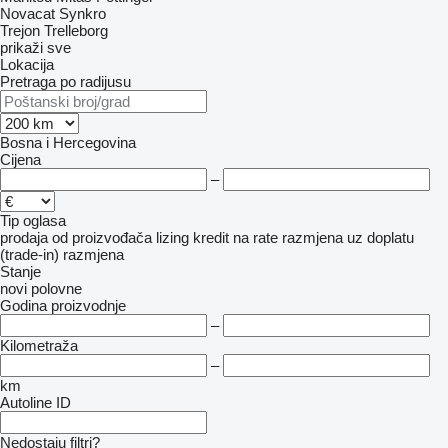
Novacat
Synkro
Trejon
Trelleborg
prikaži sve
Lokacija
Pretraga po radijusu
Bosna i Hercegovina
Cijena
–
Tip oglasa
prodaja
od proizvođača
lizing
kredit
na rate
razmjena uz doplatu
(trade-in)
razmjena
Stanje
novi
polovne
Godina proizvodnje
–
Kilometraža
–
km
Autoline ID
Nedostaju filtri?