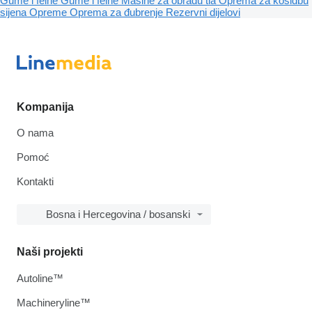
Gume i felne
Gume i felne
Mašine za obradu tla
Oprema za kosidbu
sijena
Opreme
Oprema za đubrenje
Rezervni dijelovi
Kompanija
O nama
Pomoć
Kontakti
Bosna i Hercegovina / bosanski
Naši projekti
Autoline™
Machineryline™