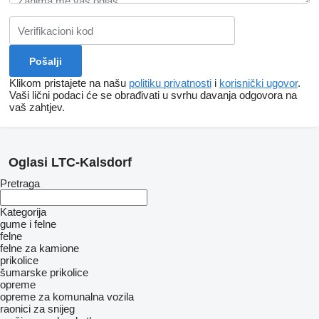
Klikom pristajete na našu
politiku privatnosti
i
korisnički ugovor
.
Vaši lični podaci će se obrađivati ​​u svrhu davanja odgovora na
vaš zahtjev.
Oglasi LTC-Kalsdorf
Pretraga
Kategorija
gume i felne
felne
felne za kamione
prikolice
šumarske prikolice
opreme
opreme za komunalna vozila
raonici za snijeg