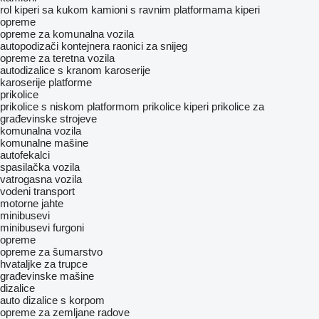
rol kiperi sa kukom
kamioni s ravnim platformama
kiperi
opreme
opreme za komunalna vozila
autopodizači kontejnera
raonici za snijeg
оpremе za teretna vozila
autodizalice s kranom
karoserije
karoserije platforme
prikolice
prikolice s niskom platformom
prikolice kiperi
prikolice za
građevinske strojeve
komunalna vozila
komunalne mašine
autofekalci
spasilačka vozila
vatrogasna vozila
vodeni transport
motorne jahte
minibusevi
minibusevi furgoni
opreme
opreme za šumarstvo
hvataljke za trupce
građevinske mašine
dizalice
auto dizalice s korpom
opreme za zemljane radove