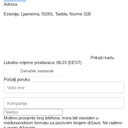
Adresa
Estonija, Ljaenema, 91001, Taebla, Nurme 31B
Prikaži kartu
Lokalno vrijeme prodavaca: 06:23 (EEST)
Zatražite sastanak
Pošalji poruku
Molimo provjerite broj telefona: mora biti naveden u
međunarodnom formatu sa pozivnim brojem države.
Ne radimo
s ovom državom