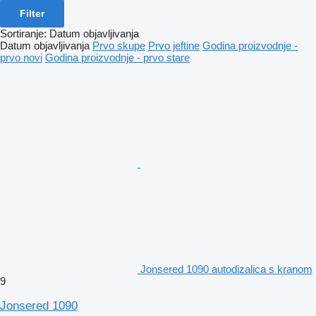
Filter
Sortiranje
:
Datum objavljivanja
Datum objavljivanja
Prvo skupe
Prvo jeftine
Godina proizvodnje -
prvo novi
Godina proizvodnje - prvo stare
Jonsered 1090 autodizalica s kranom
9
Jonsered 1090