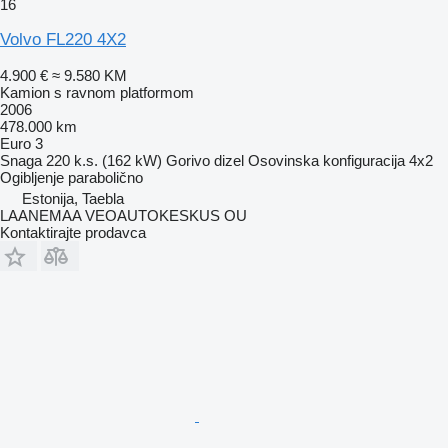
16
Volvo FL220 4X2
4.900 €
≈ 9.580 KM
Kamion s ravnom platformom
2006
478.000 km
Euro 3
Snaga
220 k.s. (162 kW)
Gorivo
dizel
Osovinska konfiguracija
4x2
Ogibljenje
parabolično
Estonija, Taebla
LAANEMAA VEOAUTOKESKUS OU
Kontaktirajte prodavca