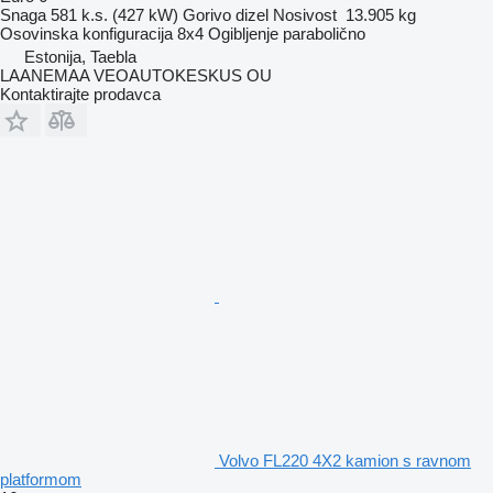
Snaga
581 k.s. (427 kW)
Gorivo
dizel
Nosivost
13.905 kg
Osovinska konfiguracija
8x4
Ogibljenje
parabolično
Estonija, Taebla
LAANEMAA VEOAUTOKESKUS OU
Kontaktirajte prodavca
Volvo FL220 4X2 kamion s ravnom
platformom