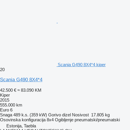
Scania G490 8X4*4 kiper
20
Scania G490 8X4*4
42.500 €
≈ 83.090 KM
Kiper
2015
555.000 km
Euro 6
Snaga
489 k.s. (359 kW)
Gorivo
dizel
Nosivost
17.805 kg
Osovinska konfiguracija
8x4
Ogibljenje
pneumatski/pneumatski
Estonija, Taebla