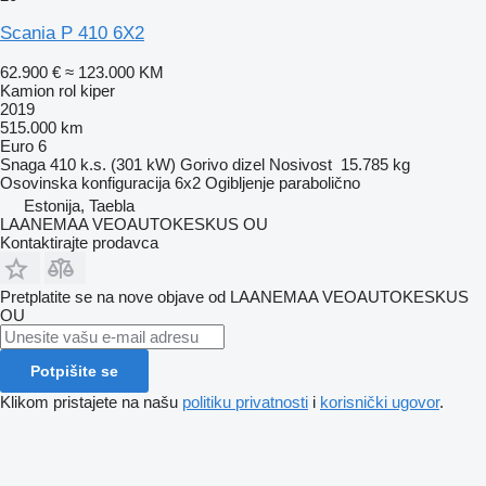
Scania P 410 6X2
62.900 €
≈ 123.000 KM
Kamion rol kiper
2019
515.000 km
Euro 6
Snaga
410 k.s. (301 kW)
Gorivo
dizel
Nosivost
15.785 kg
Osovinska konfiguracija
6x2
Ogibljenje
parabolično
Estonija, Taebla
LAANEMAA VEOAUTOKESKUS OU
Kontaktirajte prodavca
Pretplatite se na nove objave od LAANEMAA VEOAUTOKESKUS
OU
Potpišite se
Klikom pristajete na našu
politiku privatnosti
i
korisnički ugovor
.