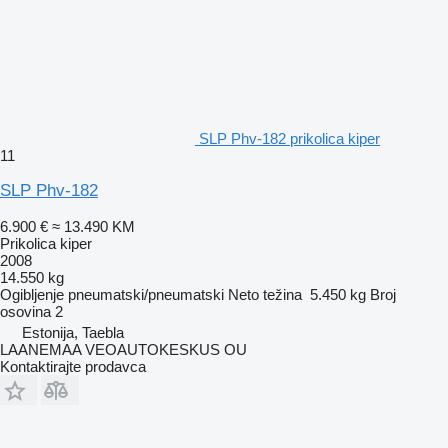
SLP Phv-182 prikolica kiper
11
SLP Phv-182
6.900 €
≈ 13.490 KM
Prikolica kiper
2008
14.550 kg
Ogibljenje
pneumatski/pneumatski
Neto težina
5.450 kg
Broj
osovina
2
Estonija, Taebla
LAANEMAA VEOAUTOKESKUS OU
Kontaktirajte prodavca