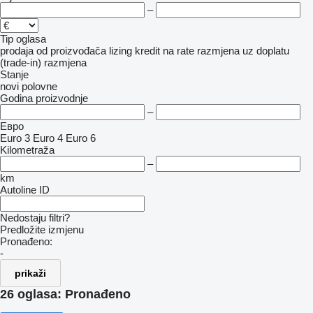
–
Tip oglasa
prodaja
od proizvođača
lizing
kredit
na rate
razmjena uz doplatu
(trade-in)
razmjena
Stanje
novi
polovne
Godina proizvodnje
–
Евро
Euro 3
Euro 4
Euro 6
Kilometraža
–
km
Autoline ID
Nedostaju filtri?
Predložite izmjenu
Pronađeno:
-
prikaži
26 oglasa:
Pronađeno