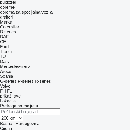
buldožeri
opreme
oprema za specijalna vozila
grajferi
Marka
Caterpillar
D series
DAF
CF
Ford
Transit
TU
Daily
Mercedes-Benz
Arocs
Scania
G-series
P-series
R-series
Volvo
FH
FL
prikaži sve
Lokacija
Pretraga po radijusu
Bosna i Hercegovina
Cijena