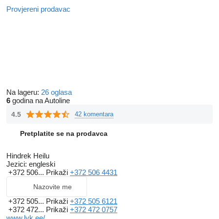
Provjereni prodavac
Na lageru:
26 oglasa
6
godina na Autoline
4.5
42 komentara
Pretplatite se na prodavca
Hindrek Heilu
Jezici:
engleski
+372 506...
Prikaži
+372 506 4431
Nazovite me
+372 505...
Prikaži
+372 505 6121
+372 472...
Prikaži
+372 472 0757
www.lvk.ee/