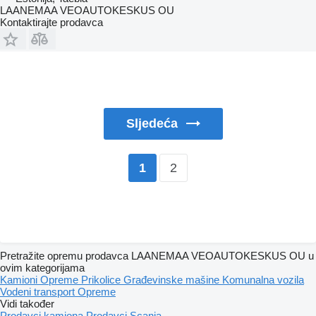
LAANEMAA VEOAUTOKESKUS OU
Kontaktirajte prodavca
Sljedeća
2
1
Pretražite opremu prodavca LAANEMAA VEOAUTOKESKUS OU u
ovim kategorijama
Kamioni
Opreme
Prikolice
Građevinske mašine
Komunalna vozila
Vodeni transport
Opreme
Vidi također
Prodavci kamiona
Prodavci Scania