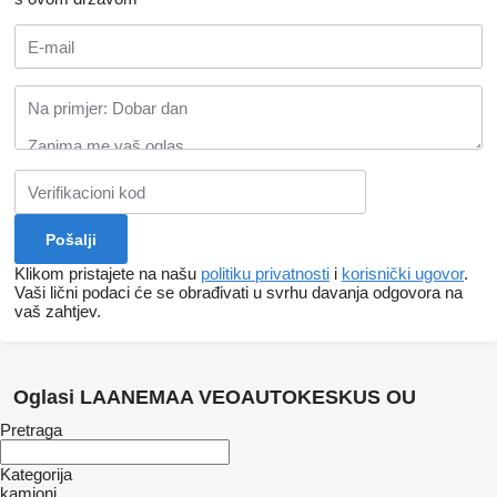
Klikom pristajete na našu
politiku privatnosti
i
korisnički ugovor
.
Vaši lični podaci će se obrađivati ​​u svrhu davanja odgovora na
vaš zahtjev.
Oglasi LAANEMAA VEOAUTOKESKUS OU
Pretraga
Kategorija
kamioni