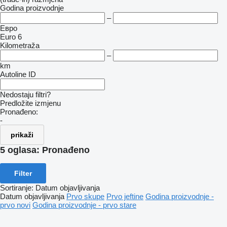
Godina proizvodnje
–
Евро
Euro 6
Kilometraža
–
km
Autoline ID
Nedostaju filtri?
Predložite izmjenu
Pronađeno:
-
prikaži
5 oglasa:
Pronađeno
Filter
Sortiranje
:
Datum objavljivanja
Datum objavljivanja
Prvo skupe
Prvo jeftine
Godina proizvodnje -
prvo novi
Godina proizvodnje - prvo stare