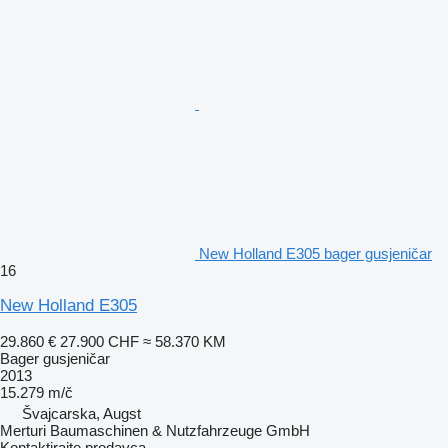
New Holland E305 bager gusjeničar
16
New Holland E305
29.860 €
27.900 CHF
≈ 58.370 KM
Bager gusjeničar
2013
15.279 m/č
Švајcarska, Augst
Merturi Baumaschinen & Nutzfahrzeuge GmbH
Kontaktirajte prodavca