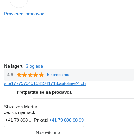
Provjereni prodavac
Na lageru:
3 oglasa
4.8
5 komentara
site1777970491531941713.autoline24.ch
Pretplatite se na prodavca
Shkelzen Merturi
Jezici:
njemački
+41 79 898 ...
Prikaži
+41 79 898 88 99
Nazovite me