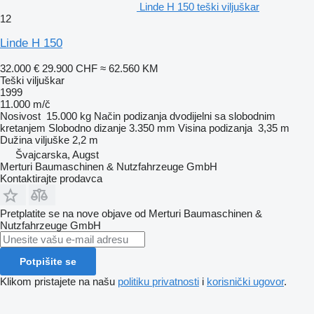
Linde H 150 teški viljuškar
12
Linde H 150
32.000 €
29.900 CHF
≈ 62.560 KM
Teški viljuškar
1999
11.000 m/č
Nosivost
15.000 kg
Način podizanja
dvodijelni sa slobodnim
kretanjem
Slobodno dizanje
3.350 mm
Visina podizanja
3,35 m
Dužina viljuške
2,2 m
Švајcarska, Augst
Merturi Baumaschinen & Nutzfahrzeuge GmbH
Kontaktirajte prodavca
Pretplatite se na nove objave od Merturi Baumaschinen &
Nutzfahrzeuge GmbH
Potpišite se
Klikom pristajete na našu
politiku privatnosti
i
korisnički ugovor
.