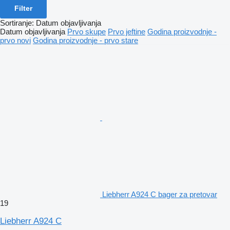
Filter
Sortiranje
:
Datum objavljivanja
Datum objavljivanja
Prvo skupe
Prvo jeftine
Godina proizvodnje -
prvo novi
Godina proizvodnje - prvo stare
Liebherr A924 C bager za pretovar
19
Liebherr A924 C