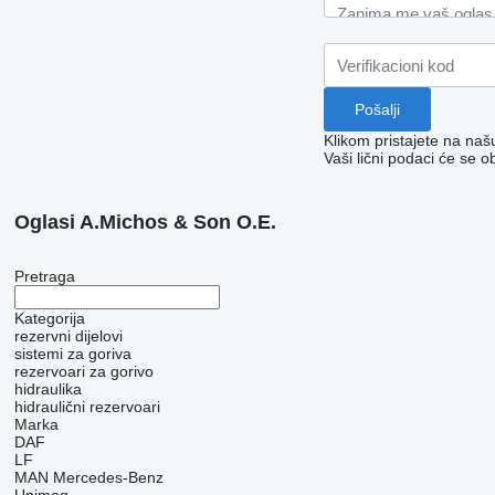
Klikom pristajete na na
Vaši lični podaci će se o
Oglasi A.Michos & Son O.E.
Pretraga
Kategorija
rezervni dijelovi
sistemi za goriva
rezervoari za gorivo
hidraulika
hidraulični rezervoari
Marka
DAF
LF
MAN
Mercedes-Benz