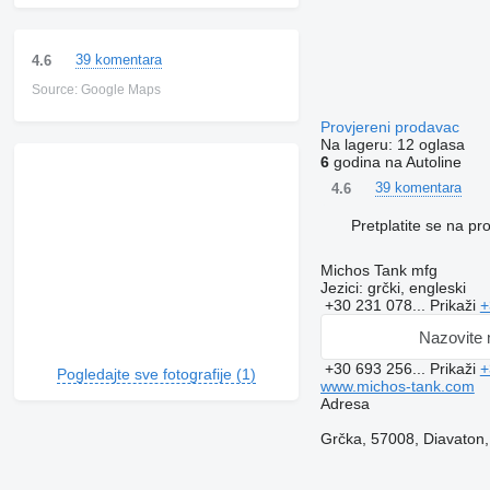
39 komentara
4.6
Source: Google Maps
Provjereni prodavac
Na lageru:
12 oglasa
6
godina na Autoline
39 komentara
4.6
Pretplatite se na p
Michos Tank mfg
Jezici:
grčki, engleski
+30 231 078...
Prikaži
+
Nazovite
+30 693 256...
Prikaži
+
Pogledajte sve fotografije (1)
www.michos-tank.com
Adresa
Grčka, 57008, Diavaton,