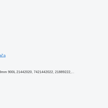
ača
m 900L 21442020, 7421442022, 21889222,...