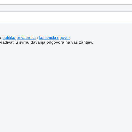
šu
politiku privatnosti
i
korisnički ugovor
.
brađivati ​​u svrhu davanja odgovora na vaš zahtjev.