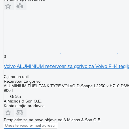
3
Volvo ALUMINIUM rezervoar za gorivo za Volvo FH4 teglj
Cijena na upit
Rezervoar za gorivo
ALUMINIUM FUEL TANK TYPE VOLVO D-Shape L2250 x H710 D689m
900 l
Grčka
A.Michos & Son O.E.
Kontaktirajte prodavca
Pretplatite se na nove objave od A.Michos & Son O.E.