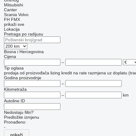
Unimog
Mitsubishi
Canter
Scania
Volvo
FH
FMX
prikaži sve
Lokacija
Pretraga po radijusu
Bosna i Hercegovina
Cijena
–
Tip oglasa
prodaja
od proizvođača
lizing
kredit
na rate
razmjena uz doplatu (tra
Godina proizvodnje
–
Kilometraža
–
km
Autoline ID
Nedostaju filtri?
Predložite izmjenu
Pronađeno:
-
prikaži