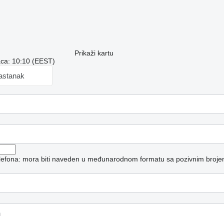
Prikaži kartu
aca: 10:10 (EEST)
sastanak
telefona: mora biti naveden u međunarodnom formatu sa pozivnim broje