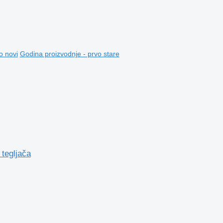
o novi
Godina proizvodnje - prvo stare
tegljača