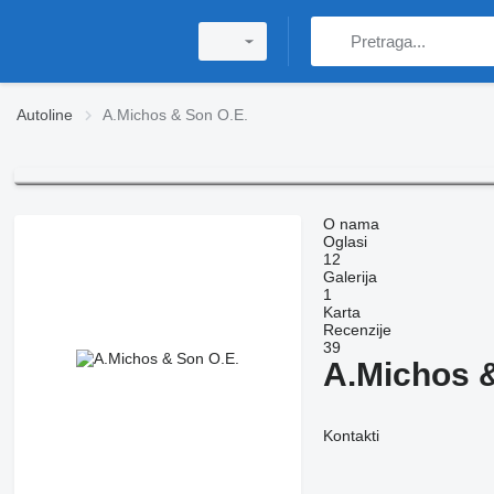
Autoline
A.Michos & Son O.E.
O nama
Oglasi
12
Galerija
1
Karta
Recenzije
39
A.Michos &
Kontakti