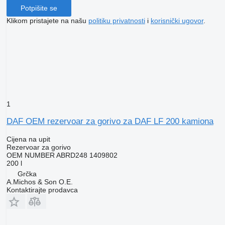
Potpišite se
Klikom pristajete na našu
politiku privatnosti
i
korisnički ugovor
.
1
DAF OEM rezervoar za gorivo za DAF LF 200 kamiona
Cijena na upit
Rezervoar za gorivo
OEM NUMBER ABRD248 1409802
200 l
Grčka
A.Michos & Son O.E.
Kontaktirajte prodavca