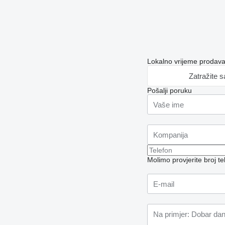
Lokalno vrijeme prodav
Zatražite 
Pošalji poruku
Molimo provjerite broj 