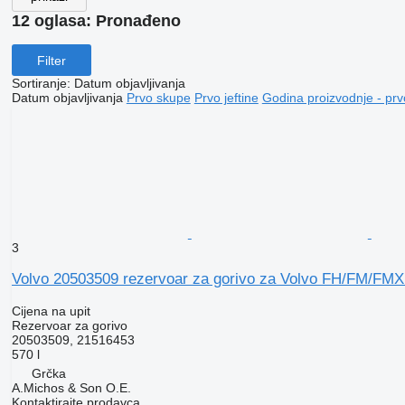
12 oglasa:
Pronađeno
Filter
Sortiranje
:
Datum objavljivanja
Datum objavljivanja
Prvo skupe
Prvo jeftine
Godina proizvodnje - prv
3
Volvo 20503509 rezervoar za gorivo za Volvo FH/FM/FMX 
Cijena na upit
Rezervoar za gorivo
20503509, 21516453
570 l
Grčka
A.Michos & Son O.E.
Kontaktirajte prodavca