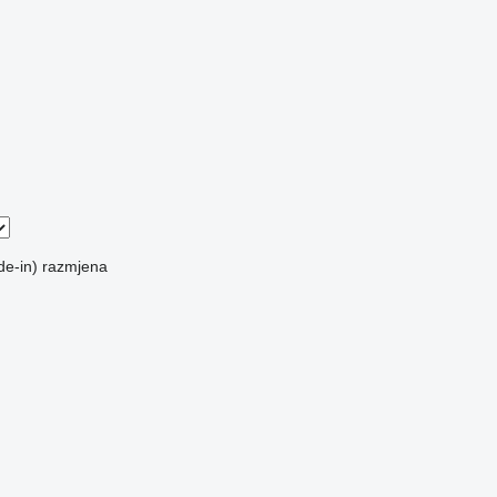
de-in)
razmjena