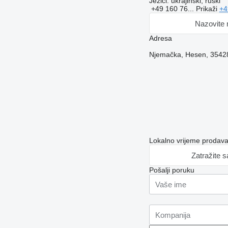
Jezici:
ukrajinski, ruski
+49 160 76...
Prikaži
+4
Nazovite
Adresa
Njemačka, Hesen, 35428
Lokalno vrijeme prodav
Zatražite 
Pošalji poruku