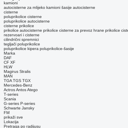
kamioni
autocisterne za mlijeko
kamioni šasije
autocisterne
cisterne
poluprikolice cisterne
poluprikolice autocisterne
cisterne prikolice
prikolice autocisterne
prikolice cisterne za prevoz hrane
prikolice cis
rezervoari i cisterne
cilindrični spremnici
tegljači
poluprikolice
poluprikolice kipera
poluprikolice-šasije
Marka
DAF
CF
XF
HLW
Magirus
Stralis
MAN
TGA
TGS
TGX
Mercedes-Benz
Actros
Antos
Atego
T-series
Scania
G-series
P-series
Schwarte Jansky
FM
prikaži sve
Lokacija
Pretraga po radijusu