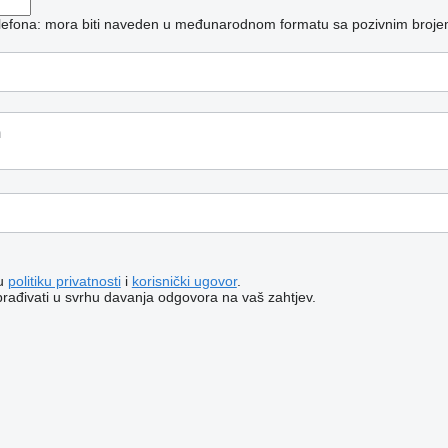
telefona: mora biti naveden u međunarodnom formatu sa pozivnim broje
šu
politiku privatnosti
i
korisnički ugovor
.
brađivati ​​u svrhu davanja odgovora na vaš zahtjev.