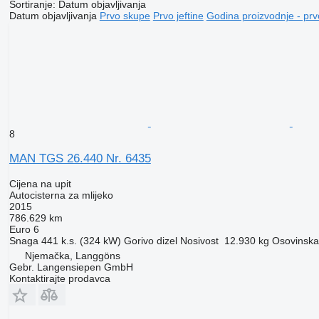
Sortiranje
:
Datum objavljivanja
Datum objavljivanja
Prvo skupe
Prvo jeftine
Godina proizvodnje - prv
8
MAN TGS 26.440 Nr. 6435
Cijena na upit
Autocisterna za mlijeko
2015
786.629 km
Euro 6
Snaga
441 k.s. (324 kW)
Gorivo
dizel
Nosivost
12.930 kg
Osovinska 
Njemačka, Langgöns
Gebr. Langensiepen GmbH
Kontaktirajte prodavca