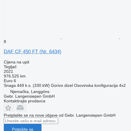
8
DAF CF 450 FT (Nr. 6434)
Cijena na upit
Tegljač
2021
976.525 km
Euro 6
Snaga
449 k.s. (330 kW)
Gorivo
dizel
Osovinska konfiguracija
4x2
Njemačka, Langgöns
Gebr. Langensiepen GmbH
Kontaktirajte prodavca
Pretplatite se na nove objave od Gebr. Langensiepen GmbH
Potpišite se