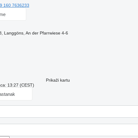
9 160 7636233
 me
, Langgöns, An der Pfarrwiese 4-6
Prikaži kartu
aca: 13:27 (CEST)
sastanak