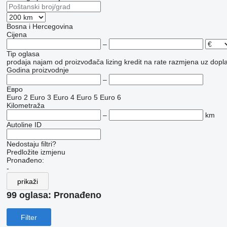
Bosna i Hercegovina
Cijena
–
Tip oglasa
prodaja
najam
od proizvođača
lizing
kredit
na rate
razmjena uz doplat
Godina proizvodnje
–
Евро
Euro 2
Euro 3
Euro 4
Euro 5
Euro 6
Kilometraža
–
km
Autoline ID
Nedostaju filtri?
Predložite izmjenu
Pronađeno:
-
prikaži
99 oglasa:
Pronađeno
Filter