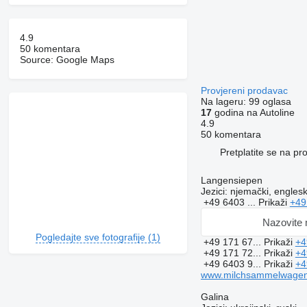
4.9
50 komentara
Source: Google Maps
Provjereni prodavac
Na lageru:
99 oglasa
17
godina na Autoline
4.9
50 komentara
Pretplatite se na p
Langensiepen
Jezici:
njemački, englesk
+49 6403 ...
Prikaži
+49
Nazovite
Pogledajte sve fotografije (1)
+49 171 67...
Prikaži
+4
+49 171 72...
Prikaži
+4
+49 6403 9...
Prikaži
+4
www.milchsammelwagen
Galina