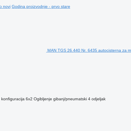
o novi
Godina proizvodnje - prvo stare
MAN TGS 26.440 Nr. 6435 autocisterna za ml
konfiguracija
6x2
Ogibljenje
gibanj/pneumatski
4 odjeljak