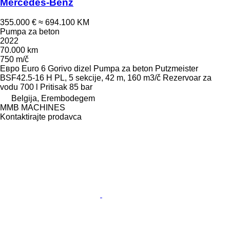
Mercedes-Benz
355.000 €
≈ 694.100 KM
Pumpa za beton
2022
70.000 km
750 m/č
Евро
Euro 6
Gorivo
dizel
Pumpa za beton
Putzmeister
BSF42.5-16 H PL, 5 sekcije, 42 m, 160 m3/č
Rezervoar za
vodu
700 l
Pritisak
85 bar
Belgija, Erembodegem
MMB MACHINES
Kontaktirajte prodavca