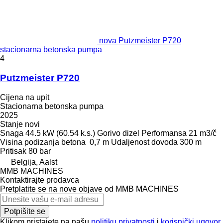
nova Putzmeister P720
stacionarna betonska pumpa
4
Putzmeister P720
Cijena na upit
Stacionarna betonska pumpa
2025
Stanje
novi
Snaga
44.5 kW (60.54 k.s.)
Gorivo
dizel
Performansa
21 m3/č
Visina podizanja betona
0,7 m
Udaljenost dovoda
300 m
Pritisak
80 bar
Belgija, Aalst
MMB MACHINES
Kontaktirajte prodavca
Pretplatite se na nove objave od MMB MACHINES
Potpišite se
Klikom pristajete na našu
politiku privatnosti
i
korisnički ugovor
.