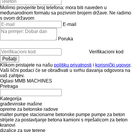
Molimo provjerite broj telefona: mora biti naveden u
međunarodnom formatu sa pozivnim brojem države.
Ne radimo
s ovom državom
E-mail
Poruka
Verifikacioni kod
Klikom pristajete na našu
politiku privatnosti
i
korisnički ugovor
.
Vaši lični podaci će se obrađivati ​​u svrhu davanja odgovora na
vaš zahtjev.
Oglasi MMB MACHINES
Pretraga
Kategorija
građevinske mašine
opreme za betonske radove
malter pumpe
stacionarne betonske pumpe
pumpe za beton
strijele za postavljanje betona
kamioni s mješalicom za beton
kranovi
dizalice za sve terene