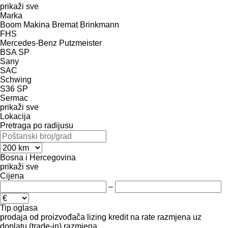
prikaži sve
Marka
Boom Makina
Bremat
Brinkmann
FHS
Mercedes-Benz
Putzmeister
BSA
SP
Sany
SAC
Schwing
S36
SP
Sermac
prikaži sve
Lokacija
Pretraga po radijusu
Bosna i Hercegovina
prikaži sve
Cijena
–
Tip oglasa
prodaja
od proizvođača
lizing
kredit
na rate
razmjena uz
doplatu (trade-in)
razmjena