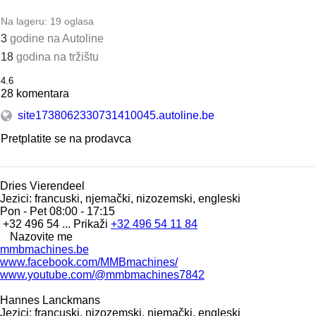
Na lageru:
19 oglasa
3
godine na Autoline
18
godina na tržištu
4.6
28 komentara
site1738062330731410045.autoline.be
Pretplatite se na prodavca
Dries Vierendeel
Jezici:
francuski, njemački, nizozemski, engleski
Pon - Pet
08:00 - 17:15
+32 496 54 ...
Prikaži
+32 496 54 11 84
Nazovite me
mmbmachines.be
www.facebook.com/MMBmachines/
www.youtube.com/@mmbmachines7842
Hannes Lanckmans
Jezici:
francuski, nizozemski, njemački, engleski