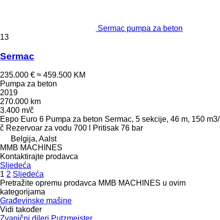
Sermac pumpa za beton
13
Sermac
235.000 €
≈ 459.500 KM
Pumpa za beton
2019
270.000 km
3.400 m/č
Евро
Euro 6
Pumpa za beton
Sermac, 5 sekcije, 46 m, 150 m3/
č
Rezervoar za vodu
700 l
Pritisak
76 bar
Belgija, Aalst
MMB MACHINES
Kontaktirajte prodavca
Sljedeća
1
2
Sljedeća
Pretražite opremu prodavca MMB MACHINES u ovim
kategorijama
Građevinske mašine
Vidi također
Zvanični dileri Putzmeister