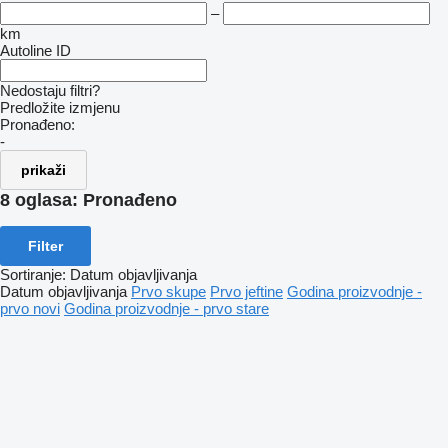
–
km
Autoline ID
Nedostaju filtri?
Predložite izmjenu
Pronađeno:
-
prikaži
8 oglasa:
Pronađeno
Filter
Sortiranje
:
Datum objavljivanja
Datum objavljivanja
Prvo skupe
Prvo jeftine
Godina proizvodnje -
prvo novi
Godina proizvodnje - prvo stare