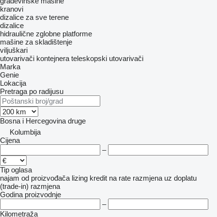
građevinske mašine
kranovi
dizalice za sve terene
dizalice
hidraulične zglobne platforme
mašine za skladištenje
viljuškari
utovarivači kontejnera
teleskopski utovarivači
Marka
Genie
Lokacija
Pretraga po radijusu
Bosna i Hercegovina
druge
Kolumbija
Cijena
–
Tip oglasa
najam
od proizvođača
lizing
kredit
na rate
razmjena uz doplatu
(trade-in)
razmjena
Godina proizvodnje
–
Kilometraža