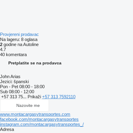
Provjereni prodavac
Na lageru:
8 oglasa
2
godine na Autoline
4.7
40 komentara
Pretplatite se na prodavca
John Arias
Jezici:
španski
Pon - Pet
08:00 - 18:00
Sub
08:00 - 12:00
+57 313 75...
Prikaži
+57 313 7592110
Nazovite me
www.montacargasytransportes.com
facebook.com/montacargasytransportes
instagram.com/montacargasytransportes_/
Adresa