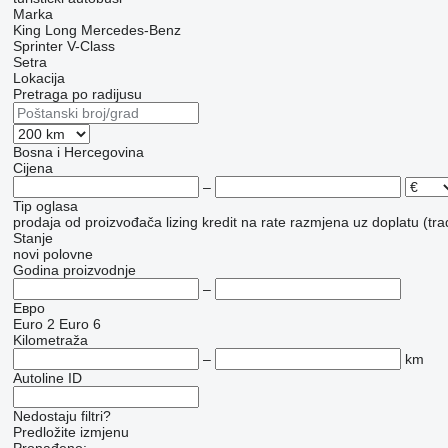
Marka
King Long
Mercedes-Benz
Sprinter
V-Class
Setra
Lokacija
Pretraga po radijusu
Bosna i Hercegovina
Cijena
–
Tip oglasa
prodaja
od proizvođača
lizing
kredit
na rate
razmjena uz doplatu (tra
Stanje
novi
polovne
Godina proizvodnje
–
Евро
Euro 2
Euro 6
Kilometraža
–
km
Autoline ID
Nedostaju filtri?
Predložite izmjenu