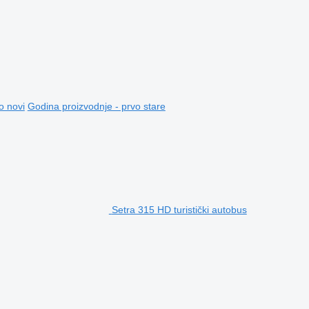
o novi
Godina proizvodnje - prvo stare
Setra 315 HD turistički autobus