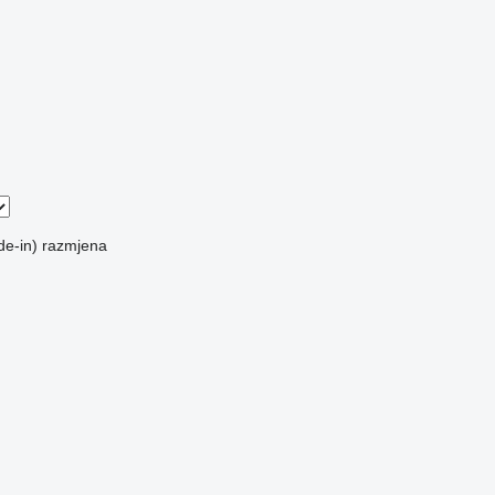
de-in)
razmjena