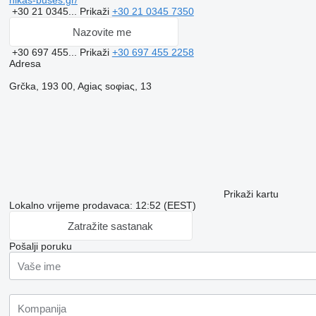
nikas-buses.gr/
+30 21 0345...
Prikaži
+30 21 0345 7350
Nazovite me
+30 697 455...
Prikaži
+30 697 455 2258
Adresa
Grčka, 193 00, Agiaς soφiaς, 13
Prikaži kartu
Lokalno vrijeme prodavaca: 12:52 (EEST)
Zatražite sastanak
Pošalji poruku