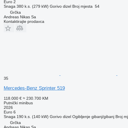
Euro 2
Snaga
380 k.s. (279 kW)
Gorivo
dizel
Broj mjesta
54
Grčka
Andreas Nikas Sa
Kontaktirajte prodavca
35
Mercedes-Benz Sprinter 519
118.000 €
≈ 230.700 KM
Putnički minibus
2026
Euro 6
Snaga
190 k.s. (140 kW)
Gorivo
dizel
Ogibljenje
gibanj/gibanj
Broj m
Grčka
Andreas Nikas Sa