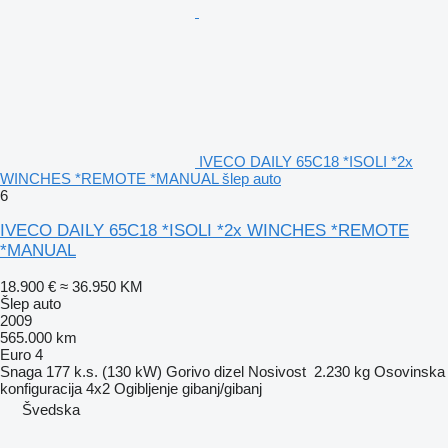
IVECO DAILY 65C18 *ISOLI *2x
WINCHES *REMOTE *MANUAL šlep auto
6
IVECO DAILY 65C18 *ISOLI *2x WINCHES *REMOTE
*MANUAL
18.900 €
≈ 36.950 KM
Šlep auto
2009
565.000 km
Euro 4
Snaga
177 k.s. (130 kW)
Gorivo
dizel
Nosivost
2.230 kg
Osovinska
konfiguracija
4x2
Ogibljenje
gibanj/gibanj
Švedska