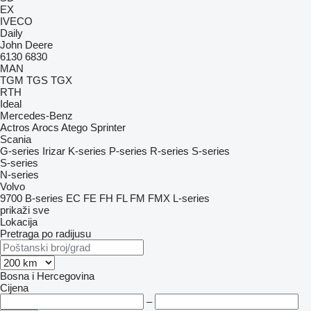
EX
IVECO
Daily
John Deere
6130
6830
MAN
TGM
TGS
TGX
RTH
Ideal
Mercedes-Benz
Actros
Arocs
Atego
Sprinter
Scania
G-series
Irizar
K-series
P-series
R-series
S-series
S-series
N-series
Volvo
9700
B-series
EC
FE
FH
FL
FM
FMX
L-series
prikaži sve
Lokacija
Pretraga po radijusu
Bosna i Hercegovina
Cijena
–