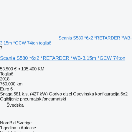
Scania S580 *6x2 *RETARDER *WB-
3.15m *GCW 74ton tegljač
7
Scania S580 *6x2 *RETARDER *WB-3.15m *GCW 74ton
53.900 €
≈ 105.400 KM
Tegljač
2018
760.000 km
Euro 6
Snaga
581 k.s. (427 kW)
Gorivo
dizel
Osovinska konfiguracija
6x2
Ogibljenje
pneumatski/pneumatski
Švedska
NordBid Sverige
1
godina u Autoline