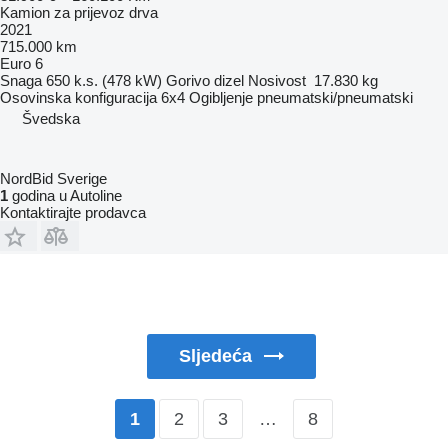
Kamion za prijevoz drva
2021
715.000 km
Euro 6
Snaga
650 k.s. (478 kW)
Gorivo
dizel
Nosivost
17.830 kg
Osovinska konfiguracija
6x4
Ogibljenje
pneumatski/pneumatski
Švedska
NordBid Sverige
1
godina u Autoline
Kontaktirajte prodavca
Sljedeća
2
3
…
8
1