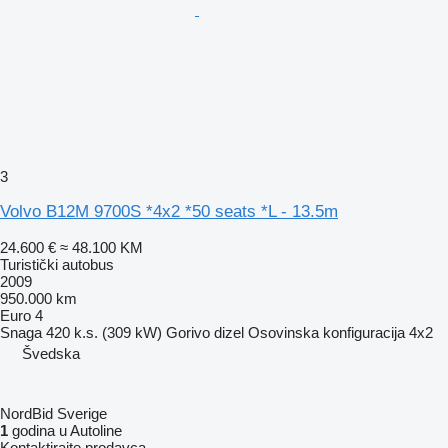
3
Volvo B12M 9700S *4x2 *50 seats *L - 13.5m
24.600 €
≈ 48.100 KM
Turistički autobus
2009
950.000 km
Euro 4
Snaga
420 k.s. (309 kW)
Gorivo
dizel
Osovinska konfiguracija
4x2
Švedska
NordBid Sverige
1
godina u Autoline
Kontaktirajte prodavca