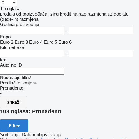
Tip oglasa
prodaja
od proizvođača
lizing
kredit
na rate
razmjena uz doplatu
(trade-in)
razmjena
Godina proizvodnje
–
Евро
Euro 2
Euro 3
Euro 4
Euro 5
Euro 6
Kilometraža
–
km
Autoline ID
Nedostaju filtri?
Predložite izmjenu
Pronađeno:
-
prikaži
108 oglasa:
Pronađeno
Filter
Sortiranje
:
Datum objavljivanja