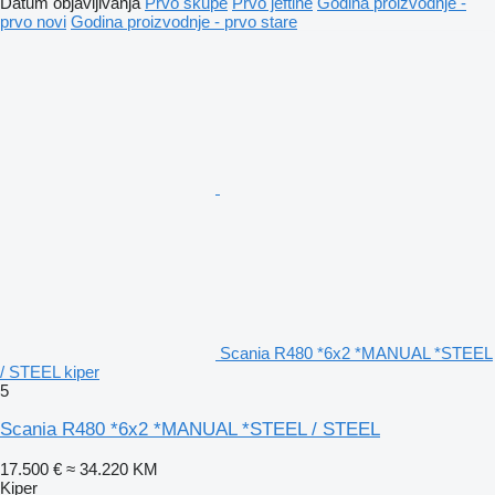
Datum objavljivanja
Prvo skupe
Prvo jeftine
Godina proizvodnje -
prvo novi
Godina proizvodnje - prvo stare
Scania R480 *6x2 *MANUAL *STEEL
/ STEEL kiper
5
Scania R480 *6x2 *MANUAL *STEEL / STEEL
17.500 €
≈ 34.220 KM
Kiper