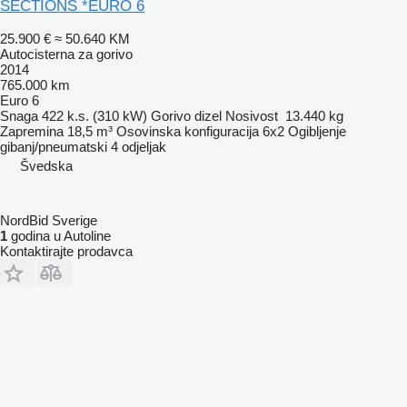
SECTIONS *EURO 6
25.900 €
≈ 50.640 KM
Autocisterna za gorivo
2014
765.000 km
Euro 6
Snaga
422 k.s. (310 kW)
Gorivo
dizel
Nosivost
13.440 kg
Zapremina
18,5 m³
Osovinska konfiguracija
6x2
Ogibljenje
gibanj/pneumatski
4 odjeljak
Švedska
NordBid Sverige
1
godina u Autoline
Kontaktirajte prodavca