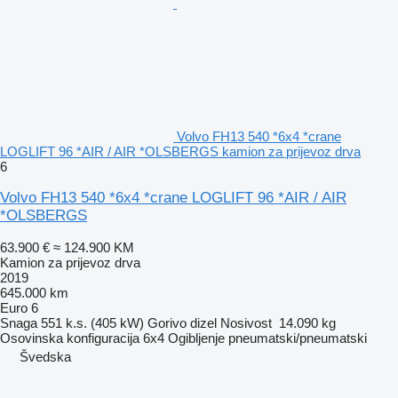
Volvo FH13 540 *6x4 *crane
LOGLIFT 96 *AIR / AIR *OLSBERGS kamion za prijevoz drva
6
Volvo FH13 540 *6x4 *crane LOGLIFT 96 *AIR / AIR
*OLSBERGS
63.900 €
≈ 124.900 KM
Kamion za prijevoz drva
2019
645.000 km
Euro 6
Snaga
551 k.s. (405 kW)
Gorivo
dizel
Nosivost
14.090 kg
Osovinska konfiguracija
6x4
Ogibljenje
pneumatski/pneumatski
Švedska