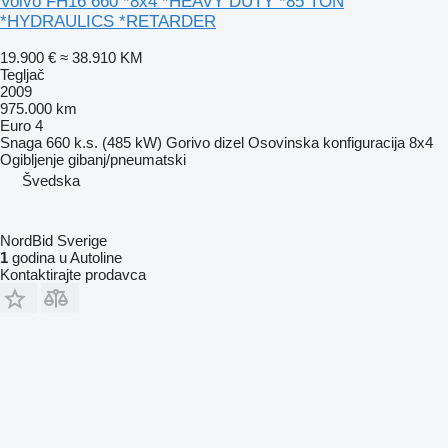
Volvo FH16 660 *8x4 *HEAVY DUTY *85 TON
*HYDRAULICS *RETARDER
19.900 €
≈ 38.910 KM
Tegljač
2009
975.000 km
Euro 4
Snaga
660 k.s. (485 kW)
Gorivo
dizel
Osovinska konfiguracija
8x4
Ogibljenje
gibanj/pneumatski
Švedska
NordBid Sverige
1
godina u Autoline
Kontaktirajte prodavca