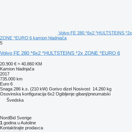
Volvo FE 280 *6x2 *HULTSTEINS *2x
ZONE *EURO 6 kamion hladnjača
5
Volvo FE 280 *6x2 *HULTSTEINS *2x ZONE *EURO 6
20.900 €
≈ 40.860 KM
Kamion hladnjača
2017
735.000 km
Euro 6
Snaga
286 k.s. (210 kW)
Gorivo
dizel
Nosivost
14.260 kg
Osovinska konfiguracija
6x2
Ogibljenje
gibanj/pneumatski
Švedska
NordBid Sverige
1
godina u Autoline
Kontaktirajte prodavca