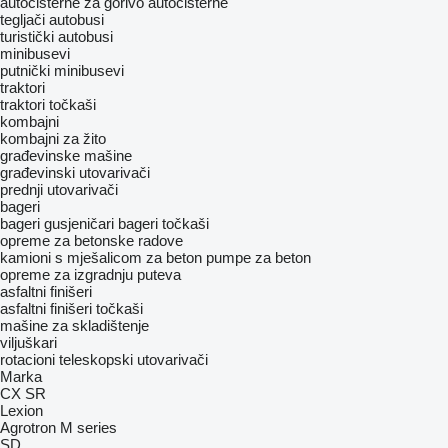
autocisterne za gorivo
autocisterne
tegljači
autobusi
turistički autobusi
minibusevi
putnički minibusevi
traktori
traktori točkaši
kombajni
kombajni za žito
građevinske mašine
građevinski utovarivači
prednji utovarivači
bageri
bageri gusjeničari
bageri točkaši
opreme za betonske radove
kamioni s mješalicom za beton
pumpe za beton
opreme za izgradnju puteva
asfaltni finišeri
asfaltni finišeri točkaši
mašine za skladištenje
viljuškari
rotacioni teleskopski utovarivači
Marka
CX
SR
Lexion
Agrotron
M series
SD