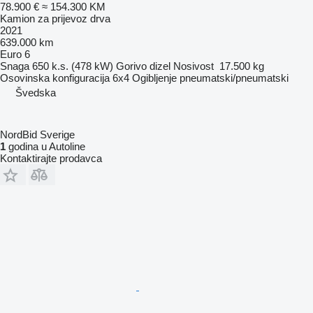
78.900 €
≈ 154.300 KM
Kamion za prijevoz drva
2021
639.000 km
Euro 6
Snaga
650 k.s. (478 kW)
Gorivo
dizel
Nosivost
17.500 kg
Osovinska konfiguracija
6x4
Ogibljenje
pneumatski/pneumatski
Švedska
NordBid Sverige
1
godina u Autoline
Kontaktirajte prodavca