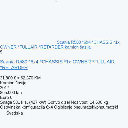
Scania R580 *6x4 *CHASSIS *1x
OWNER *FULL AIR *RETARDER kamion šasija
9
Scania R580 *6x4 *CHASSIS *1x OWNER *FULL AIR
*RETARDER
31.900 €
≈ 62.370 KM
Kamion šasija
2017
865.000 km
Euro 6
Snaga
581 k.s. (427 kW)
Gorivo
dizel
Nosivost
14.690 kg
Osovinska konfiguracija
6x4
Ogibljenje
pneumatski/pneumatski
Švedska