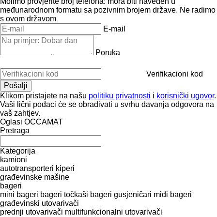
Molimo provjerite broj telefona: mora biti naveden u
međunarodnom formatu sa pozivnim brojem države.
Ne radimo
s ovom državom
E-mail
Poruka
Verifikacioni kod
Klikom pristajete na našu
politiku privatnosti
i
korisnički ugovor
.
Vaši lični podaci će se obrađivati ​​u svrhu davanja odgovora na
vaš zahtjev.
Oglasi OCCAMAT
Pretraga
Kategorija
kamioni
autotransporteri
kiperi
građevinske mašine
bageri
mini bageri
bageri točkaši
bageri gusjeničari
midi bageri
građevinski utovarivači
prednji utovarivači
multifunkcionalni utovarivači