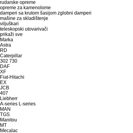
rudarske opreme
opreme za kamenolome
damperi sa krutom šasijom
zglobni damperi
mašine za skladištenje
viljuškari
teleskopski utovarivači
prikaži sve
Marka
Astra
RD
Caterpillar
302
730
DAF
XF
Fiat-Hitachi
EX
JCB
407
Liebherr
A-series
L-series
MAN
TGS
Manitou
MT
Mecalac