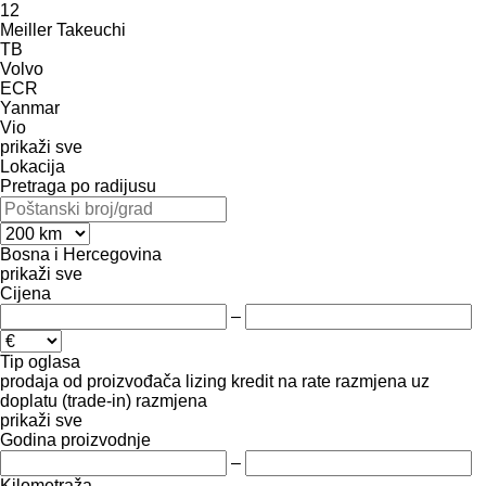
12
Meiller
Takeuchi
TB
Volvo
ECR
Yanmar
Vio
prikaži sve
Lokacija
Pretraga po radijusu
Bosna i Hercegovina
prikaži sve
Cijena
–
Tip oglasa
prodaja
od proizvođača
lizing
kredit
na rate
razmjena uz
doplatu (trade-in)
razmjena
prikaži sve
Godina proizvodnje
–
Kilometraža