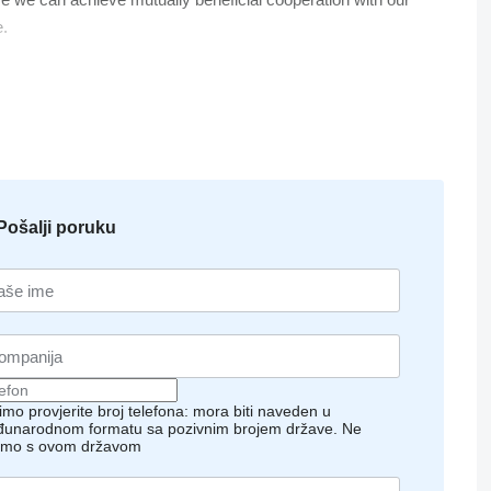
e.
Pošalji poruku
imo provjerite broj telefona: mora biti naveden u
unarodnom formatu sa pozivnim brojem države.
Ne
imo s ovom državom