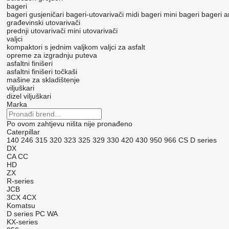
bageri
bageri gusjeničari
bageri-utovarivači
midi bageri
mini bageri
bageri a
građevinski utovarivači
prednji utovarivači
mini utovarivači
valjci
kompaktori s jednim valjkom
valjci za asfalt
opreme za izgradnju puteva
asfaltni finišeri
asfaltni finišeri točkaši
mašine za skladištenje
viljuškari
dizel viljuškari
Marka
Po ovom zahtjevu ništa nije pronađeno
Caterpillar
140
246
315
320
323
325
329
330
420
430
950
966
CS
D series
DX
CA
CC
HD
ZX
R-series
JCB
3CX
4CX
Komatsu
D series
PC
WA
KX-series