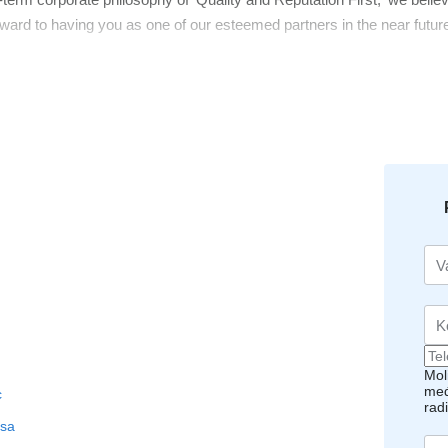
rward to having you as one of our esteemed partners in the near futur
Mol
međ
c
rad
asa