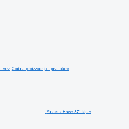
o novi
Godina proizvodnje - prvo stare
Sinotruk Howo 371 kiper