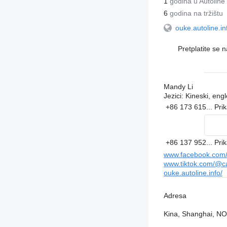
1
godina u Autoline
6
godina na tržištu
ouke.autoline.in
Pretplatite se 
Mandy Li
Jezici:
Kineski, engl
+86 173 615...
Pri
+86 137 952...
Pri
www.facebook.com/p
www.tiktok.com/@c
ouke.autoline.info/
Adresa
Kina, Shanghai, 