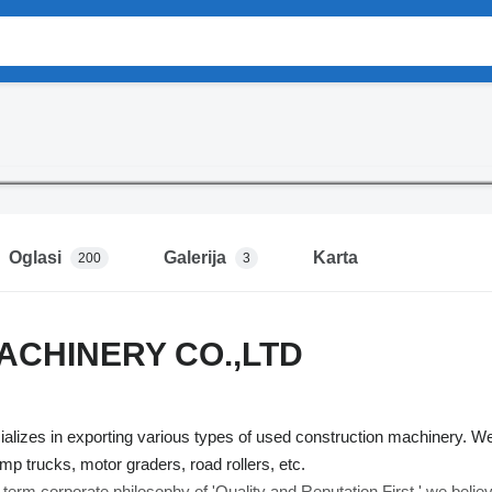
Oglasi
Galerija
Karta
200
3
ACHINERY CO.,LTD
lizes in exporting various types of used construction machinery. We
ump trucks, motor graders, road rollers, etc.
term corporate philosophy of 'Quality and Reputation First,' we belie