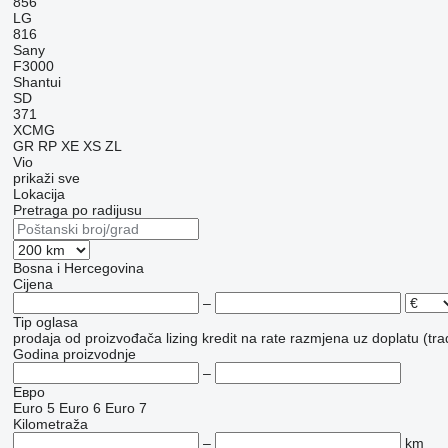
856
LG
816
Sany
F3000
Shantui
SD
371
XCMG
GR
RP
XE
XS
ZL
Vio
prikaži sve
Lokacija
Pretraga po radijusu
Bosna i Hercegovina
Cijena
–
Tip oglasa
prodaja
od proizvođača
lizing
kredit
na rate
razmjena uz doplatu (tra
Godina proizvodnje
–
Евро
Euro 5
Euro 6
Euro 7
Kilometraža
–
km