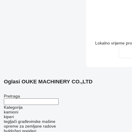
Lokalno vrijeme pr
Oglasi OUKE MACHINERY CO.,LTD
Pretraga
Kategorija
kamioni
kiperi
tegljači
građevinske mašine
opreme za zemljane radove
buldožeri
grejderi