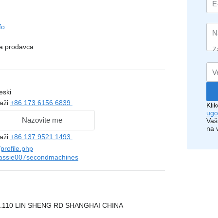
fo
na prodavca
eski
kaži
+86 173 6156 6839
Kli
ugo
Nazovite me
Vaš
na 
kaži
+86 137 9521 1493
rofile.php
assie007secondmachines
NO.110 LIN SHENG RD SHANGHAI CHINA