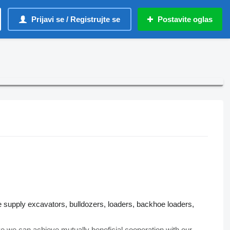
Prijavi se / Registrujte se
Postavite oglas
 supply excavators, bulldozers, loaders, backhoe loaders,
ve we can achieve mutually beneficial cooperation with our