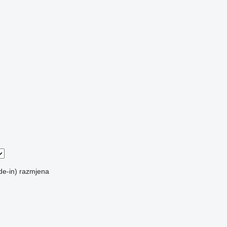
de-in)
razmjena