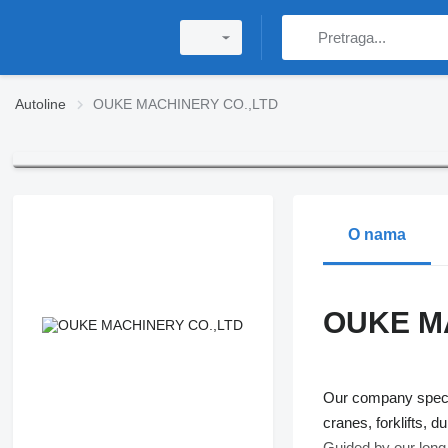
Autoline
OUKE MACHINERY CO.,LTD
O nama
OUKE M
Our company specia
cranes, forklifts, d
Guided by our long-