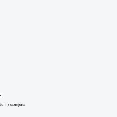
de-in)
razmjena