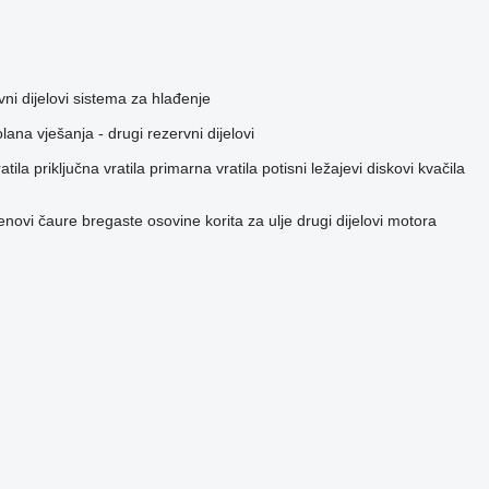
vni dijelovi sistema za hlađenje
olana
vješanja - drugi rezervni dijelovi
atila
priključna vratila
primarna vratila
potisni ležajevi
diskovi kvačila
tenovi
čaure bregaste osovine
korita za ulje
drugi dijelovi motora