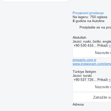
Provjereni prodavac
Na lageru:
750 oglasa
3
godine na Autoline
Pretplatite se na p
Abdullah
Jezici:
ruski, češki, engle
+90 530 416...
Prikaži
+
Nazovite
pmparts.com.tr
www.instagram.com/pmp
Türkiye İletişim
Jezici:
turski
+90 537 726...
Prikaži
+
Nazovite
Zatražite 
Adresa