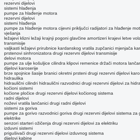
rezervni dijelovi
sistemi hlađenja
pumpe za hlađenje motora
rezervni dijelovi
sistemi hlađenja
pumpe za hlađenje motora
cijevni priključci
radijatori za hlađenje mo
vješanja
ležajevi
klizni ležaji
krajnji pogoni
glavčine
amortizeri
krajevi letve vo
transmisije
valjkasti ležajevi
prirubnice kardanskog vratila
zupčanici mjenjača
kar
prstenovi sinhronizatora
drugi rezervni dijelovi transmisije
delovi motora
pumpe za ulje
košuljice cilindra
klipovi
remenice
držači motora
lanča
dijelovi karoserije
brze spojnice
šasije
branici
okretni prsteni
drugi rezervni dijelovi karo
hidraulika
hidraulični cilindri
hidraulični razvodnici
drugi rezervni dijelovi za hidr
kočioni sistemi
kočione pločice
drugi rezervni dijelovi kočionog sistema
radni dijelovi
noževi
vratila
lančanici
drugi radni dijelovi
sistemi za goriva
pumpe za gorivo
razvodnici goriva
drugi rezervni dijelovi sistema za 
elektrike
senzori
starteri
ožičenja
drugi rezervni dijelovi za elektriku
izduvni sistemi
prigušivači
drugi rezervni dijelovi izduvnog sistema
dijelovi kabine