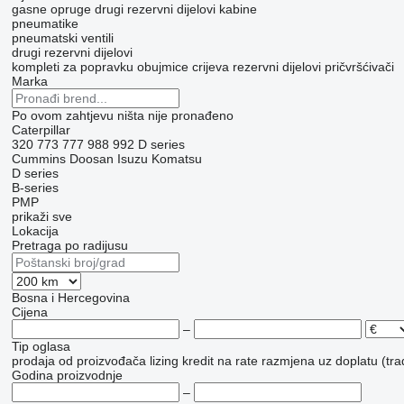
gasne opruge
drugi rezervni dijelovi kabine
pneumatikе
pneumatski ventili
drugi rezervni dijelovi
kompleti za popravku
obujmice crijeva
rezervni dijelovi
pričvršćivači
Marka
Po ovom zahtjevu ništa nije pronađeno
Caterpillar
320
773
777
988
992
D series
Cummins
Doosan
Isuzu
Komatsu
D series
B-series
PMP
prikaži sve
Lokacija
Pretraga po radijusu
Bosna i Hercegovina
Cijena
–
Tip oglasa
prodaja
od proizvođača
lizing
kredit
na rate
razmjena uz doplatu (tra
Godina proizvodnje
–