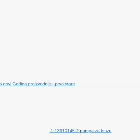
o novi
Godina proizvodnje - prvo stare
1-13610145-2 pumpa za Isuzu