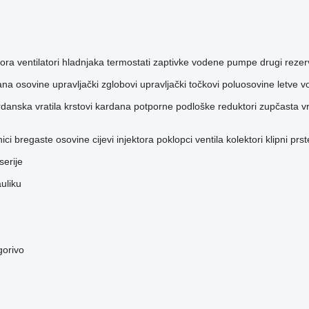
tora
ventilatori hladnjaka
termostati
zaptivke vodene pumpe
drugi rezer
lana
osovine
upravljački zglobovi
upravljački točkovi
poluosovine
letve v
danska vratila
krstovi kardana
potporne podloške
reduktori
zupčasta vr
nici bregaste osovine
cijevi injektora
poklopci ventila
kolektori
klipni prs
serije
auliku
gorivo