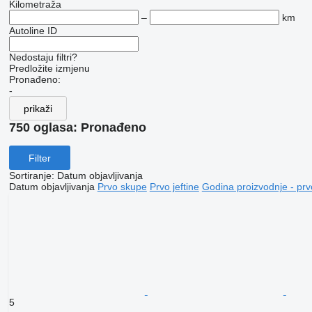
Kilometraža
–
km
Autoline ID
Nedostaju filtri?
Predložite izmjenu
Pronađeno:
-
prikaži
750 oglasa:
Pronađeno
Filter
Sortiranje
:
Datum objavljivanja
Datum objavljivanja
Prvo skupe
Prvo jeftine
Godina proizvodnje - prv
5