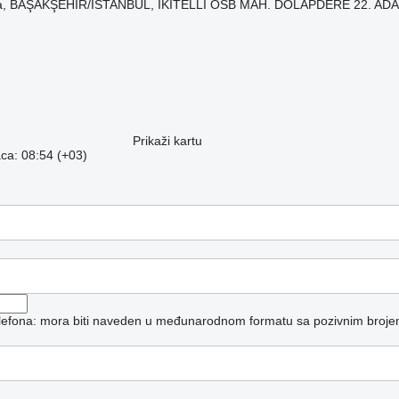
ra, BAŞAKŞEHİR/İSTANBUL, İKİTELLİ OSB MAH. DOLAPDERE 22. ADA
Prikaži kartu
ca: 08:54 (+03)
telefona: mora biti naveden u međunarodnom formatu sa pozivnim broje