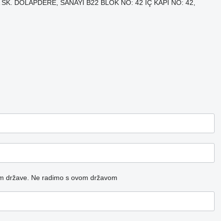
 SK. DOLAPDERE, SANAYİ B22 BLOK NO: 42 İÇ KAPI NO: 42,
m države.
Ne radimo s ovom državom