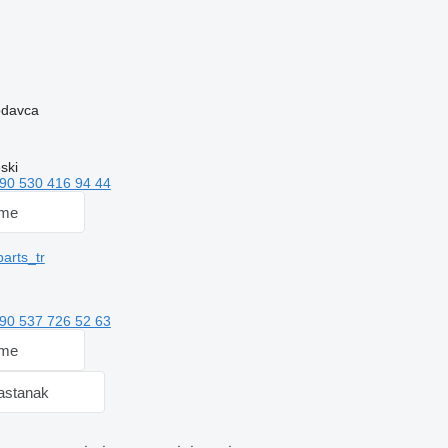
rodavca
ski
90 530 416 94 44
 me
arts_tr
90 537 726 52 63
 me
sastanak