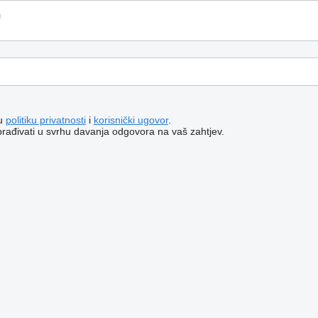
šu
politiku privatnosti
i
korisnički ugovor
.
brađivati ​​u svrhu davanja odgovora na vaš zahtjev.