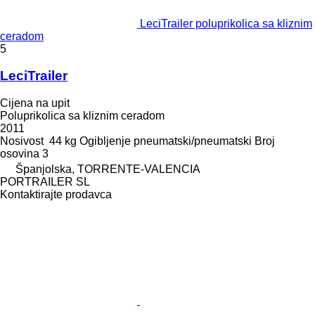
LeciTrailer poluprikolica sa kliznim
ceradom
5
LeciTrailer
Cijena na upit
Poluprikolica sa kliznim ceradom
2011
Nosivost
44 kg
Ogibljenje
pneumatski/pneumatski
Broj
osovina
3
Španjolska, TORRENTE-VALENCIA
PORTRAILER SL
Kontaktirajte prodavca