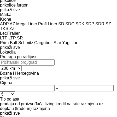
prikolice
prikolice furgoni
prikaži sve
Marka
Krone
ADP
AZ
Mega Liner
Profi Liner
SD
SDC
SDK
SDP
SDR
SZ
TKS
ZZ
LeciTrailer
LTF
LTP
SR
Prim-Ball
Schmitz Cargobull
Star Yagcilar
prikaži sve
Lokacija
Pretraga po radijusu
Bosna i Hercegovina
prikaži sve
Cijena
–
Tip oglasa
prodaja
od proizvođača
lizing
kredit
na rate
razmjena uz
doplatu (trade-in)
razmjena
prikaži sve