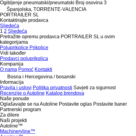
Ogibljenje
pneumatski/pneumatski
Broj osovina
3
Španjolska, TORRENTE-VALENCIA
PORTRAILER SL
Kontaktirajte prodavca
Sljedeća
1
2
Sljedeća
Pretražite opremu prodavca PORTRAILER SL u ovim
kategorijama
Poluprikolice
Prikolice
Vidi također
Prodavci poluprikolica
Kompanija
O nama
Pomoć
Kontakti
Bosna i Hercegovina / bosanski
Informacija
Pravila i uslovi
Politika privatnosti
Savjeti za sigurnost
Recenzije o Autoline
Katalog brendova
Naše ponude
Oglašavajte se na Autoline
Postavite oglas
Postavite baner
Partnerski program
Za dilere
Naši projekti
Autoline™
Machineryline™