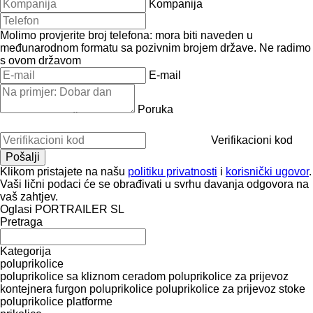
Kompanija
Molimo provjerite broj telefona: mora biti naveden u
međunarodnom formatu sa pozivnim brojem države.
Ne radimo
s ovom državom
E-mail
Poruka
Verifikacioni kod
Klikom pristajete na našu
politiku privatnosti
i
korisnički ugovor
.
Vaši lični podaci će se obrađivati ​​u svrhu davanja odgovora na
vaš zahtjev.
Oglasi PORTRAILER SL
Pretraga
Kategorija
poluprikolice
poluprikolice sa kliznom ceradom
poluprikolice za prijevoz
kontejnera
furgon poluprikolice
poluprikolice za prijevoz stoke
poluprikolice platforme