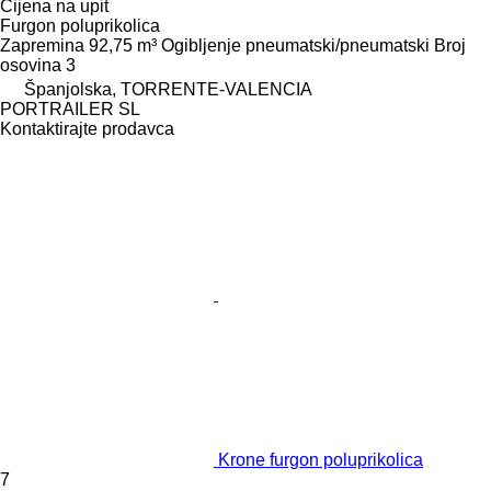
Cijena na upit
Furgon poluprikolica
Zapremina
92,75 m³
Ogibljenje
pneumatski/pneumatski
Broj
osovina
3
Španjolska, TORRENTE-VALENCIA
PORTRAILER SL
Kontaktirajte prodavca
Krone furgon poluprikolica
7