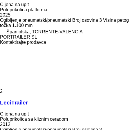
Cijena na upit
Poluprikolica platforma
2025
Ogibljenje
pneumatski/pneumatski
Broj osovina
3
Visina petog
točka
1.100 mm
Španjolska, TORRENTE-VALENCIA
PORTRAILER SL
Kontaktirajte prodavca
2
LeciTrailer
Cijena na upit
Poluprikolica sa kliznim ceradom
2012
Ogibljenje
pneumatski/pneumatski
Broj osovina
3