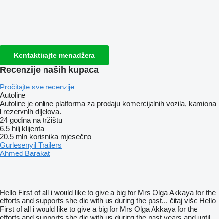
Kontaktirajte menadžera
Recenzije naših kupaca
Pročitajte sve recenzije
Autoline
Autoline je online platforma za prodaju komercijalnih vozila, kamiona
i rezervnih dijelova.
24 godina na tržištu
6.5 hilj klijenta
20.5 mln korisnika mjesečno
Gurlesenyil Trailers
Ahmed Barakat
Hello First of all i would like to give a big for Mrs Olga Akkaya for the
efforts and supports she did with us during the past...
čitaj više
Hello
First of all i would like to give a big for Mrs Olga Akkaya for the
efforts and supports she did with us during the past years and until