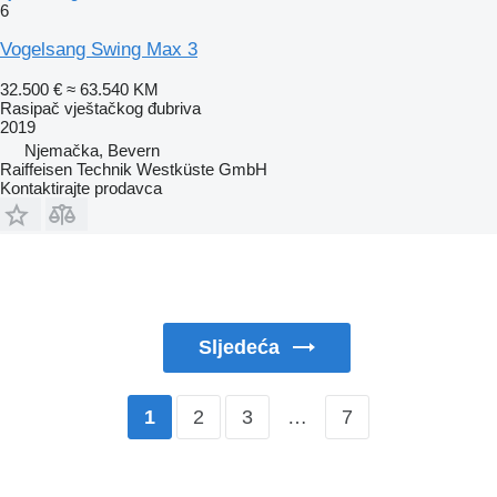
6
Vogelsang Swing Max 3
32.500 €
≈ 63.540 KM
Rasipač vještačkog đubriva
2019
Njemačka, Bevern
Raiffeisen Technik Westküste GmbH
Kontaktirajte prodavca
Sljedeća
2
3
…
7
1