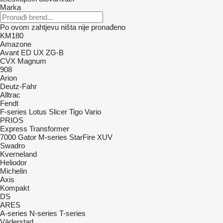
Marka
Po ovom zahtjevu ništa nije pronađeno
KM180
Amazone
Avant
ED
UX
ZG-B
CVX
Magnum
908
Arion
Deutz-Fahr
Alltrac
Fendt
F-series
Lotus
Slicer
Tigo
Vario
PRIOS
Express
Transformer
7000
Gator
M-series
StarFire
XUV
Swadro
Kverneland
Heliodor
Michelin
Axis
Kompakt
DS
ARES
A-series
N-series
T-series
Väderstad