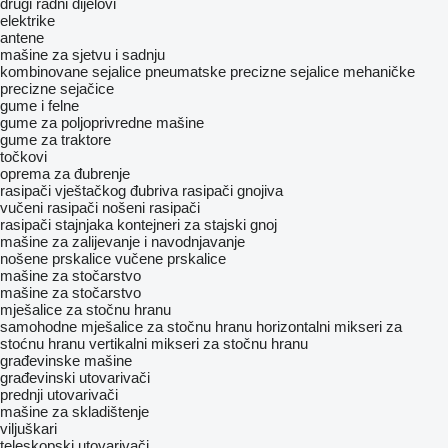
drugi radni dijelovi
elektrike
antene
mašine za sjetvu i sadnju
kombinovane sejalice
pneumatske precizne sejalice
mehaničke
precizne sejačice
gume i felne
gume za poljoprivredne mašine
gume za traktore
točkovi
oprema za đubrenje
rasipači vještačkog đubriva
rasipači gnojiva
vučeni rasipači
nošeni rasipači
rasipači stajnjaka
kontejneri za stajski gnoj
mašine za zaliјеvanje i navodnjavanje
nošene prskalice
vučene prskalice
mašine za stočarstvo
mašine za stočarstvo
mješalice za stočnu hranu
samohodne mješalice za stočnu hranu
horizontalni mikseri za
stoćnu hranu
vertikalni mikseri za stočnu hranu
građevinske mašine
građevinski utovarivači
prednji utovarivači
mašine za skladištenje
viljuškari
teleskopski utovarivači