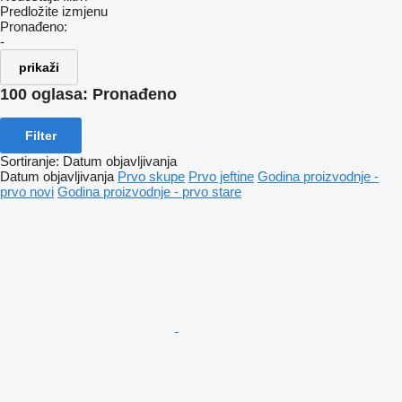
Predložite izmjenu
Pronađeno:
-
prikaži
100 oglasa:
Pronađeno
Filter
Sortiranje
:
Datum objavljivanja
Datum objavljivanja
Prvo skupe
Prvo jeftine
Godina proizvodnje -
prvo novi
Godina proizvodnje - prvo stare