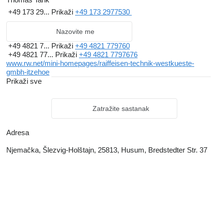
+49 173 29...
Prikaži
+49 173 2977530
Nazovite me
+49 4821 7...
Prikaži
+49 4821 779760
+49 4821 77...
Prikaži
+49 4821 7797676
www.rw.net/mini-homepages/raiffeisen-technik-westkueste-
gmbh-itzehoe
Prikaži sve
Zatražite sastanak
Adresa
Njemačka, Šlezvig-Holštajn, 25813, Husum, Bredstedter Str. 37