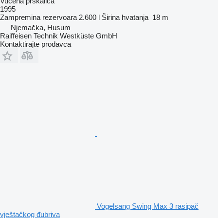
Vučena prskalica
1995
Zampremina rezervoara
2.600 l
Širina hvatanja
18 m
Njemačka, Husum
Raiffeisen Technik Westküste GmbH
Kontaktirajte prodavca
Vogelsang Swing Max 3 rasipač
vještačkog đubriva