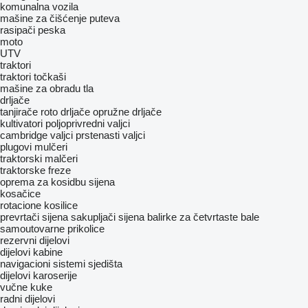
komunalna vozila
mašine za čišćenje puteva
rasipači peska
moto
UTV
traktori
traktori točkaši
mašine za obradu tla
drljače
tanjirače
roto drljače
opružne drljače
kultivatori
poljoprivredni valjci
cambridge valjci
prstenasti valjci
plugovi
mulčeri
traktorski malčeri
traktorske freze
oprema za kosidbu sijena
kosačice
rotacione kosilice
prevrtači sijena
sakupljači sijena
balirke za četvrtaste bale
samoutovarne prikolice
rezervni dijelovi
dijelovi kabine
navigacioni sistemi
sjedišta
dijelovi karoserije
vučne kuke
radni dijelovi