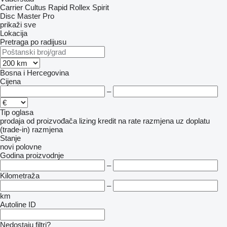
Carrier
Cultus
Rapid
Rollex
Spirit
Disc Master Pro
prikaži sve
Lokacija
Pretraga po radijusu
Bosna i Hercegovina
Cijena
–
Tip oglasa
prodaja
od proizvođača
lizing
kredit
na rate
razmjena uz doplatu
(trade-in)
razmjena
Stanje
novi
polovne
Godina proizvodnje
–
Kilometraža
–
km
Autoline ID
Nedostaju filtri?