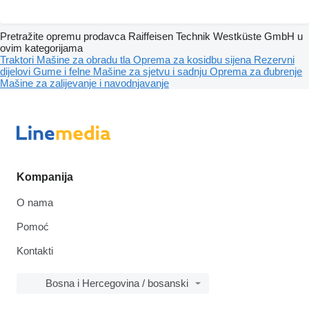
Pretražite opremu prodavca Raiffeisen Technik Westküste GmbH u
ovim kategorijama
Traktori
Mašine za obradu tla
Oprema za kosidbu sijena
Rezervni
dijelovi
Gume i felne
Mašine za sjetvu i sadnju
Oprema za đubrenje
Mašine za zaliјеvanje i navodnjavanje
Kompanija
O nama
Pomoć
Kontakti
Bosna i Hercegovina / bosanski