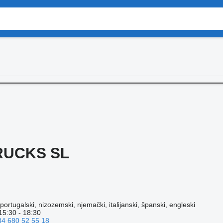
RUCKS SL
 portugalski, nizozemski, njemački, italijanski, španski, engleski
15:30 - 18:30
34 680 52 55 18