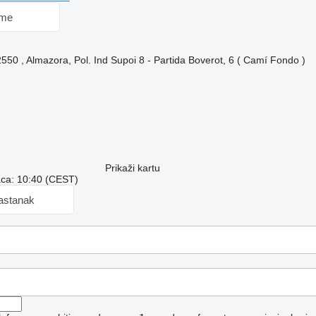
 me
2550 , Almazora, Pol. Ind Supoi 8 - Partida Boverot, 6 ( Camí Fondo )
Prikaži kartu
aca: 10:40 (CEST)
sastanak