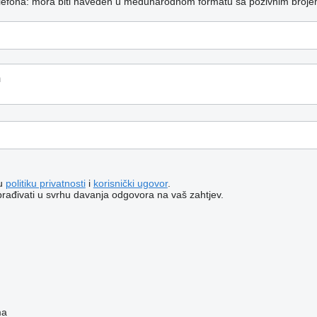
telefona: mora biti naveden u međunarodnom formatu sa pozivnim broje
šu
politiku privatnosti
i
korisnički ugovor
.
brađivati ​​u svrhu davanja odgovora na vaš zahtjev.
ma