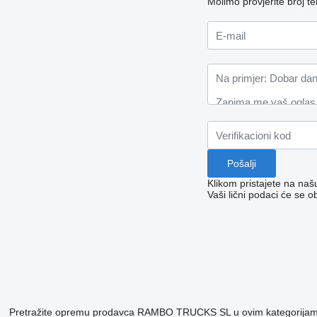
Molimo provjerite broj 
Klikom pristajete na na
Vaši lični podaci će se o
Pretražite opremu prodavca RAMBO TRUCKS SL u ovim kategorija