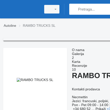
Autoline
RAMBO TRUCKS SL
O nama
Galerija
2
Karta
Recenzije
10
RAMBO T
Kontakti prodavca
Necmettin
Jezici:
francuski, poljski,
Pon - Pet
09:00 - 14:00 
+34 680 52 ...
Prikaži
+