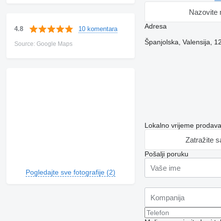
Nazovite
Adresa
10 komentara
4.8
Španjolska, Valensija, 1
Source: Google Maps
Lokalno vrijeme prodav
Zatražite 
Pošalji poruku
Pogledajte sve fotografije (2)