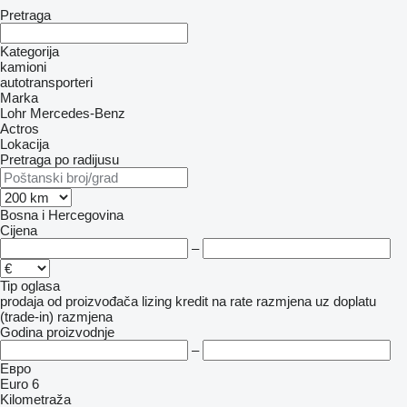
Pretraga
Kategorija
kamioni
autotransporteri
Marka
Lohr
Mercedes-Benz
Actros
Lokacija
Pretraga po radijusu
Bosna i Hercegovina
Cijena
–
Tip oglasa
prodaja
od proizvođača
lizing
kredit
na rate
razmjena uz doplatu
(trade-in)
razmjena
Godina proizvodnje
–
Евро
Euro 6
Kilometraža