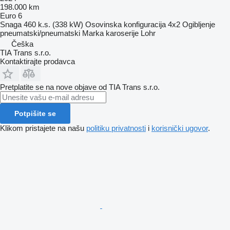
198.000 km
Euro 6
Snaga
460 k.s. (338 kW)
Osovinska konfiguracija
4x2
Ogibljenje
pneumatski/pneumatski
Marka karoserije
Lohr
Češka
TIA Trans s.r.o.
Kontaktirajte prodavca
Pretplatite se na nove objave od TIA Trans s.r.o.
Potpišite se
Klikom pristajete na našu
politiku privatnosti
i
korisnički ugovor
.