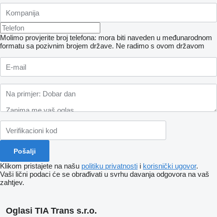
Molimo provjerite broj telefona: mora biti naveden u međunarodnom
formatu sa pozivnim brojem države.
Ne radimo s ovom državom
Klikom pristajete na našu
politiku privatnosti
i
korisnički ugovor
.
Vaši lični podaci će se obrađivati ​​u svrhu davanja odgovora na vaš
zahtjev.
Oglasi TIA Trans s.r.o.