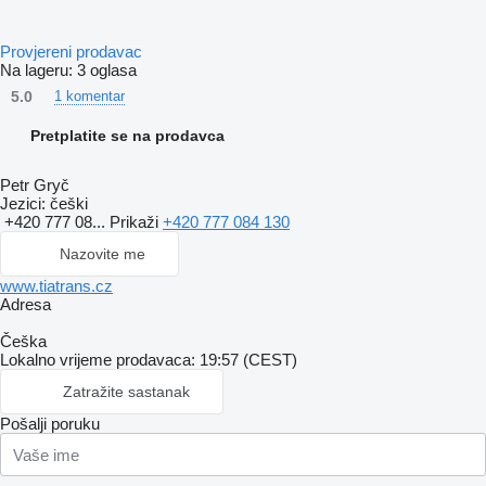
Provjereni prodavac
Na lageru:
3 oglasa
5.0
1 komentar
Pretplatite se na prodavca
Petr Gryč
Jezici:
češki
+420 777 08...
Prikaži
+420 777 084 130
Nazovite me
www.tiatrans.cz
Adresa
Češka
Lokalno vrijeme prodavaca: 19:57 (CEST)
Zatražite sastanak
Pošalji poruku