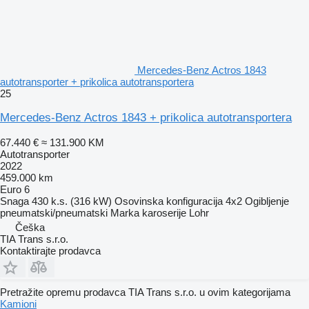
Mercedes-Benz Actros 1843
autotransporter + prikolica autotransportera
25
Mercedes-Benz Actros 1843 + prikolica autotransportera
67.440 €
≈ 131.900 KM
Autotransporter
2022
459.000 km
Euro 6
Snaga
430 k.s. (316 kW)
Osovinska konfiguracija
4x2
Ogibljenje
pneumatski/pneumatski
Marka karoserije
Lohr
Češka
TIA Trans s.r.o.
Kontaktirajte prodavca
Pretražite opremu prodavca TIA Trans s.r.o. u ovim kategorijama
Kamioni