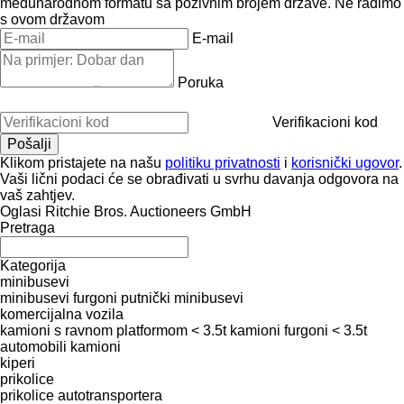
međunarodnom formatu sa pozivnim brojem države.
Ne radimo
s ovom državom
E-mail
Poruka
Verifikacioni kod
Klikom pristajete na našu
politiku privatnosti
i
korisnički ugovor
.
Vaši lični podaci će se obrađivati ​​u svrhu davanja odgovora na
vaš zahtjev.
Oglasi Ritchie Bros. Auctioneers GmbH
Pretraga
Kategorija
minibusevi
minibusevi furgoni
putnički minibusevi
komercijalna vozila
kamioni s ravnom platformom < 3.5t
kamioni furgoni < 3.5t
automobili
kamioni
kiperi
prikolice
prikolice autotransportera