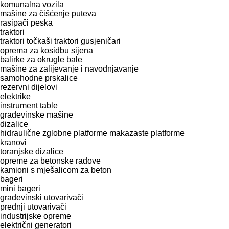
komunalna vozila
mašine za čišćenje puteva
rasipači peska
traktori
traktori točkaši
traktori gusjeničari
oprema za kosidbu sijena
balirke za okrugle bale
mašine za zaliјеvanje i navodnjavanje
samohodne prskalice
rezervni dijelovi
elektrike
instrument table
građevinske mašine
dizalice
hidraulične zglobne platforme
makazaste platforme
kranovi
toranjske dizalice
opreme za betonske radove
kamioni s mješalicom za beton
bageri
mini bageri
građevinski utovarivači
prednji utovarivači
industrijske opreme
električni generatori