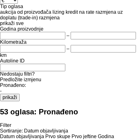
Tip oglasa
aukcija
od proizvođača
lizing
kredit
na rate
razmjena uz
doplatu (trade-in)
razmjena
prikaži sve
Godina proizvodnje
–
Kilometraža
–
km
Autoline ID
Nedostaju filtri?
Predložite izmjenu
Pronađeno:
-
prikaži
53 oglasa:
Pronađeno
Filter
Sortiranje
:
Datum objavljivanja
Datum objavljivanja
Prvo skupe
Prvo jeftine
Godina