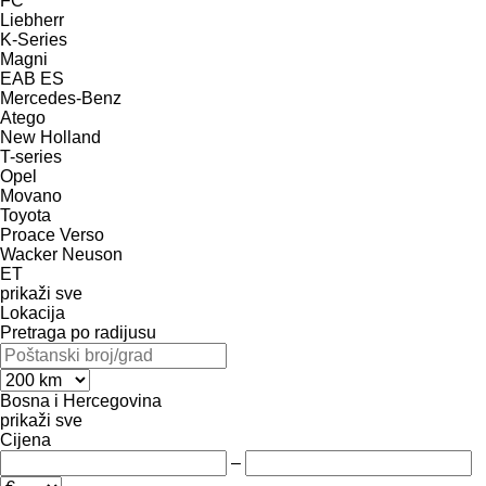
FC
Liebherr
K-Series
Magni
EAB
ES
Mercedes-Benz
Atego
New Holland
T-series
Opel
Movano
Toyota
Proace
Verso
Wacker Neuson
ET
prikaži sve
Lokacija
Pretraga po radijusu
Bosna i Hercegovina
prikaži sve
Cijena
–