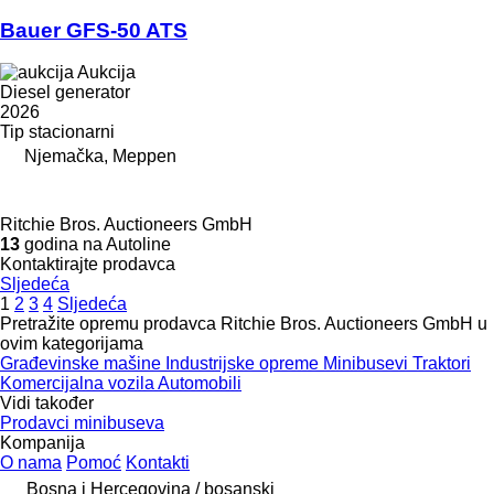
Bauer GFS-50 ATS
Aukcija
Diesel generator
2026
Tip
stacionarni
Njemačka, Meppen
Ritchie Bros. Auctioneers GmbH
13
godina na Autoline
Kontaktirajte prodavca
Sljedeća
1
2
3
4
Sljedeća
Pretražite opremu prodavca Ritchie Bros. Auctioneers GmbH u
ovim kategorijama
Građevinske mašine
Industrijske opreme
Minibusevi
Traktori
Komercijalna vozila
Automobili
Vidi također
Prodavci minibuseva
Kompanija
O nama
Pomoć
Kontakti
Bosna i Hercegovina / bosanski