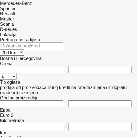
Mercedes-Benz
Sprinter
Renault
Master
Scania
R-series
Lokacija
Pretraga po radijusu
Bosna i Hercegovina
Cijena
–
Tip oglasa
prodaja
od proizvođača
lizing
kredit
na rate
razmjena uz doplatu
(trade-in)
razmjena
Godina proizvodnje
–
Евро
Euro 6
Kilometraža
–
km