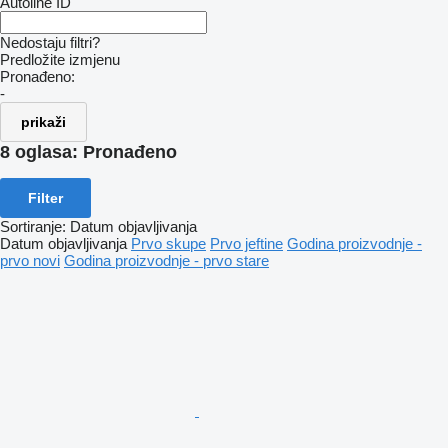
Autoline ID
Nedostaju filtri?
Predložite izmjenu
Pronađeno:
-
prikaži
8 oglasa:
Pronađeno
Filter
Sortiranje
:
Datum objavljivanja
Datum objavljivanja
Prvo skupe
Prvo jeftine
Godina proizvodnje -
prvo novi
Godina proizvodnje - prvo stare