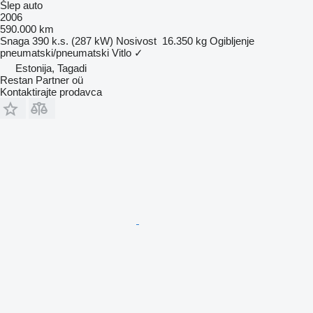
Šlep auto
2006
590.000 km
Snaga
390 k.s. (287 kW)
Nosivost
16.350 kg
Ogibljenje
pneumatski/pneumatski
Vitlo
✓
Estonija, Tagadi
Restan Partner oü
Kontaktirajte prodavca