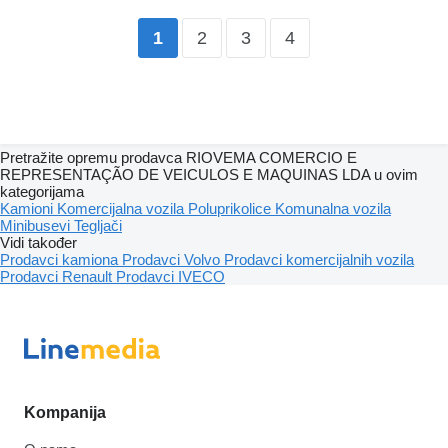
2
3
4
1
Pretražite opremu prodavca RIOVEMA COMERCIO E
REPRESENTAÇÃO DE VEICULOS E MAQUINAS LDA u ovim
kategorijama
Kamioni
Komercijalna vozila
Poluprikolice
Komunalna vozila
Minibusevi
Tegljači
Vidi također
Prodavci kamiona
Prodavci Volvo
Prodavci komercijalnih vozila
Prodavci Renault
Prodavci IVECO
Kompanija