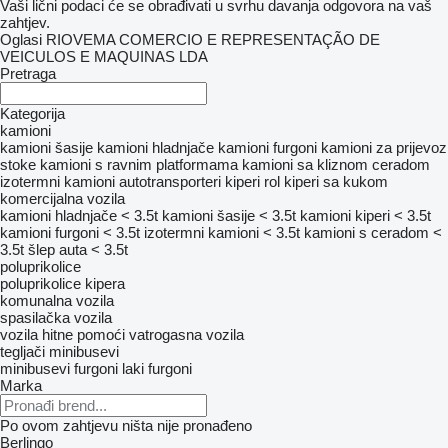
Vaši lični podaci će se obrađivati ​​u svrhu davanja odgovora na vaš
zahtjev.
Oglasi RIOVEMA COMERCIO E REPRESENTAÇÃO DE
VEICULOS E MAQUINAS LDA
Pretraga
Kategorija
kamioni
kamioni šasije
kamioni hladnjače
kamioni furgoni
kamioni za prijevoz
stoke
kamioni s ravnim platformama
kamioni sa kliznom ceradom
izotermni kamioni
autotransporteri
kiperi
rol kiperi sa kukom
komercijalna vozila
kamioni hladnjače < 3.5t
kamioni šasije < 3.5t
kamioni kiperi < 3.5t
kamioni furgoni < 3.5t
izotermni kamioni < 3.5t
kamioni s ceradom <
3.5t
šlep auta < 3.5t
poluprikolice
poluprikolice kipera
komunalna vozila
spasilačka vozila
vozila hitne pomoći
vatrogasna vozila
tegljači
minibusevi
minibusevi furgoni
laki furgoni
Marka
Po ovom zahtjevu ništa nije pronađeno
Berlingo