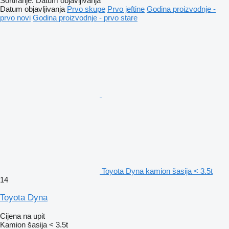
Sortiranje
:
Datum objavljivanja
Datum objavljivanja
Prvo skupe
Prvo jeftine
Godina proizvodnje -
prvo novi
Godina proizvodnje - prvo stare
Toyota Dyna kamion šasija < 3.5t
14
Toyota Dyna
Cijena na upit
Kamion šasija < 3.5t