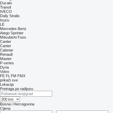
Ducato
Transit
IVECO
Daily
Stralis
Isuzu
LE
Mercedes-Benz
Atego
Sprinter
Mitsubishi Fuso
Canter
Canter
Cabstar
Renault
Master
P-series
Dyna
Volvo
FE
FL
FM
FMX
prikaži sve
Lokacija
Pretraga po radijusu
Bosna i Hercegovina
Cijena