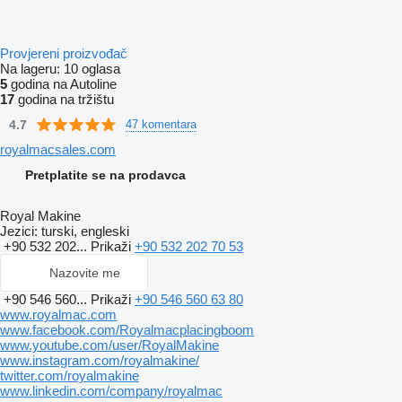
Provjereni proizvođač
Na lageru:
10 oglasa
5
godina na Autoline
17
godina na tržištu
4.7
47 komentara
royalmacsales.com
Pretplatite se na prodavca
Royal Makine
Jezici:
turski, engleski
+90 532 202...
Prikaži
+90 532 202 70 53
Nazovite me
+90 546 560...
Prikaži
+90 546 560 63 80
www.royalmac.com
www.facebook.com/Royalmacplacingboom
www.youtube.com/user/RoyalMakine
www.instagram.com/royalmakine/
twitter.com/royalmakine
www.linkedin.com/company/royalmac