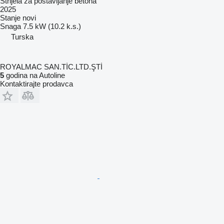
Strijela za postavljanje betona
2025
Stanje
novi
Snaga
7.5 kW (10.2 k.s.)
Turska
ROYALMAC SAN.TİC.LTD.ŞTİ
5
godina na Autoline
Kontaktirajte prodavca