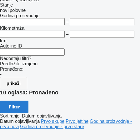
Stanje
novi
polovne
Godina proizvodnje
–
Kilometraža
–
km
Autoline ID
Nedostaju filtri?
Predložite izmjenu
Pronađeno:
-
prikaži
10 oglasa:
Pronađeno
Filter
Sortiranje
:
Datum objavljivanja
Datum objavljivanja
Prvo skupe
Prvo jeftine
Godina proizvodnje -
prvo novi
Godina proizvodnje - prvo stare