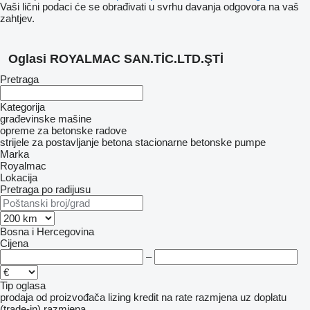
Vaši lični podaci će se obrađivati ​​u svrhu davanja odgovora na vaš
zahtjev.
Oglasi ROYALMAC SAN.TİC.LTD.ŞTİ
Pretraga
Kategorija
građevinske mašine
opreme za betonske radove
strijele za postavljanje betona
stacionarne betonske pumpe
Marka
Royalmac
Lokacija
Pretraga po radijusu
Bosna i Hercegovina
Cijena
–
Tip oglasa
prodaja
od proizvođača
lizing
kredit
na rate
razmjena uz doplatu
(trade-in)
razmjena