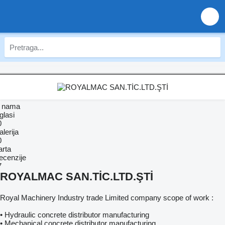
 nama
glasi
0
lerija
0
arta
ecenzije
7
ROYALMAC SAN.TİC.LTD.ŞTİ
Royal Machinery Industry trade Limited company scope of work :
• Hydraulic concrete distributor manufacturing
• Mechanical concrete distributor manufacturing