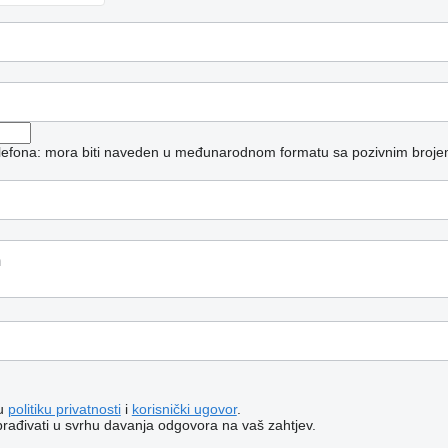
telefona: mora biti naveden u međunarodnom formatu sa pozivnim broje
šu
politiku privatnosti
i
korisnički ugovor
.
brađivati ​​u svrhu davanja odgovora na vaš zahtjev.