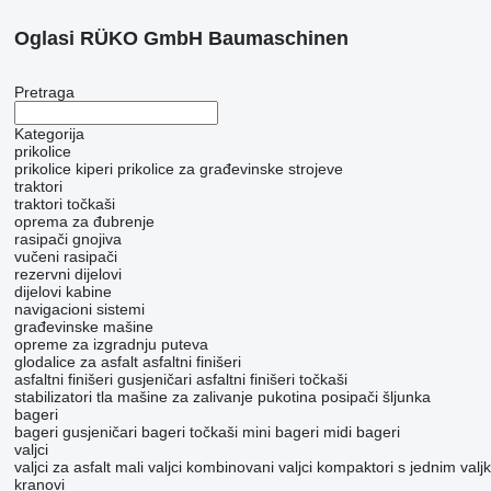
Oglasi RÜKO GmbH Baumaschinen
Pretraga
Kategorija
prikolice
prikolice kiperi
prikolice za građevinske strojeve
traktori
traktori točkaši
oprema za đubrenje
rasipači gnojiva
vučeni rasipači
rezervni dijelovi
dijelovi kabine
navigacioni sistemi
građevinske mašine
opreme za izgradnju puteva
glodalice za asfalt
asfaltni finišeri
asfaltni finišeri gusjeničari
asfaltni finišeri točkaši
stabilizatori tla
mašine za zalivanje pukotina
posipači šljunka
bageri
bageri gusjeničari
bageri točkaši
mini bageri
midi bageri
valjci
valjci za asfalt
mali valjci
kombinovani valjci
kompaktori s jednim valj
kranovi