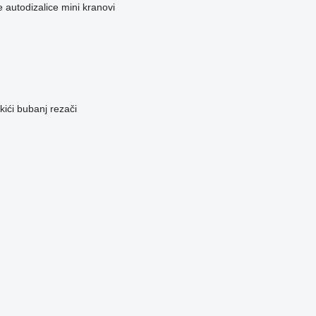
e
autodizalice
mini kranovi
ići
bubanj rezači