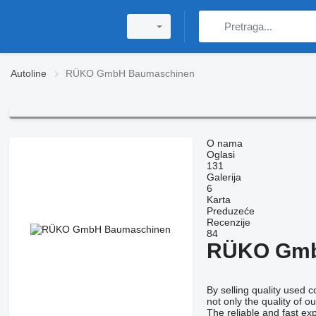
Autoline
RÜKO GmbH Baumaschinen
O nama
Oglasi
131
Galerija
6
Karta
Preduzeće
Recenzije
84
RÜKO Gmb
By selling quality used 
not only the quality of 
The reliable and fast ex