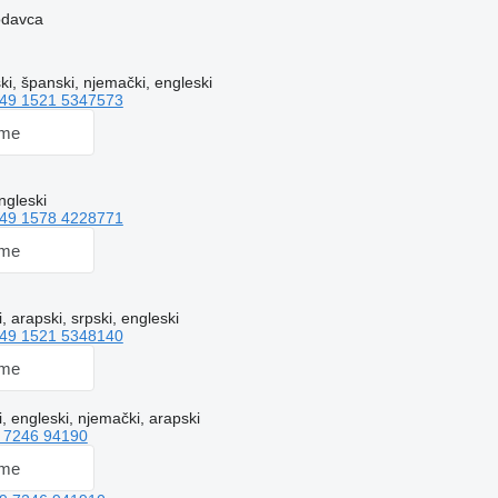
rodavca
i, španski, njemački, engleski
49 1521 5347573
 me
ngleski
49 1578 4228771
 me
, arapski, srpski, engleski
49 1521 5348140
 me
 engleski, njemački, arapski
 7246 94190
 me