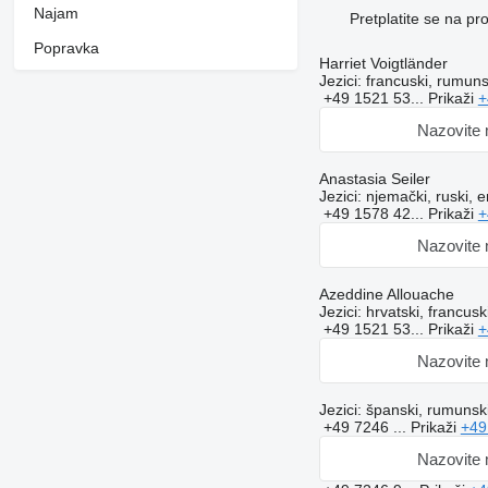
Najam
Pretplatite se na p
Popravka
Harriet Voigtländer
Jezici:
francuski, rumunsk
+49 1521 53...
Prikaži
+
Nazovite
Anastasia Seiler
Jezici:
njemački, ruski, e
+49 1578 42...
Prikaži
+
Nazovite
Azeddine Allouache
Jezici:
hrvatski, francuski
+49 1521 53...
Prikaži
+
Nazovite
Jezici:
španski, rumunski,
+49 7246 ...
Prikaži
+49
Nazovite