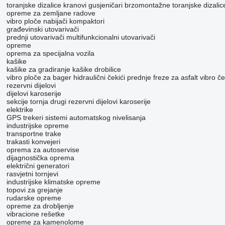
toranjske dizalice
kranovi gusjeničari
brzomontažne toranjske dizalic
opreme za zemljane radove
vibro ploče
nabijači
kompaktori
građevinski utovarivači
prednji utovarivači
multifunkcionalni utovarivači
opreme
oprema za specijalna vozila
kašike
kašike za gradiranje
kašike drobilice
vibro ploče za bager
hidraulični čekići
prednje freze za asfalt
vibro ček
rezervni dijelovi
dijelovi karoserije
sekcije tornja
drugi rezervni dijelovi karoserije
elektrike
GPS trekeri
sistemi automatskog nivelisanja
industrijske opreme
transportne trake
trakasti konvejeri
oprema za autoservise
dijagnostička oprema
električni generatori
rasvjetni tornjevi
industrijske klimatske opreme
topovi za grejanje
rudarske opreme
opreme za drobljenje
vibracione rešetke
opreme za kamenolome