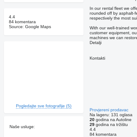
In our rental fleet we o
rounded off by asphalt-
4.4
respectively the most su
84 komentara
Source: Google Maps
With our well-trained wo
customer equipment, our 
machines we can restore
Detalji
Kontakti
Pogledajte sve fotografije (5)
Provjereni prodavac
Na lageru:
131 oglasa
20
godina na Autoline
29
godina na tržištu
Naše usluge:
4.4
84 komentara