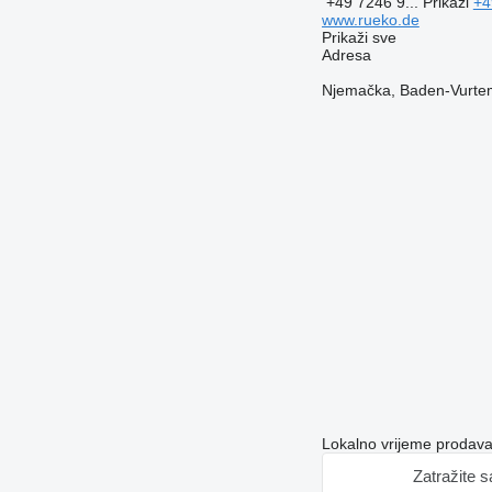
+49 7246 9...
Prikaži
+4
www.rueko.de
Prikaži sve
Adresa
Njemačka, Baden-Vurtem
Lokalno vrijeme prodav
Zatražite 