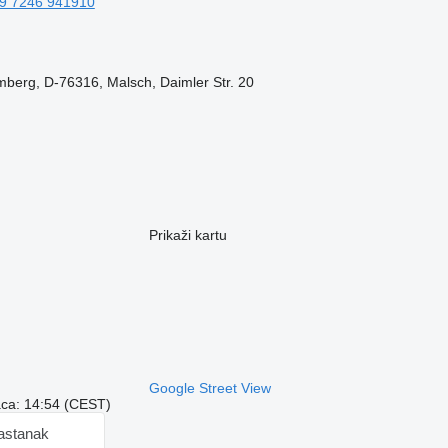
9 7246 941910
berg, D-76316, Malsch, Daimler Str. 20
Prikaži kartu
Google Street View
aca: 14:54 (CEST)
sastanak