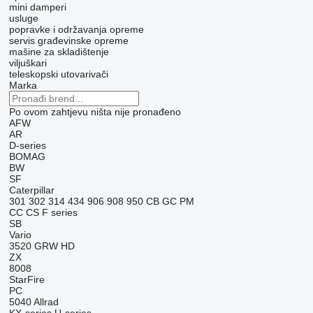
mini damperi
usluge
popravke i održavanja opreme
servis građevinske opreme
mašine za skladištenje
viljuškari
teleskopski utovarivači
Marka
Po ovom zahtjevu ništa nije pronađeno
AFW
AR
D-series
BOMAG
BW
SF
Caterpillar
301
302
314
434
906
908
950
CB
GC
PM
CC
CS
F series
SB
Vario
3520
GRW
HD
ZX
8008
StarFire
PC
5040
Allrad