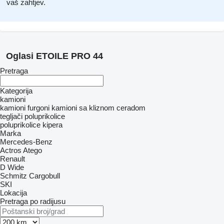
vaš zahtjev.
Oglasi ETOILE PRO 44
Pretraga
Kategorija
kamioni
kamioni furgoni
kamioni sa kliznom ceradom
tegljači
poluprikolice
poluprikolice kipera
Marka
Mercedes-Benz
Actros
Atego
Renault
D Wide
Schmitz Cargobull
SKI
Lokacija
Pretraga po radijusu