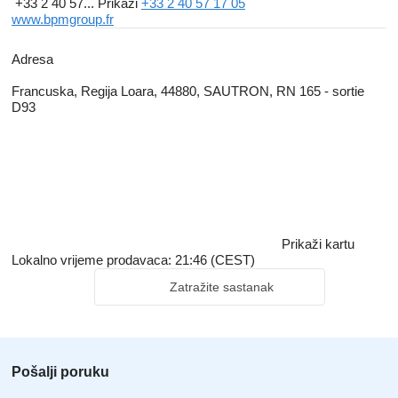
+33 2 40 57...
Prikaži
+33 2 40 57 17 05
www.bpmgroup.fr
Adresa
Francuska, Regija Loara, 44880, SAUTRON, RN 165 - sortie
D93
Prikaži kartu
Lokalno vrijeme prodavaca: 21:46 (CEST)
Zatražite sastanak
Pošalji poruku