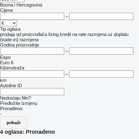
Bosna i Hercegovina
Cijena
–
Tip oglasa
prodaja
od proizvođača
lizing
kredit
na rate
razmjena uz doplatu
(trade-in)
razmjena
Godina proizvodnje
–
Евро
Euro 6
Kilometraža
–
km
Autoline ID
Nedostaju filtri?
Predložite izmjenu
Pronađeno:
-
prikaži
4 oglasa:
Pronađeno