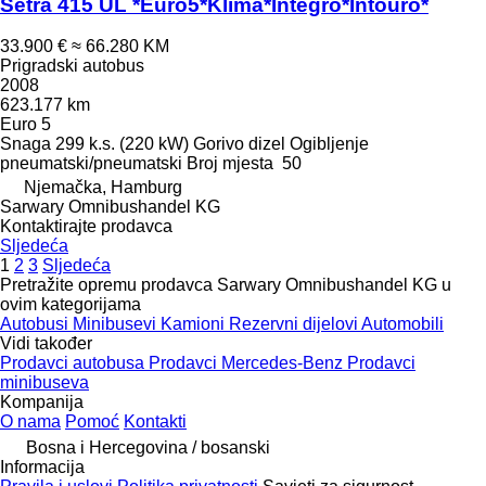
Setra 415 UL *Euro5*Klima*Integro*Intouro*
33.900 €
≈ 66.280 KM
Prigradski autobus
2008
623.177 km
Euro 5
Snaga
299 k.s. (220 kW)
Gorivo
dizel
Ogibljenje
pneumatski/pneumatski
Broj mjesta
50
Njemačka, Hamburg
Sarwary Omnibushandel KG
Kontaktirajte prodavca
Sljedeća
1
2
3
Sljedeća
Pretražite opremu prodavca Sarwary Omnibushandel KG u
ovim kategorijama
Autobusi
Minibusevi
Kamioni
Rezervni dijelovi
Automobili
Vidi također
Prodavci autobusa
Prodavci Mercedes-Benz
Prodavci
minibuseva
Kompanija
O nama
Pomoć
Kontakti
Bosna i Hercegovina / bosanski
Informacija