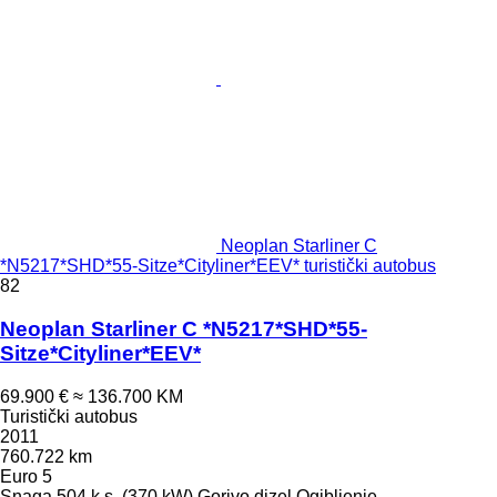
Neoplan Starliner C
*N5217*SHD*55-Sitze*Cityliner*EEV* turistički autobus
82
Neoplan Starliner C *N5217*SHD*55-
Sitze*Cityliner*EEV*
69.900 €
≈ 136.700 KM
Turistički autobus
2011
760.722 km
Euro 5
Snaga
504 k.s. (370 kW)
Gorivo
dizel
Ogibljenje