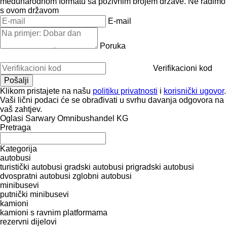
međunarodnom formatu sa pozivnim brojem države.
Ne radimo
s ovom državom
E-mail
Poruka
Verifikacioni kod
Klikom pristajete na našu
politiku privatnosti
i
korisnički ugovor
.
Vaši lični podaci će se obrađivati ​​u svrhu davanja odgovora na
vaš zahtjev.
Oglasi Sarwary Omnibushandel KG
Pretraga
Kategorija
autobusi
turistički autobusi
gradski autobusi
prigradski autobusi
dvospratni autobusi
zglobni autobusi
minibusevi
putnički minibusevi
kamioni
kamioni s ravnim platformama
rezervni dijelovi