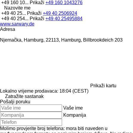
+49 160 10...
Prikaži
+49 160 1043276
Nazovite me
+49 40 25...
Prikaži
+49 40 2506924
+49 40 254...
Prikaži
+49 40 25495884
www.sarwary.de
Adresa
Njemačka, Hamburg, 22113, Hamburg, Billbrookdeich 203
Prikaži kartu
Lokalno vrijeme prodavaca: 18:04 (CEST)
Zatražite sastanak
Pošalji poruku
Vaše ime
Kompanija
Molimo provjerite broj telefona: mora biti naveden u