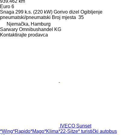
939.462 km
Euro 6
Snaga
299 k.s. (220 kW)
Gorivo
dizel
Ogibljenje
pneumatski/pneumatski
Broj mjesta
35
Njemačka, Hamburg
Sarwary Omnibushandel KG
Kontaktirajte prodavca
IVECO Sunset
*Wing*Rapido*Mago*Klima*22-Sitze* turistički autobus