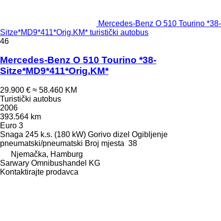
Mercedes-Benz O 510 Tourino *38-
Sitze*MD9*411*Orig.KM* turistički autobus
46
Mercedes-Benz O 510 Tourino *38-
Sitze*MD9*411*Orig.KM*
29.900 €
≈ 58.460 KM
Turistički autobus
2006
393.564 km
Euro 3
Snaga
245 k.s. (180 kW)
Gorivo
dizel
Ogibljenje
pneumatski/pneumatski
Broj mjesta
38
Njemačka, Hamburg
Sarwary Omnibushandel KG
Kontaktirajte prodavca