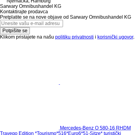
Njemačka, Hamburg
Sarwary Omnibushandel KG
Kontaktirajte prodavca
Pretplatite se na nove objave od Sarwary Omnibushandel KG
Potpišite se
Klikom pristajete na našu
politiku privatnosti
i
korisnički ugovor
.
Mercedes-Benz O 580-16 RHDM
Travego Edition *Tourismo*516*Euro6*51-Sitze* turistički