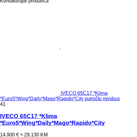
Kontaktirajte prodavca
IVECO 65C17 *Klima
*Euro5*Wing*Daily*Mago*Rapido*City putnički minibus
41
IVECO 65C17 *Klima
*Euro5*Wing*Daily*Mago*Rapido*City
14.900 €
≈ 29.130 KM