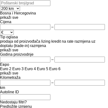
Bosna i Hercegovina
prikaži sve
Cijena
–
Tip oglasa
prodaja
od proizvođača
lizing
kredit
na rate
razmjena uz
doplatu (trade-in)
razmjena
prikaži sve
Godina proizvodnje
–
Евро
Euro 2
Euro 3
Euro 4
Euro 5
Euro 6
prikaži sve
Kilometraža
–
km
Autoline ID
Nedostaju filtri?
Predložite izmjenu