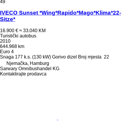
49
IVECO Sunset *Wing*Rapido*Mago*Klima*22-
Sitze*
16.900 €
≈ 33.040 KM
Turistički autobus
2010
644.968 km
Euro 4
Snaga
177 k.s. (130 kW)
Gorivo
dizel
Broj mjesta
22
Njemačka, Hamburg
Sarwary Omnibushandel KG
Kontaktirajte prodavca