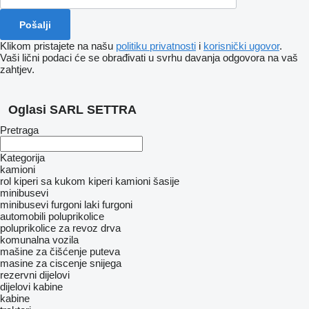
Klikom pristajete na našu
politiku privatnosti
i
korisnički ugovor
.
Vaši lični podaci će se obrađivati ​​u svrhu davanja odgovora na vaš
zahtjev.
Oglasi SARL SETTRA
Pretraga
Kategorija
kamioni
rol kiperi sa kukom
kiperi
kamioni šasije
minibusevi
minibusevi furgoni
laki furgoni
automobili
poluprikolice
poluprikolice za revoz drva
komunalna vozila
mašine za čišćenje puteva
masine za ciscenje snijega
rezervni dijelovi
dijelovi kabine
kabine