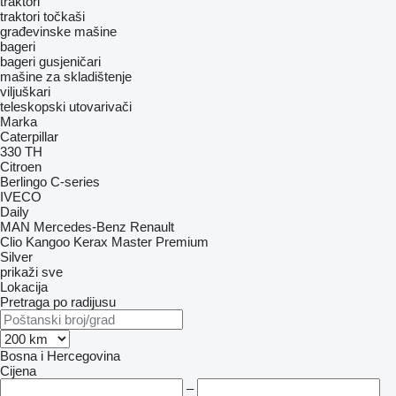
traktori
traktori točkaši
građevinske mašine
bageri
bageri gusjeničari
mašine za skladištenje
viljuškari
teleskopski utovarivači
Marka
Caterpillar
330
TH
Citroen
Berlingo
C-series
IVECO
Daily
MAN
Mercedes-Benz
Renault
Clio
Kangoo
Kerax
Master
Premium
Silver
prikaži sve
Lokacija
Pretraga po radijusu
Bosna i Hercegovina
Cijena
–