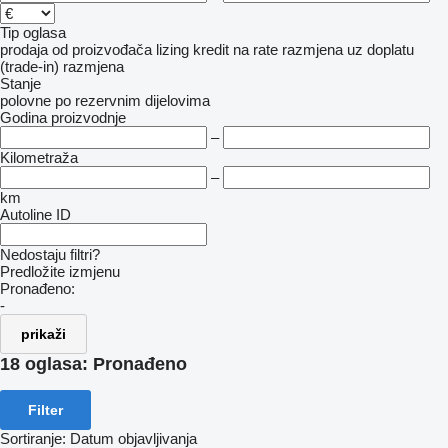
Tip oglasa
prodaja
od proizvođača
lizing
kredit
na rate
razmjena uz doplatu
(trade-in)
razmjena
Stanje
polovne
po rezervnim dijelovima
Godina proizvodnje
–
Kilometraža
–
km
Autoline ID
Nedostaju filtri?
Predložite izmjenu
Pronađeno:
-
prikaži
18 oglasa:
Pronađeno
Filter
Sortiranje
:
Datum objavljivanja