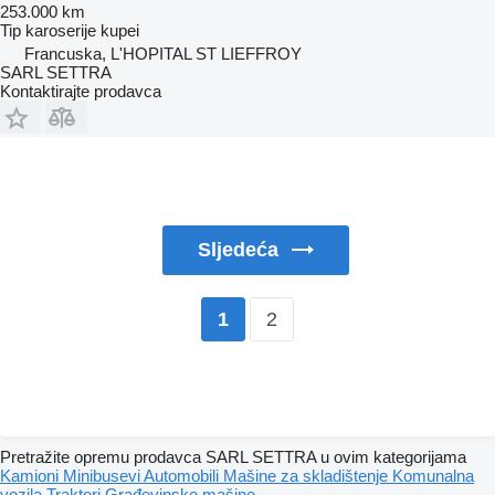
253.000 km
Tip karoserije
kupei
Francuska, L'HOPITAL ST LIEFFROY
SARL SETTRA
Kontaktirajte prodavca
Sljedeća
2
1
Pretražite opremu prodavca SARL SETTRA u ovim kategorijama
Kamioni
Minibusevi
Automobili
Mašine za skladištenje
Komunalna
vozila
Traktori
Građevinske mašine