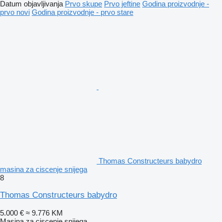
Datum objavljivanja
Prvo skupe
Prvo jeftine
Godina proizvodnje -
prvo novi
Godina proizvodnje - prvo stare
Thomas Constructeurs babydro
masina za ciscenje snijega
8
Thomas Constructeurs babydro
5.000 €
≈ 9.776 KM
Masina za ciscenje snijega