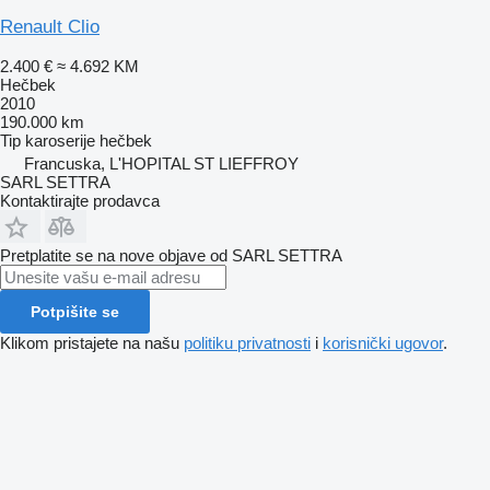
Renault Clio
2.400 €
≈ 4.692 KM
Hečbek
2010
190.000 km
Tip karoserije
hečbek
Francuska, L'HOPITAL ST LIEFFROY
SARL SETTRA
Kontaktirajte prodavca
Pretplatite se na nove objave od SARL SETTRA
Potpišite se
Klikom pristajete na našu
politiku privatnosti
i
korisnički ugovor
.