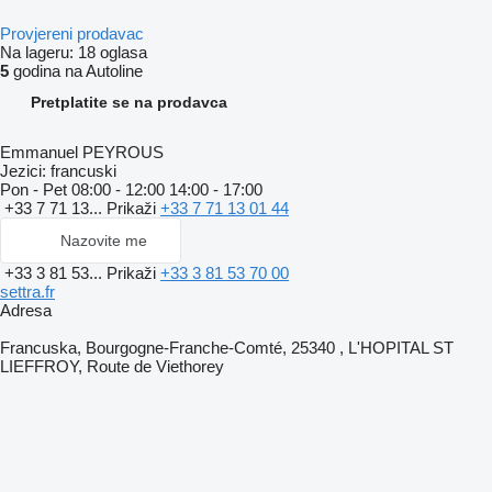
Provjereni prodavac
Na lageru:
18 oglasa
5
godina na Autoline
Pretplatite se na prodavca
Emmanuel PEYROUS
Jezici:
francuski
Pon - Pet
08:00 - 12:00 14:00 - 17:00
+33 7 71 13...
Prikaži
+33 7 71 13 01 44
Nazovite me
+33 3 81 53...
Prikaži
+33 3 81 53 70 00
settra.fr
Adresa
Francuska, Bourgogne-Franche-Comté, 25340 , L'HOPITAL ST
LIEFFROY, Route de Viethorey