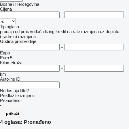
Bosna i Hercegovina
Cijena
–
Tip oglasa
prodaja
od proizvođača
lizing
kredit
na rate
razmjena uz doplatu
(trade-in)
razmjena
Godina proizvodnje
–
Евро
Euro 5
Kilometraža
–
km
Autoline ID
Nedostaju filtri?
Predložite izmjenu
Pronađeno:
-
prikaži
4 oglasa:
Pronađeno