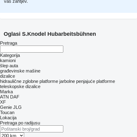
vaš zahtjev.
Oglasi S.Knodel Hubarbeitsbühnen
Pretraga
Kategorija
kamioni
šlep auta
građevinske mašine
dizalice
hidraulične zglobne platforme
jarbolne penjajuće platforme
teleskopske dizalice
Marka
ATN
DAF
XF
Genie
JLG
Toucan
Lokacija
Pretraga po radijusu