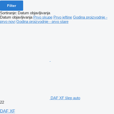
Filter
Sortiranje
:
Datum objavljivanja
Datum objavljivanja
Prvo skupe
Prvo jeftine
Godina proizvodnje -
prvo novi
Godina proizvodnje - prvo stare
DAF XF šlep auto
22
DAF XF