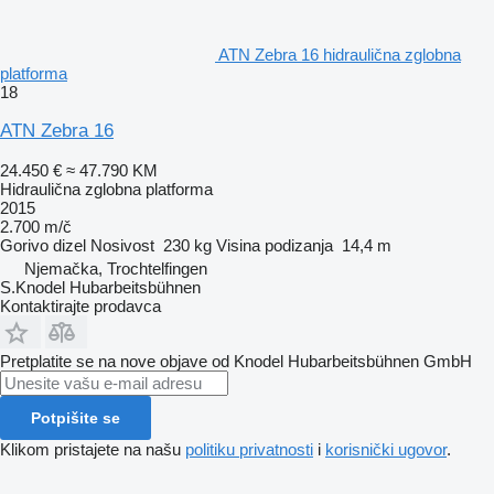
ATN Zebra 16 hidraulična zglobna
platforma
18
ATN Zebra 16
24.450 €
≈ 47.790 KM
Hidraulična zglobna platforma
2015
2.700 m/č
Gorivo
dizel
Nosivost
230 kg
Visina podizanja
14,4 m
Njemačka, Trochtelfingen
S.Knodel Hubarbeitsbühnen
Kontaktirajte prodavca
Pretplatite se na nove objave od Knodel Hubarbeitsbühnen GmbH
Potpišite se
Klikom pristajete na našu
politiku privatnosti
i
korisnički ugovor
.