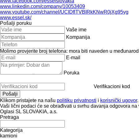
www.facebook.com/esselslovakia
www.linkedin.com/company/10053409
www.youtube.com/channel/UCIDflTVBIRkKNwR0jXg95yg
www.essel.sk/
Pošalji poruku
Vaše ime
Kompanija
Molimo provjerite broj telefona: mora biti naveden u međunaro
E-mail
Poruka
Verifikacioni kod
Klikom pristajete na našu
politiku privatnosti
i
korisnički ugovor
.
Vaši lični podaci će se obrađivati ​​u svrhu davanja odgovora na 
Oglasi SL SLOVAKIA, a.s.
Pretraga
Kategorija
kamioni