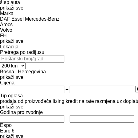
šlep auta
prikaži sve
Marka
DAF
Essel
Mercedes-Benz
Arocs
Volvo
FH
prikaži sve
Lokacija
Pretraga po radijusu
Bosna i Hercegovina
prikaži sve
Cijena
–
Tip oglasa
prodaja
od proizvođača
lizing
kredit
na rate
razmjena uz doplatu
prikaži sve
Godina proizvodnje
–
Евро
Euro 6
prikaži sve