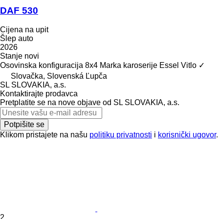
DAF 530
Cijena na upit
Šlep auto
2026
Stanje
novi
Osovinska konfiguracija
8x4
Marka karoserije
Essel
Vitlo
✓
Slovačka, Slovenská Ľupča
SL SLOVAKIA, a.s.
Kontaktirajte prodavca
Pretplatite se na nove objave od SL SLOVAKIA, a.s.
Potpišite se
Klikom pristajete na našu
politiku privatnosti
i
korisnički ugovor
.
2