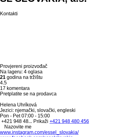
Kontakti
Provjereni proizvođač
Na lageru:
4 oglasa
21
godina na tržištu
4.5
17 komentara
Pretplatite se na prodavca
Helena Uhríková
Jezici:
njemački, slovački, engleski
Pon - Pet
07:00 - 15:00
+421 948 48...
Prikaži
+421 948 480 456
Nazovite me
www.instagram.com/essel_slovakia/