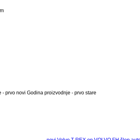
km
 - prvo novi
Godina proizvodnje - prvo stare
novi Volvo T-REX on VOLVO FH šlep aut