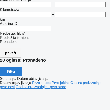
–
Kilometraža
–
km
Autoline ID
Nedostaju filtri?
Predložite izmjenu
Pronađeno:
-
prikaži
20 oglasa:
Pronađeno
Filter
Sortiranje
:
Datum objavljivanja
Datum objavljivanja
Prvo skupe
Prvo jeftine
Godina proizvodnje -
prvo novi
Godina proizvodnje - prvo stare