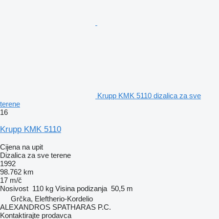
Krupp KMK 5110 dizalica za sve
terene
16
Krupp KMK 5110
Cijena na upit
Dizalica za sve terene
1992
98.762 km
17 m/č
Nosivost
110 kg
Visina podizanja
50,5 m
Grčka, Eleftherio-Kordelio
ALEXANDROS SPATHARAS P.C.
Kontaktirajte prodavca