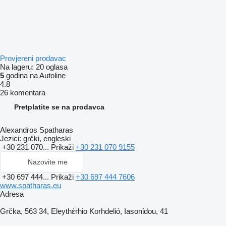
Provjereni prodavac
Na lageru:
20 oglasa
5
godina na Autoline
4.8
26 komentara
Pretplatite se na prodavca
Alexandros Spatharas
Jezici:
grčki, engleski
+30 231 070...
Prikaži
+30 231 070 9155
Nazovite me
+30 697 444...
Prikaži
+30 697 444 7606
www.spatharas.eu
Adresa
Grčka, 563 34, Eleythέrhio Korhdeliό, Iasonίdou, 41