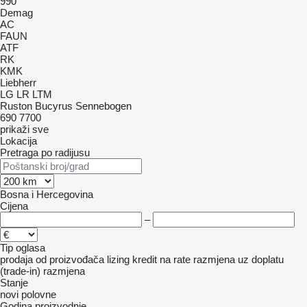
990
Demag
AC
FAUN
ATF
RK
KMK
Liebherr
LG
LR
LTM
Ruston Bucyrus
Sennebogen
690
7700
prikaži sve
Lokacija
Pretraga po radijusu
Bosna i Hercegovina
Cijena
–
Tip oglasa
prodaja
od proizvođača
lizing
kredit
na rate
razmjena uz doplatu
(trade-in)
razmjena
Stanje
novi
polovne
Godina proizvodnje