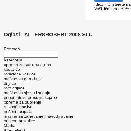
Klikom pristajete n
Vaši lični podaci će
Oglasi TALLERSROBERT 2008 SLU
Pretraga
Kategorija
oprema za kosidbu sijena
kosačice
rotacione kosilice
mašine za obradu tla
drljače
roto drljače
mašine za sjetvu i sadnju
pneumatske precizne sejalice
oprema za đubrenje
rasipači gnojiva
nošeni rasipači
mašine za zaliјеvanje i navodnjavanje
nošene prskalice
Marka
Kverneland