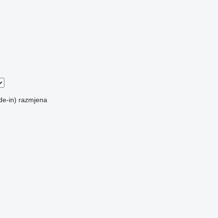
de-in)
razmjena