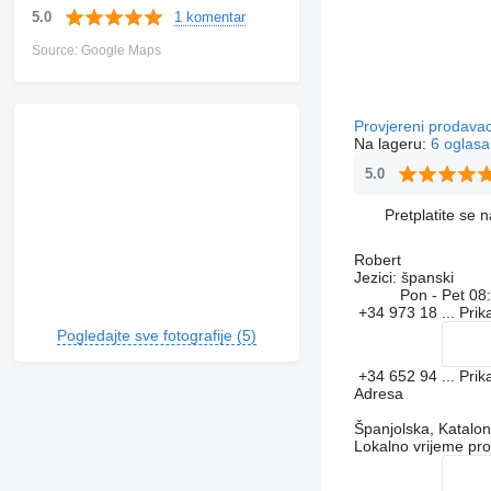
1 komentar
5.0
Source: Google Maps
Provjereni prodava
Na lageru:
6 oglasa
5.0
Pretplatite se 
Robert
Jezici:
španski
Pon - Pet
08:
+34 973 18 ...
Prik
Pogledajte sve fotografije (5)
+34 652 94 ...
Prik
Adresa
Španjolska, Katalon
Lokalno vrijeme pr