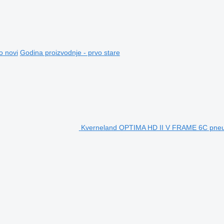
o novi
Godina proizvodnje - prvo stare
Kverneland OPTIMA HD II V FRAME 6C pneum