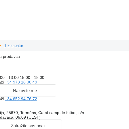
c
1 komentar
na prodavca
00 - 13:00 15:00 - 18:00
aži
+34 973 18 00 49
Nazovite me
aži
+34 652 94 76 72
ija, 25670, Terméns, Camí camp de futbol, s/n
odavaca: 06:09 (CEST)
Zatražite sastanak