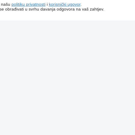
a našu
politiku privatnosti
i
korisnički ugovor
.
 se obrađivati ​​u svrhu davanja odgovora na vaš zahtjev.