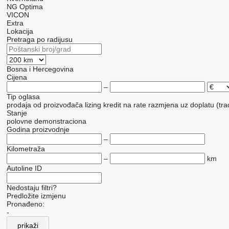
NG
Optima
VICON
Extra
Lokacija
Pretraga po radijusu
Bosna i Hercegovina
Cijena
–
Tip oglasa
prodaja
od proizvođača
lizing
kredit
na rate
razmjena uz doplatu (tra
Stanje
polovne
demonstraciona
Godina proizvodnje
–
Kilometraža
–
km
Autoline ID
Nedostaju filtri?
Predložite izmjenu
Pronađeno:
-
prikaži