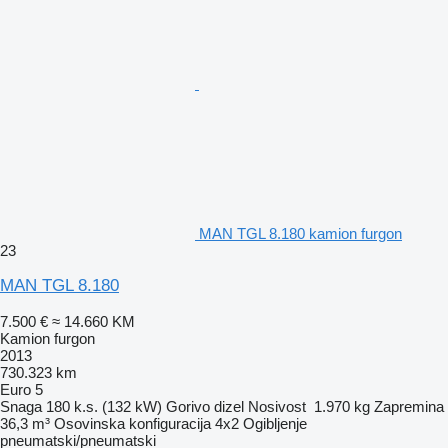
MAN TGL 8.180 kamion furgon
23
MAN TGL 8.180
7.500 €
≈ 14.660 KM
Kamion furgon
2013
730.323 km
Euro 5
Snaga
180 k.s. (132 kW)
Gorivo
dizel
Nosivost
1.970 kg
Zapremina
36,3 m³
Osovinska konfiguracija
4x2
Ogibljenje
pneumatski/pneumatski