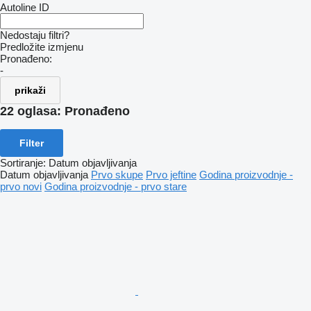
Autoline ID
Nedostaju filtri?
Predložite izmjenu
Pronađeno:
-
prikaži
22 oglasa:
Pronađeno
Filter
Sortiranje
:
Datum objavljivanja
Datum objavljivanja
Prvo skupe
Prvo jeftine
Godina proizvodnje -
prvo novi
Godina proizvodnje - prvo stare