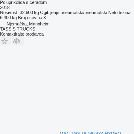
Poluprikolica s ceradom
2018
Nosivost
32.600 kg
Ogibljenje
pneumatski/pneumatski
Neto težina
6.400 kg
Broj osovina
3
Njemačka, Mannheim
TASSIS TRUCKS
Kontaktirajte prodavca
MAN TGS 18.440 4X4 HYDRO