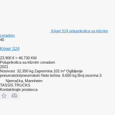
Kögel S24 poluprikolica sa kliznim
ceradom
40
Kögel S24
23.900 €
≈ 46.730 KM
Poluprikolica sa kliznim ceradom
2021
Nosivost
32.350 kg
Zapremina
102 m³
Ogibljenje
pneumatski/pneumatski
Neto težina
6.650 kg
Broj osovina
3
Njemačka, Mannheim
TASSIS TRUCKS
Kontaktirajte prodavca