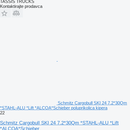
TASSIS TRUCKS
Kontaktirajte prodavca
Schmitz Cargobull SKI 24 7.2*30Qm
*STAHL-ALU *Lift *ALCOA*Schieber poluprikolica kipera
22
Schmitz Cargobull SKI 24 7.2*30Qm *STAHL-ALU *Lift
*ALCOA*Schieber