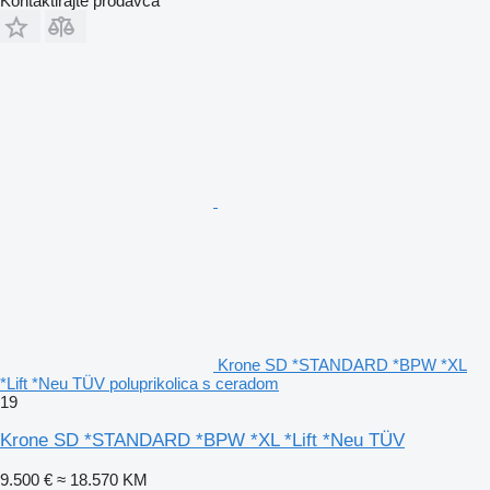
Kontaktirajte prodavca
Krone SD *STANDARD *BPW *XL
*Lift *Neu TÜV poluprikolica s ceradom
19
Krone SD *STANDARD *BPW *XL *Lift *Neu TÜV
9.500 €
≈ 18.570 KM