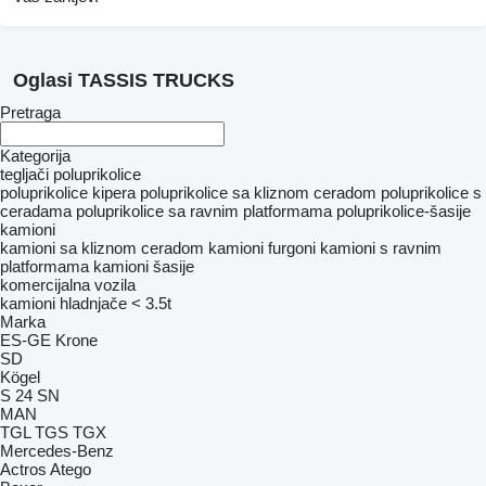
Oglasi TASSIS TRUCKS
Pretraga
Kategorija
tegljači
poluprikolice
poluprikolice kipera
poluprikolice sa kliznom ceradom
poluprikolice s
ceradama
poluprikolice sa ravnim platformama
poluprikolice-šasije
kamioni
kamioni sa kliznom ceradom
kamioni furgoni
kamioni s ravnim
platformama
kamioni šasije
komercijalna vozila
kamioni hladnjače < 3.5t
Marka
ES-GE
Krone
SD
Kögel
S 24
SN
MAN
TGL
TGS
TGX
Mercedes-Benz
Actros
Atego