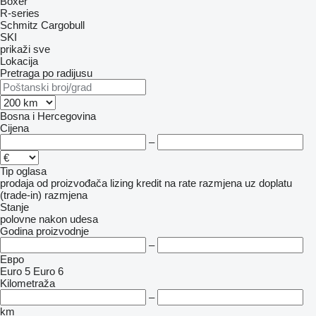
Boxer
R-series
Schmitz Cargobull
SKI
prikaži sve
Lokacija
Pretraga po radijusu
Bosna i Hercegovina
Cijena
–
Tip oglasa
prodaja
od proizvođača
lizing
kredit
na rate
razmjena uz doplatu
(trade-in)
razmjena
Stanje
polovne
nakon udesa
Godina proizvodnje
–
Евро
Euro 5
Euro 6
Kilometraža
–
km