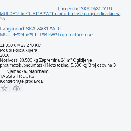
Langendorf SKA 24/31 *ALU
MULDE*24m³*LIFT*BPW*Trommelbremse poluprikolica kipera
15
Langendorf SKA 24/31 *ALU
MULDE*24m³*LIFT*BPW*Trommelbremse
11.900 €
≈ 23.270 KM
Poluprikolica kipera
2016
Nosivost
33.500 kg
Zapremina
24 m³
Ogibljenje
pneumatski/pneumatski
Neto težina
5.500 kg
Broj osovina
3
Njemačka, Mannheim
TASSIS TRUCKS
Kontaktirajte prodavca